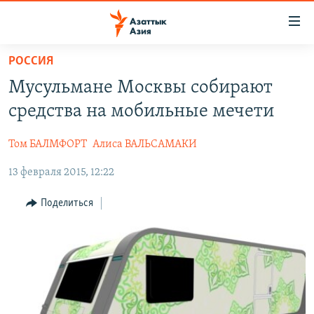
Доступность
ссылок
Вернуться
РОССИЯ
к
ЦЕНТРАЛЬНАЯ АЗИЯ
Мусульмане Москвы собирают
основному
НОВОСТИ
КАЗАХСТАН
содержанию
средства на мобильные мечети
ВОЙНА В УКРАИНЕ
Вернутся
КЫРГЫЗСТАН
к
Том БАЛМФОРТ
Алиса ВАЛЬСАМАКИ
НА ДРУГИХ ЯЗЫКАХ
УЗБЕКИСТАН
главной
13 февраля 2015, 12:22
ТАДЖИКИСТАН
ҚАЗАҚША
навигации
ПОДПИШИТЕСЬ НА НАС В СОЦСЕТЯХ
Вернутся
КЫРГЫЗЧА
Поделиться
к
ЎЗБЕКЧА
поиску
ТОҶИКӢ
Все сайты РСЕ/РС
TÜRKMENÇE