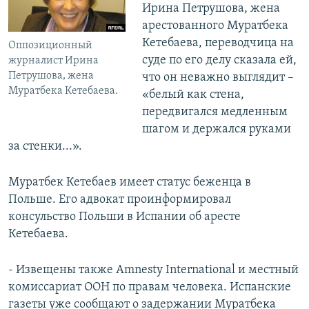
Ирина Петрушова, жена
арестованного Муратбека
Кетебаева, переводчица на
Оппозиционный
суде по его делу сказала ей,
журналист Ирина
Петрушова, жена
что он неважно выглядит –
Муратбека Кетебаева.
«белый как стена,
передвигался медленным
шагом и держался руками
за стенки...».
Муратбек Кетебаев имеет статус беженца в
Польше. Его адвокат проинформировал
консульство Польши в Испании об аресте
Кетебаева.
- Извещены также Amnesty International и местный
комиссариат ООН по правам человека. Испанские
газеты уже сообщают о задержании Муратбека