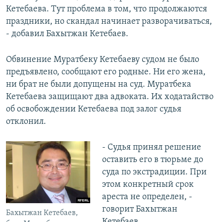
Кетебаева. Тут проблема в том, что продолжаются
праздники, но скандал начинает разворачиваться,
- добавил Бахытжан Кетебаев.
Обвинение Муратбеку Кетебаеву судом не было
предъявлено, сообщают его родные. Ни его жена,
ни брат не были допущены на суд. Муратбека
Кетебаева защищают два адвоката. Их ходатайство
об освобождении Кетебаева под залог судья
отклонил.
- Судья принял решение
оставить его в тюрьме до
суда по экстрадиции. При
этом конкретный срок
ареста не определен, -
говорит Бахытжан
Бахытжан Кетебаев,
Кетебаев.