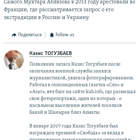
Самого Мухтара Аблязова в 2013 году арестовали во
Франции, где рассматривается запрос о его
экстрадиции в Россию и Украину.
Поделиться
Follow us
Казис ТОГУЗБАЕВ
Полковник запаса Казис Тогузбаев после
окончания военной службы занялся
журналистикой, увлекся фотографированием.
Работал в оппозиционных газетах «Сөз» и
«Азат», вёл блог на сайте kub.info, где размещал
свои фоторепортажи, один из которых - о
насильном выселении жителей поселков
Бакай и Шанырак близ Алматы.
В январе 2007 года Казис Тогузбаев был
награжден премией «Свобода» за вклад в
продвижение демократических ценностей в