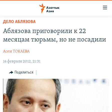
Доступность
ссылок
Вернуться
ДЕЛО АБЛЯЗОВА
к
ЦЕНТРАЛЬНАЯ АЗИЯ
Аблязова приговорили к 22
основному
НОВОСТИ
КАЗАХСТАН
содержанию
месяцам тюрьмы, но не посадили
ВОЙНА В УКРАИНЕ
Вернутся
КЫРГЫЗСТАН
к
Асем ТОКАЕВА
НА ДРУГИХ ЯЗЫКАХ
УЗБЕКИСТАН
главной
16 февраля 2012, 21:31
ТАДЖИКИСТАН
ҚАЗАҚША
навигации
ПОДПИШИТЕСЬ НА НАС В СОЦСЕТЯХ
Вернутся
КЫРГЫЗЧА
Поделиться
к
ЎЗБЕКЧА
поиску
ТОҶИКӢ
Все сайты РСЕ/РС
TÜRKMENÇE