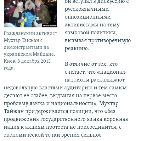
он вступал в дискуссию с
русскоязычными
оппозиционными
активистами на тему
языковой политики,
Гражданский активист
вызывая противоречивую
Мухтар Тайжан с
демонстрантами на
реакцию.
украинском Майдане.
Киев, 8 декабря 2013
В отличие от тех, кто
года.
считает, что «национал-
патриоты раскалывают
недовольную властями аудиторию и тем самым
делают ее слабее, выдвигая на первое место
проблему языка и национальности», Мухтар
Тайжан придерживается позиции, что «без
продвижения государственного языка коренная
нация к акциям протеста не присоединится, с
экономической точки зрения сильное