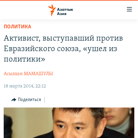
Доступность
ссылок
Вернуться
ПОЛИТИКА
к
ЦЕНТРАЛЬНАЯ АЗИЯ
Активист, выступавший против
основному
НОВОСТИ
КАЗАХСТАН
содержанию
Евразийского союза, «ушел из
ВОЙНА В УКРАИНЕ
Вернутся
КЫРГЫЗСТАН
политики»
к
НА ДРУГИХ ЯЗЫКАХ
УЗБЕКИСТАН
главной
Асылхан МАМАШУЛЫ
ТАДЖИКИСТАН
ҚАЗАҚША
навигации
ПОДПИШИТЕСЬ НА НАС В СОЦСЕТЯХ
Вернутся
18 марта 2014, 22:12
КЫРГЫЗЧА
к
ЎЗБЕКЧА
Поделиться
поиску
ТОҶИКӢ
Все сайты РСЕ/РС
TÜRKMENÇE