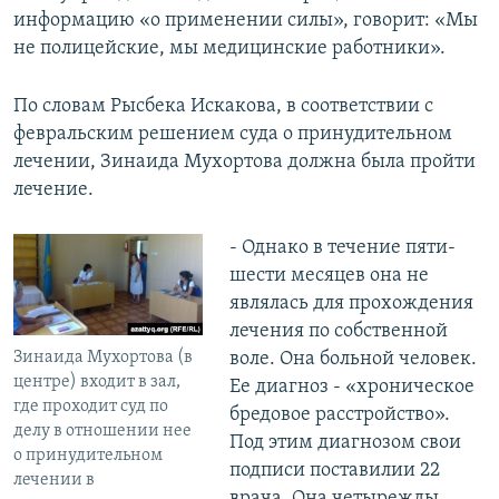
информацию «о применении силы», говорит: «Мы
не полицейские, мы медицинские работники».
По словам Рысбека Искакова, в соответствии с
февральским решением суда о принудительном
лечении, Зинаида Мухортова должна была пройти
лечение.
- Однако в течение пяти-
шести месяцев она не
являлась для прохождения
лечения по собственной
Зинаида Мухортова (в
воле. Она больной человек.
центре) входит в зал,
Ее диагноз - «хроническое
где проходит суд по
бредовое расстройство».
делу в отношении нее
Под этим диагнозом свои
о принудительном
подписи поставилии 22
лечении в
врача. Она четырежды