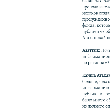
бывшем Семип
преподавател
истоков созд
присужденной
фонда, которы
публичные об
Атахановой п
Азаттык:
Поч
информационн
по регионам? 
Кайша Атахан
больше, чем 
информацию. 
публика и во
было много о
из личного о