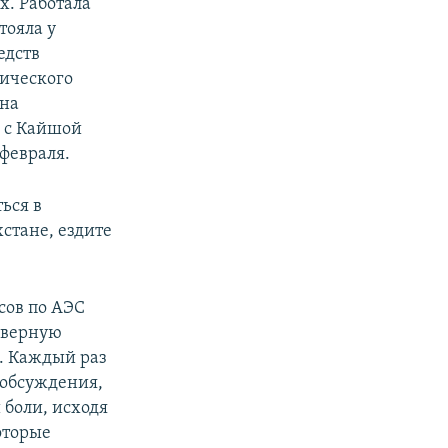
. Работала
тояла у
едств
ического
ана
л с Кайшой
февраля.
ься в
стане, ездите
сов по АЭС
оверную
е. Каждый раз
 обсуждения,
 боли, исходя
оторые