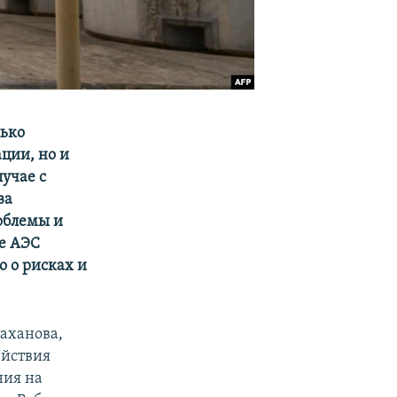
лько
ции, но и
лучае с
ва
облемы и
ве АЭС
 о рисках и
аханова,
ействия
ния на