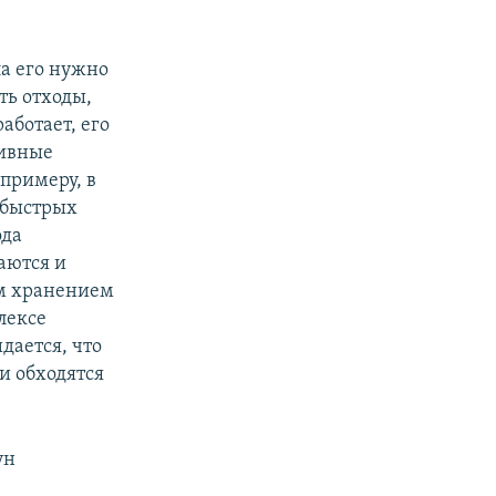
ла его нужно
ть отходы,
аботает, его
тивные
 примеру, в
 быстрых
ода
аются и
ым хранением
лексе
дается, что
и обходятся
ун