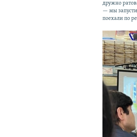
дружно ратова
— мы запусти
поехали по р