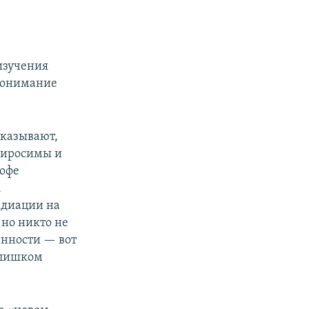
изучения
 понимание
оказывают,
 Хиросимы и
рофе
,
адиации на
 но никто не
енности — вот
 слишком