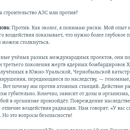
а строительство АЭС или против?
ова:
Против. Как эколог, я понимаю риски. Мой опыт 
о воздействия показывает, что нужно более глубокое
ы можем столкнуться.
нные учёных разных международных проектов, они п
о и третьего поколения жертв ядерных бомбардировок
блучённых в Южно-Уральской, Чернобыльской катаст
арушения, передающиеся по наследству, — геномные
 Вот почему мы против атомных станций. Действие р
м губительно. Конечно, зависит от дозы и организма,
 сбой в организме произойдёт. Повреждение наследств
е отличие воздействия радиации. Нам говорят: «У вас
. Но это вопросы безопасности!