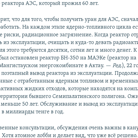
 реактора АЭС, который прожил 60 лет.
рит, что для того, чтобы получить уран для АЭС, снача
работать. На каждом этапе ядерно-топливного цикла ес
 риски, радиационное загрязнение. Когда реактор отр
ь из эксплуатации, очищать и куда-то девать радиоак
я этого требуются десятки, сотни лет и много денег. К
 был остановлен реактор БН-350 на МАЭКе (реактор на
Мангистауском энергокомбинате в Актау. —
Ред
.), 22 г
 поэтапный вывод реактора из эксплуатации. Продолж
анные с отработанным ядерным топливом и временн
ктивных жидких отходов, которые находятся на комп
территории бывшего Семипалатинского полигона. Ожи
е меньше 50 лет. Обслуживание и вывод из эксплуатаци
 в миллиарды тенге в год.
енные консультации, обсуждения очень важны в кан
Хотя атомное лобби и делает вид, что уже всё решено.