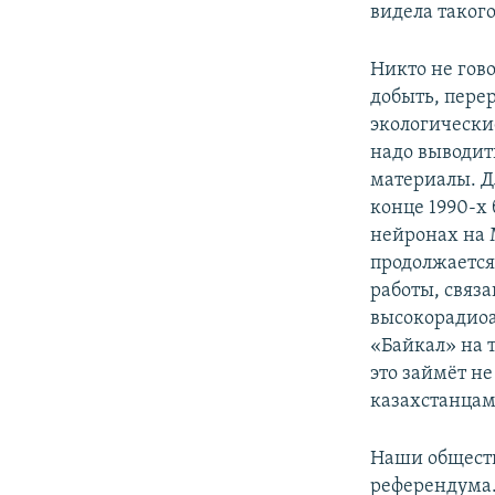
видела такого
Никто не гово
добыть, пере
экологические
надо выводит
материалы. Дл
конце 1990-х
нейронах на 
продолжается
работы, связ
высокорадиоа
«Байкал» на 
это займёт н
казахстанцам
Наши обществ
референдума. 