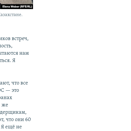
Казахстане.
иков встреч,
ность,
пытаются нам
ться. Я
ают, что все
ЭС — это
ранах
м же
 ядерщикам,
т, что они 60
 Я ещё не