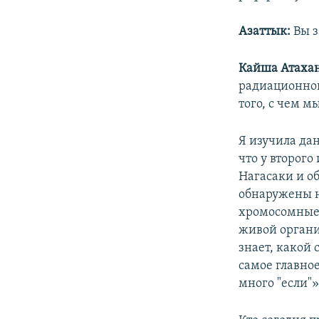
Азаттык:
Вы з
Кайша Атахан
радиационног
того, с чем м
Я изучила да
что у второг
Нагасаки и о
обнаружены н
хромосомные.
живой организ
знает, какой
самое главно
много "если"»