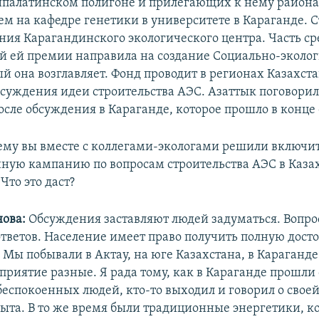
алатинском полигоне и прилегающих к нему районах
ем на кафедре генетики в университете в Караганде. С
ания Карагандинского экологического центра. Часть ср
 ей премии направила на создание Социально-эколог
й она возглавляет. Фонд проводит в регионах Казахст
суждения идеи строительства АЭС. Азаттык поговори
осле обсуждения в Караганде, которое прошло в конце 
ему вы вместе с коллегами-экологами решили включит
ую кампанию по вопросам строительства АЭС в Казах
Что это даст?
ова:
Обсуждения заставляют людей задуматься. Вопро
ответов. Население имеет право получить полную дост
Мы побывали в Актау, на юге Казахстана, в Караганд
сприятие разные. Я рада тому, как в Караганде прошли
беспокоенных людей, кто-то выходил и говорил о своей
пыта. В то же время были традиционные энергетики, к