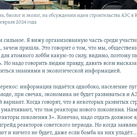
а, биолог и эколог, на обсуждении идеи строительства АЭС в 
евраля 2024 года
и сильное. Я вижу организованную часть среди участн
, зачем пришла. Это говорит о том, что мы, обществен
 для атомного лобби какую-то силу, видимо, поэтому 
. Но надо говорить людям правду, давать всем высказа
иться знаниями и экологической информацией.
ерекос: информация подаётся однобоко, население пуг
олоде, при свечах, экономика не будет развиваться и А
 вариант. Когда говорят, что в некоторых развитых ст
, умалчивают, что там реакторы нового поколения. На
еакторы поколения 3+. Конечно, надо отдать должное
грейд реакторов советского периода. Но когда заявляю
ют и ничего не будет, даже если бомба на них упадёт...