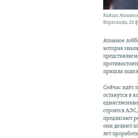
Кайша Атаханов
Караганда, 23 ф
Атомное лобб
которая знала
представляем
противостоять
пришла подел
Сейчас идёт п
останутся в х
единственный
строятся АЭС
предлагают р
они делают ап
лет проработа