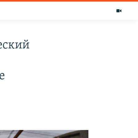
еский
е