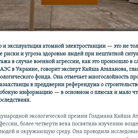
о и эксплуатация атомной электростанции — это не то
е риски и угроза здоровью людей при нештатной ситуа
жа в случае военной агрессии, как это произошло в с
АЭС в Украине, говорит эксперт Кайша Атаханова, гла
ологического фонда. Она отмечает многослойность пр
 казахстанцы в преддверии референдума о строительст
обокую информацию — в основном о плюсах и мало что
оследствиях.
ународной экологической премии Голдмана Кайша Ат
офессии, более четверти века посвятила изучению возд
людей и окружающую среду. Она проводила исследова