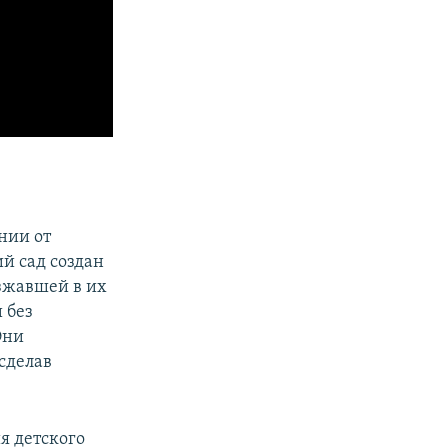
нии от
ий сад создан
зжавшей в их
 без
Они
 сделав
я детского