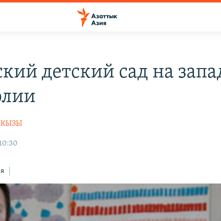
ский детский сад на запа
олии
НКЫЗЫ
 10:30
ся