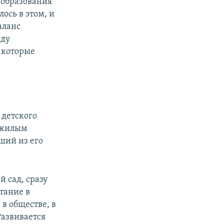
 образования
ось в этом, и
аланс
аду
, которые
 детского
 жилым
ший из его
 сад, сразу
тание в
 в обществе, в
Развивается