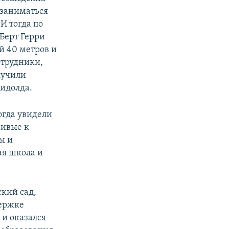
 заниматься
И тогда по
Берт Герри
й 40 метров и
отрудники,
лучили
идолда.
огда увидели
чивые к
ы и
ая школа и
кий сад,
ержке
 и оказался