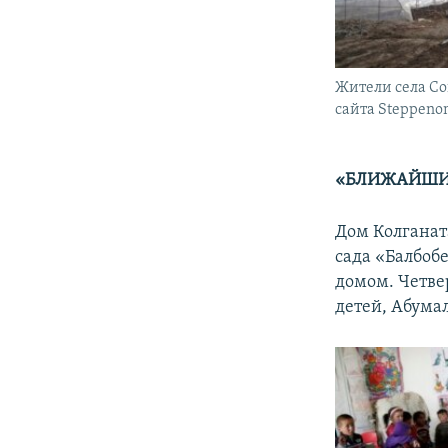
Жители села Сог
сайта Steppenom
«БЛИЖАЙШИЙ
Дом Колганат
сада «Балбоб
домом. Четве
детей, Абумал