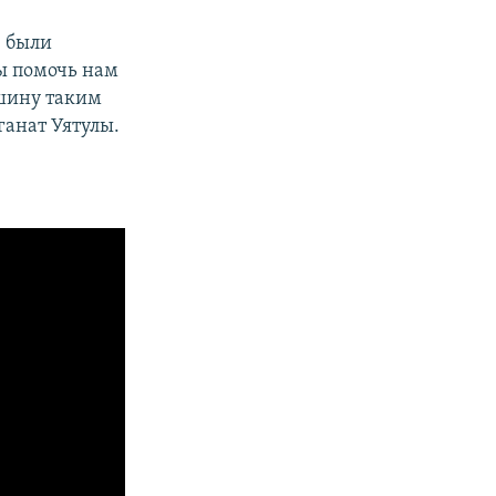
, были
бы помочь нам
ашину таким
ганат Уятулы.