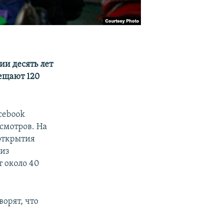
ии десять лет
сещают 120
cebook
смотров. На
 открытия
 из
т около 40
ворят, что