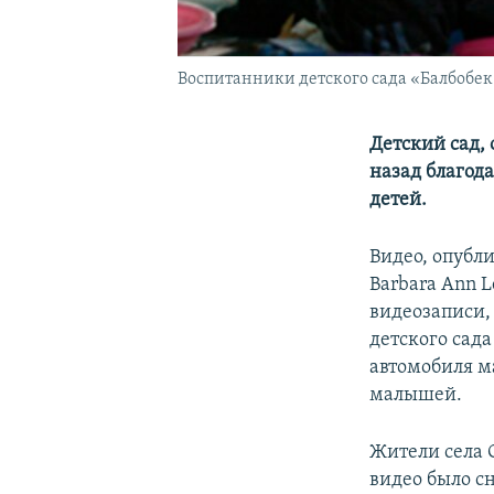
Воспитанники детского сада «Балбобек»
Детский сад,
назад благод
детей.
Видео, опубл
Barbara Ann 
видеозаписи, 
детского сада
автомобиля м
малышей.
Жители села С
видео было сн