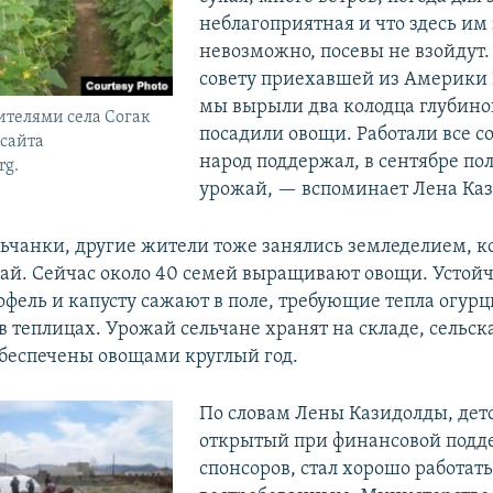
неблагоприятная и что здесь им
невозможно, посевы не взойдут. 
совету приехавшей из Америки 
мы вырыли два колодца глубино
телями села Согак
посадили овощи. Работали все с
 сайта
народ поддержал, в сентябре по
rg.
урожай, — вспоминает Лена Каз
льчанки, другие жители тоже занялись земледелием, к
ай. Сейчас около 40 семей выращивают овощи. Устой
офель и капусту сажают в поле, требующие тепла огурц
 теплицах. Урожай сельчане хранят на складе, сельск
обеспечены овощами круглый год.
По словам Лены Казидолды, детс
открытый при финансовой подд
спонсоров, стал хорошо работать