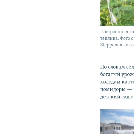
Построенная жи
теплица. Фото с
Steppenomads.o
По словам се
богатый урож
холодам карт
помидоры — в
детский сад 