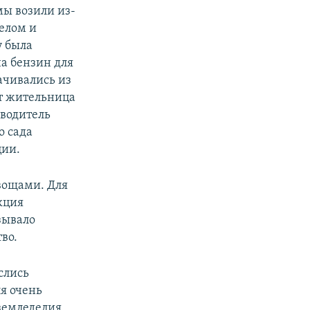
мы возили из-
елом и
у была
а бензин для
ачивались из
ит жительница
оводитель
о сада
ции.
овощами. Для
кция
зывало
во.
слись
ля очень
 земледелия