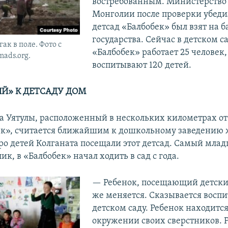
востребованным. Министерство
Монголии после проверки убедил
детсад «Балбобек» был взят на б
государства. Сейчас в детском с
ак в поле. Фото с
«Балбобек» работает 25 человек
ads.org.
воспитывают 120 детей.
» К ДЕТСАДУ ДОМ
а Уятулы, расположенный в нескольких километрах от
ек», считается ближайшим к дошкольному заведению
ро детей Колганата посещали этот детсад. Самый млад
ик, в «Балбобек» начал ходить в сад с года.
— Ребенок, посещающий детский
же меняется. Сказывается воспи
детском саду. Ребенок находится
окружении своих сверстников. 