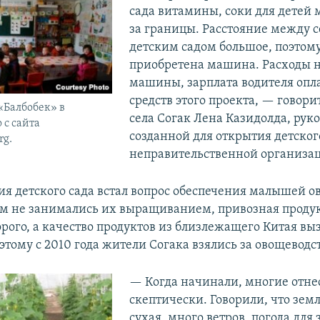
сада витамины, соки для детей 
за границы. Расстояние между с
детским садом большое, поэтом
приобретена машина. Расходы н
машины, зарплата водителя опл
средств этого проекта, — говор
 «Балбобек» в
села Согак Лена Казидолда, рук
 с сайта
созданной для открытия детског
rg.
неправительственной организа
ия детского сада встал вопрос обеспечения малышей 
ром не занимались их выращиванием, привозная проду
орого, а качество продуктов из близлежащего Китая вы
тому с 2010 года жители Согака взялись за овощеводст
— Когда начинали, многие отне
скептически. Говорили, что зем
сухая, много ветров, погода для