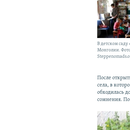
В детском саду
Монголии. Фото
Steppenomads.o
После открыт
села, в кото
обходилась д
сомнения. Поэ