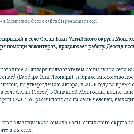
 в Монголии. Фото с сайта Steppenomads.org.
 открытый в селе Согак Баян-Улгийского округа Монгол
аря помощи волонтеров, продолжает работу. Детсад по
икованное 21 января пользователем социальной сети Fa
Leonard (Барбара Энн Леонард), набрало множество про
снятой, по утверждению автора, в 2006 году во время
 в селе Согак (Согог) в Западной Монголии, видно, как
арки УАЗ-469, рассчитанного на семь человек, выходи
огак Улаанхусского сомона Баян-Улгийского округа го
ято в их селе.