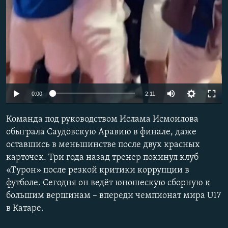
Auto
0:00
2:11
240p
Команда под руководством Ислама Исмоилова
360p
обыграла Саудовскую Аравию в финале, даже
оставшись в меньшинстве после двух красных
480p
карточек. Три года назад тренер покинул клуб
720p
«Турон» после резкой критики коррупции в
1080p
футболе. Сегодня он ведёт юношескую сборную к
большим вершинам – впереди чемпионат мира U17
в Катаре.