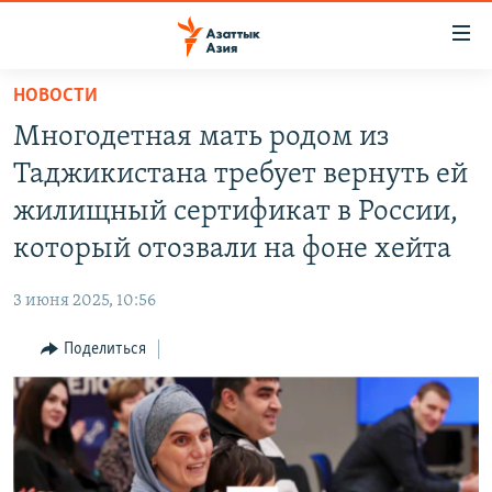
Доступность
ссылок
Вернуться
НОВОСТИ
к
ЦЕНТРАЛЬНАЯ АЗИЯ
Многодетная мать родом из
основному
НОВОСТИ
КАЗАХСТАН
содержанию
Таджикистана требует вернуть ей
ВОЙНА В УКРАИНЕ
Вернутся
КЫРГЫЗСТАН
жилищный сертификат в России,
к
НА ДРУГИХ ЯЗЫКАХ
УЗБЕКИСТАН
который отозвали на фоне хейта
главной
ТАДЖИКИСТАН
ҚАЗАҚША
навигации
ПОДПИШИТЕСЬ НА НАС В СОЦСЕТЯХ
3 июня 2025, 10:56
Вернутся
КЫРГЫЗЧА
к
Поделиться
ЎЗБЕКЧА
поиску
ТОҶИКӢ
Все сайты РСЕ/РС
TÜRKMENÇE