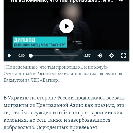
"Не вспоминаю, что там произошло... и не хочу!" Осужденный в России узбекистанец полгода воевал под Бахмутом за ЧВК "Вагнер"
No media source currently available
Auto
0:00
2:57
240p
«Не вспоминаю, что там произошло... и не хочу!»
Осуждённый в России узбекистанец полгода воевал под
360p
Бахмутом за ЧВК «Вагнер»
480p
Auto
240p
360p
480p
720p
В Украине на стороне России продолжают воевать
720p
1080p
мигранты из Центральной Азии: как правило, это
1080p
те, кто был осуждён и отбывал срок в российских
колониях, но есть также и завербовавшиеся
добровольно. Осуждённых привлекает