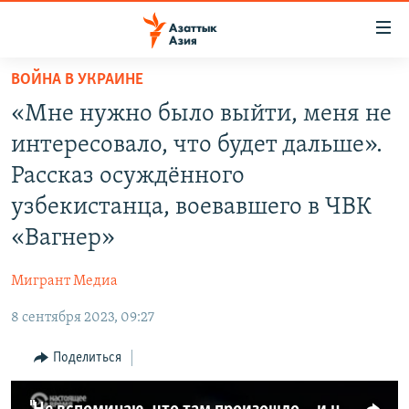
Доступность
ссылок
Вернуться
ВОЙНА В УКРАИНЕ
к
ЦЕНТРАЛЬНАЯ АЗИЯ
«Мне нужно было выйти, меня не
основному
НОВОСТИ
КАЗАХСТАН
содержанию
интересовало, что будет дальше».
ВОЙНА В УКРАИНЕ
Вернутся
КЫРГЫЗСТАН
Рассказ осуждённого
к
НА ДРУГИХ ЯЗЫКАХ
УЗБЕКИСТАН
узбекистанца, воевавшего в ЧВК
главной
ТАДЖИКИСТАН
ҚАЗАҚША
навигации
«Вагнер»
ПОДПИШИТЕСЬ НА НАС В СОЦСЕТЯХ
Вернутся
КЫРГЫЗЧА
к
Мигрант Медиа
ЎЗБЕКЧА
поиску
8 сентября 2023, 09:27
ТОҶИКӢ
Все сайты РСЕ/РС
Поделиться
TÜRKMENÇE