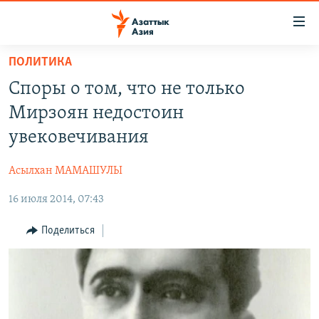
Доступность
ссылок
Вернуться
ПОЛИТИКА
к
ЦЕНТРАЛЬНАЯ АЗИЯ
Споры о том, что не только
основному
НОВОСТИ
КАЗАХСТАН
содержанию
Мирзоян недостоин
ВОЙНА В УКРАИНЕ
Вернутся
КЫРГЫЗСТАН
увековечивания
к
НА ДРУГИХ ЯЗЫКАХ
УЗБЕКИСТАН
главной
Асылхан МАМАШУЛЫ
ТАДЖИКИСТАН
ҚАЗАҚША
навигации
ПОДПИШИТЕСЬ НА НАС В СОЦСЕТЯХ
Вернутся
16 июля 2014, 07:43
КЫРГЫЗЧА
к
ЎЗБЕКЧА
Поделиться
поиску
ТОҶИКӢ
Все сайты РСЕ/РС
TÜRKMENÇE