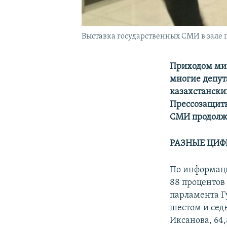
Выставка государственных СМИ в зале п
Приходом ми
многие депут
казахстански
Прессозащитн
СМИ продолжа
РАЗНЫЕ ЦИФ
По информац
88 процентов
парламента Г
шестом и сед
Иксанова, 64