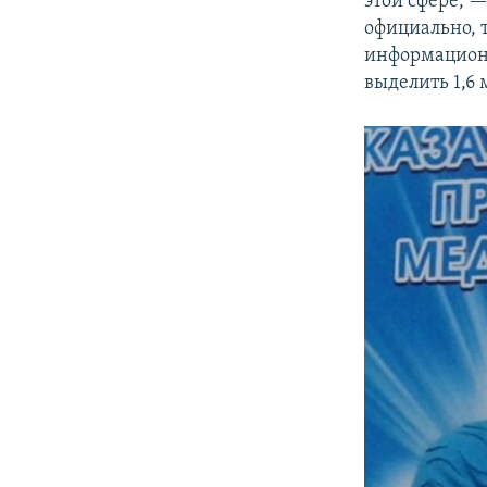
этой сфере, —
официально, т
информационн
выделить 1,6 