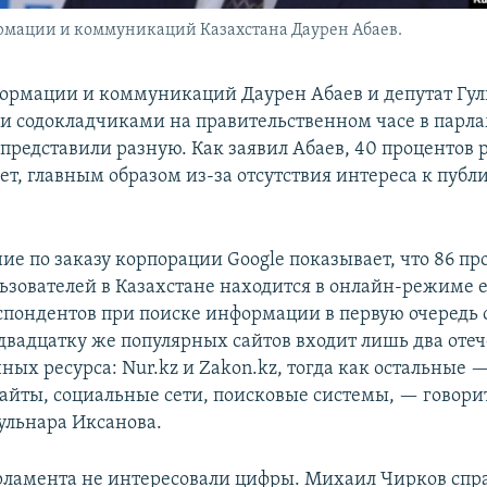
мации и коммуникаций Казахстана Даурен Абаев.
рмации и коммуникаций Даурен Абаев и депутат Гул
и содокладчиками на правительственном часе в парла
редставили разную. Как заявил Абаев, 40 процентов 
зет, главным образом из-за отсутствия интереса к пуб
ие по заказу корпорации Google показывает, что 86 пр
ьзователей в Казахстане находится в онлайн-режиме 
спондентов при поиске информации в первую очередь
 двадцатку же популярных сайтов входит лишь два оте
ых ресурса: Nur.kz и Zakon.kz, тогда как остальные —
айты, социальные сети, поисковые системы, — говори
ульнара Иксанова.
рламента не интересовали цифры. Михаил Чирков спр