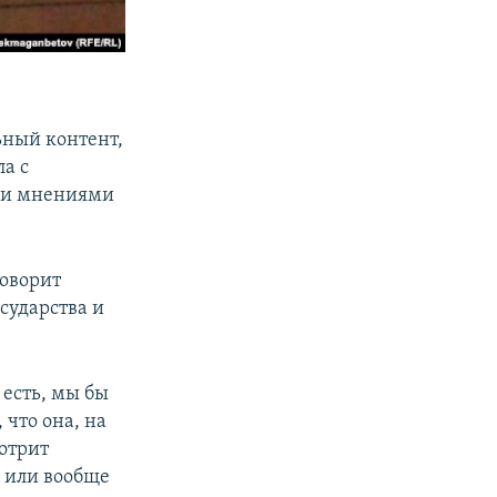
ьный контент,
ла с
ыми мнениями
оворит
сударства и
 есть, мы бы
 что она, на
мотрит
е или вообще