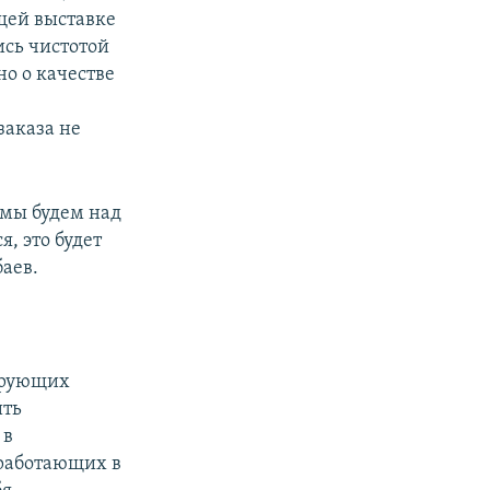
щей выставке
ись чистотой
но о качестве
заказа не
 мы будем над
, это будет
аев.
лирующих
ить
 в
работающих в