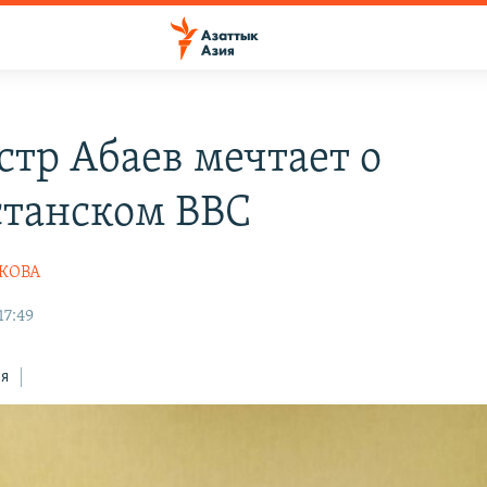
тр Абаев мечтает о
станском BBC
ШКОВА
17:49
ся