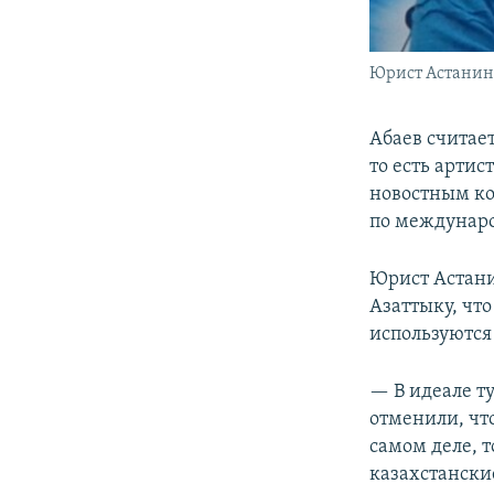
Юрист Астанин
Абаев считае
то есть артис
новостным ко
по междунар
Юрист Астани
Азаттыку, чт
используются
— В идеале ту
отменили, что
самом деле, т
казахстански