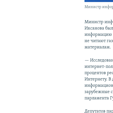
Министр инфор
Министр инфо
Иксанова был
информацию п
не читают га
материалам.
— Исследован
интернет-пол
процентов ре
Интернету. В
информационн
зарубежные с
парламента Г
Депутатов па