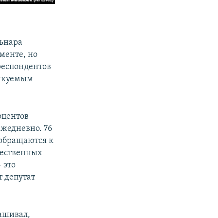
ьнара
менте, но
респондентов
ликуемым
оцентов
ежедневно. 76
 обращаются к
чественных
 это
т депутат
ашивал,