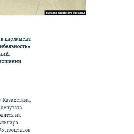
в парламент
рибельность»
ний.
тношении
 Казахстана,
 депутата
дятся на
ульнара
35 процентов