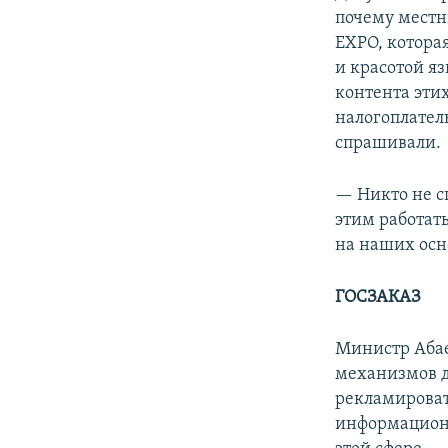
почему местн
EXPO, котора
и красотой яз
контента эти
налогоплател
спрашивали.
— Никто не с
этим работать
на наших осн
ГОСЗАКАЗ
Министр Абае
механизмов 
рекламироват
информационн