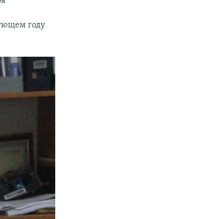
бя
дующем году