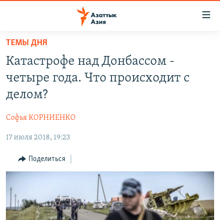
Доступность
ссылок
Вернуться
ТЕМЫ ДНЯ
к
ЦЕНТРАЛЬНАЯ АЗИЯ
Катастрофе над Донбассом -
основному
НОВОСТИ
КАЗАХСТАН
содержанию
четыре года. Что происходит с
ВОЙНА В УКРАИНЕ
Вернутся
КЫРГЫЗСТАН
делом?
к
НА ДРУГИХ ЯЗЫКАХ
УЗБЕКИСТАН
главной
Софья КОРНИЕНКО
ТАДЖИКИСТАН
ҚАЗАҚША
навигации
ПОДПИШИТЕСЬ НА НАС В СОЦСЕТЯХ
Вернутся
17 июля 2018, 19:23
КЫРГЫЗЧА
к
ЎЗБЕКЧА
Поделиться
поиску
ТОҶИКӢ
Все сайты РСЕ/РС
TÜRKMENÇE