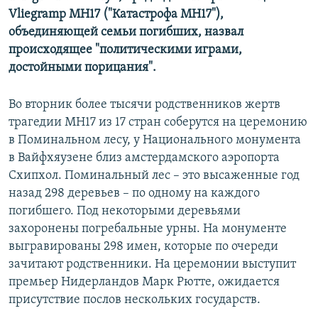
Vliegramp MH17 ("Катастрофа МН17"),
объединяющей семьи погибших, назвал
происходящее "политическими играми,
достойными порицания".
Во вторник более тысячи родственников жертв
трагедии МН17 из 17 стран соберутся на церемонию
в Поминальном лесу, у Национального монумента
в Вайфхяузене близ амстердамского аэропорта
Схипхол. Поминальный лес – это высаженные год
назад 298 деревьев – по одному на каждого
погибшего. Под некоторыми деревьями
захоронены погребальные урны. На монументе
выгравированы 298 имен, которые по очереди
зачитают родственники. На церемонии выступит
премьер Нидерландов Марк Рютте, ожидается
присутствие послов нескольких государств.