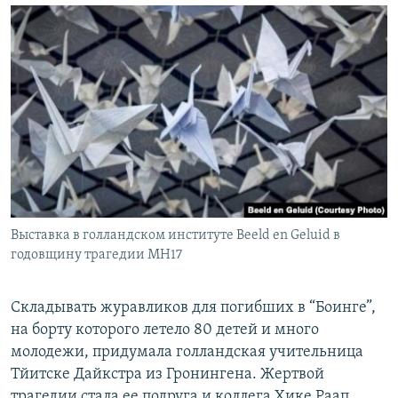
Выставка в голландском институте Beeld en Geluid в
годовщину трагедии MH17
Складывать журавликов для погибших в “Боинге”,
на борту которого летело 80 детей и много
молодежи, придумала голландская учительница
Тйитске Дайкстра из Гронингена. Жертвой
трагедии стала ее подруга и коллега Хике Раап.