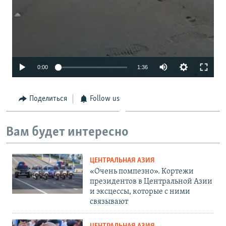
Auto
0:00
1:36
240p
Поделиться
Follow us
360p
480p
Вам будет интересно
720p
1080p
ЦЕНТРАЛЬНАЯ АЗИЯ
«Очень помпезно». Кортежи
президентов в Центральной Азии
и эксцессы, которые с ними
связывают