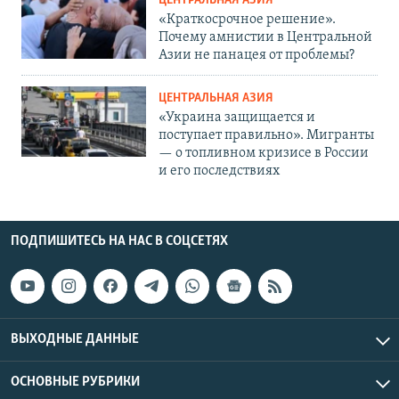
ЦЕНТРАЛЬНАЯ АЗИЯ
Auto
240p
360p
480p
«Краткосрочное решение».
Почему амнистии в Центральной
Азии не панацея от проблемы?
720p
1080p
ЦЕНТРАЛЬНАЯ АЗИЯ
«Украина защищается и
поступает правильно». Мигранты
— о топливном кризисе в России
и его последствиях
ПОДПИШИТЕСЬ НА НАС В СОЦСЕТЯХ
ВЫХОДНЫЕ ДАННЫЕ
ОСНОВНЫЕ РУБРИКИ