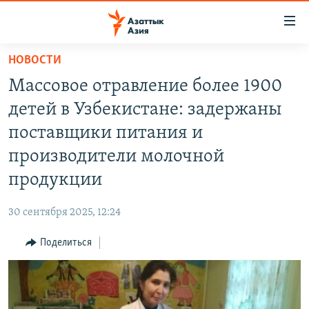
Доступность
ссылок
Вернуться
НОВОСТИ
к
ЦЕНТРАЛЬНАЯ АЗИЯ
Массовое отравление более 1900
основному
НОВОСТИ
КАЗАХСТАН
содержанию
детей в Узбекистане: задержаны
ВОЙНА В УКРАИНЕ
Вернутся
КЫРГЫЗСТАН
поставщики питания и
к
НА ДРУГИХ ЯЗЫКАХ
УЗБЕКИСТАН
производители молочной
главной
ТАДЖИКИСТАН
ҚАЗАҚША
навигации
продукции
ПОДПИШИТЕСЬ НА НАС В СОЦСЕТЯХ
Вернутся
КЫРГЫЗЧА
к
30 сентября 2025, 12:24
ЎЗБЕКЧА
поиску
Поделиться
ТОҶИКӢ
Все сайты РСЕ/РС
TÜRKMENÇE