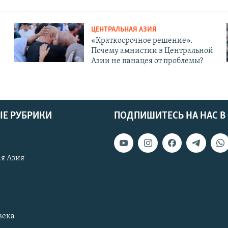
ЦЕНТРАЛЬНАЯ АЗИЯ
«Краткосрочное решение».
Почему амнистии в Центральной
Азии не панацея от проблемы?
Е РУБРИКИ
ПОДПИШИТЕСЬ НА НАС В
я Азия
века