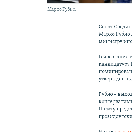
Марко Рубио.
Сенат Соедин
Марко Рубио 
министру ино
Голосование с
кандидатуру Р
номинирован 
утвержденным
Рубио – выхо
консервативн
Палату предст
президентски
В ходе
слуша