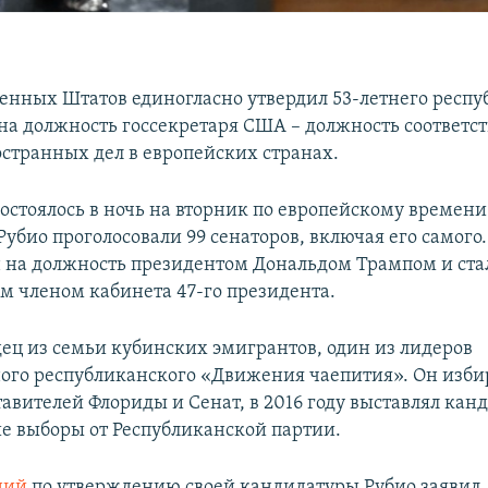
енных Штатов единогласно утвердил 53-летнего респ
на должность госсекретаря США – должность соответст
странных дел в европейских странах.
остоялось в ночь на вторник по европейскому времени
убио проголосовали 99 сенаторов, включая его самого
на должность президентом Дональдом Трампом и ста
 членом кабинета 47-го президента.
дец из семьи кубинских эмигрантов, один из лидеров
ого республиканского «Движения чаепития». Он изби
авителей Флориды и Сенат, в 2016 году выставлял кан
е выборы от Республиканской партии.
ний
по утверждению своей кандидатуры Рубио заявил,