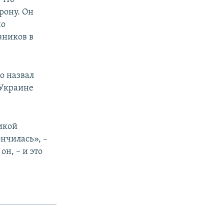
рону. Он
но
зников в
о назвал
 Украине
икой
нчилась», –
он, – и это