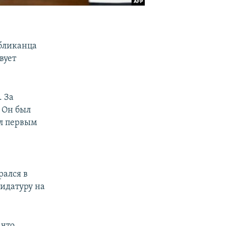
убликанца
вует
. За
. Он был
л первым
рался в
дидатуру на
 что