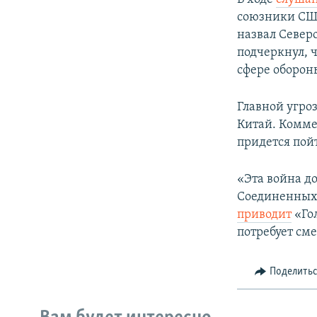
союзники США
назвал Север
подчеркнул, 
сфере оборон
Главной угро
Китай. Комме
придется пой
«Эта война д
Соединенных 
приводит
«Гол
потребует см
Поделить