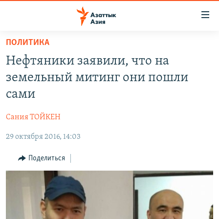
Доступность
ссылок
Вернуться
ПОЛИТИКА
к
ЦЕНТРАЛЬНАЯ АЗИЯ
Нефтяники заявили, что на
основному
НОВОСТИ
КАЗАХСТАН
содержанию
земельный митинг они пошли
ВОЙНА В УКРАИНЕ
Вернутся
КЫРГЫЗСТАН
сами
к
НА ДРУГИХ ЯЗЫКАХ
УЗБЕКИСТАН
главной
Сания ТОЙКЕН
ТАДЖИКИСТАН
ҚАЗАҚША
навигации
ПОДПИШИТЕСЬ НА НАС В СОЦСЕТЯХ
Вернутся
29 октября 2016, 14:03
КЫРГЫЗЧА
к
ЎЗБЕКЧА
Поделиться
поиску
ТОҶИКӢ
Все сайты РСЕ/РС
TÜRKMENÇE