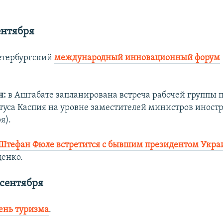
ентября
етербургский
международный инновационный форум
н:
в Ашгабате запланирована встреча рабочей группы 
атуса Каспия на уровне заместителей министров иност
я).
Штефан Фюле
встретится с бывшим президентом Укр
енко.
 сентября
ень туризма
.