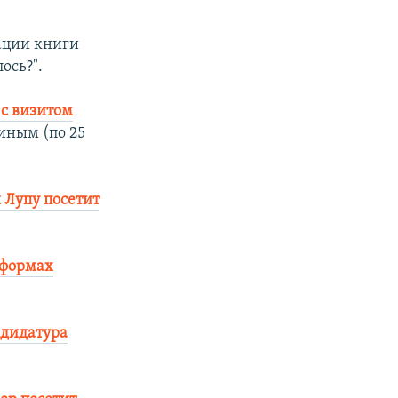
ации книги
ось?".
 с визитом
иным (по 25
 Лупу посетит
 формах
дидатура