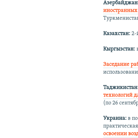
Азербайджан
иностранных
Туркмениста
Казахстан:
2-
Кыргызстан:
Заседание ра
использовани
Таджикистан
технологий д
(по 26 сентябр
Украина:
в по
практическа
освоении воз