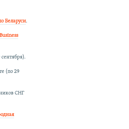
по Беларуси
.
Business
 сентября).
е (по 29
ников СНГ
родная