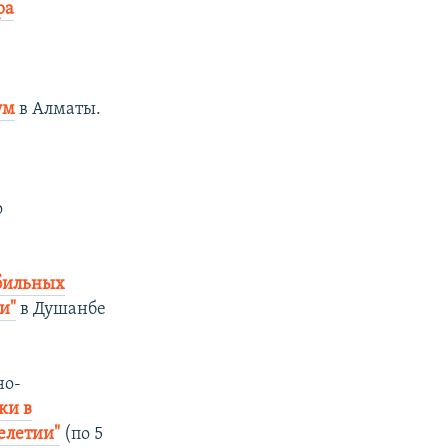
ра
ум
в Алматы.
о
бильных
и"
в Душанбе
но-
ки в
елетии"
(по 5