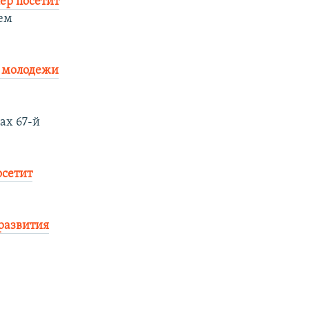
ер посетит
ием
м молодежи
ах 67-й
осетит
развития