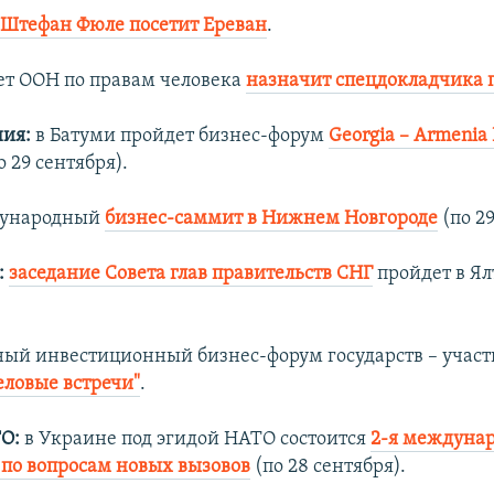
Штефан Фюле посетит
Ереван
.
ет ООН по правам человека
назначит спецдокладчика 
ия:
в Батуми пройдет бизнес-форум
Georgia – Armenia 
о 29 сентября).
ународный
бизнес-саммит в Нижнем Новгороде
(по 29
:
заседание Совета глав правительств СНГ
пройдет в Ялт
й инвестиционный бизнес-форум государств – участ
еловые встречи"
.
О:
в Украине под эгидой НАТО состоится
2-я междуна
по вопросам новых вызовов
(по 28 сентября).