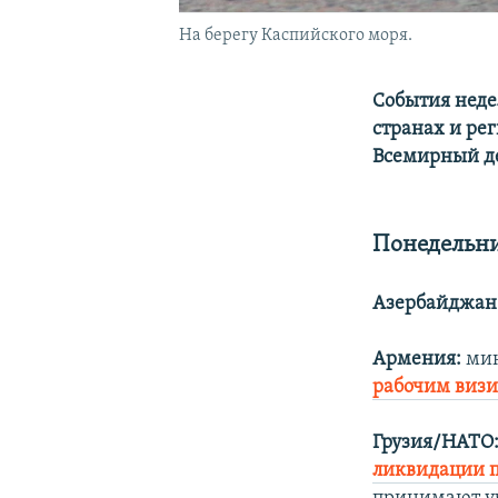
На берегу Каспийского моря.
События неде
странах и рег
Всемирный д
Понедельни
Азербайджан
Армения:
мин
рабочим виз
Грузия/НАТО
ликвидации п