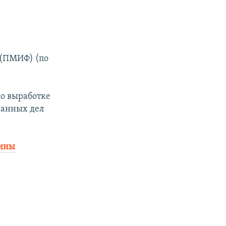
(ПМИФ) (по
по выработке
ранных дел
аины