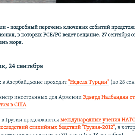
ли - подробный перечень ключевых событий предстоя
ионах, в которых РСЕ/РС ведет вещание. 27 сентября 
ень моря.
к, 24 сентября
:
в Азербайджане проходит
"Неделя Турции"
(по 28 сен
истр иностранных дел Армении
Эдвард Налбандян от
итом в США
.
:
в Грузии продолжаются
международные учения НАТО
оследствий стихийных бедствий "Грузия-2012"
, в кото