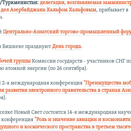
/Туркменистан:
делегация, возглавляемая замминист
 дел Азербайджана Халафом Халафовым
, прибывает в
н.
й
Центрально-Азиатский торгово-промышленный фор
в Бишкеке празднуют
День города
.
бочей группы
Комиссии государств - участников СНГ п
ю атомной энергии (по 26 сентября).
:
2-я международная конференция
"Преимущества мо
ля развития электронного правительства в странах Ази
я).
селке Новый Свет состоится 14-я международная науч
я конференция
"Роль и значение авиации и космонавти
душного и космического пространства в третьем тысяч