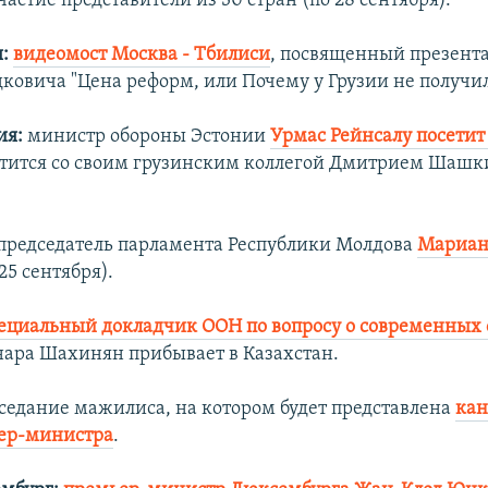
стие представители из 30 стран (по 28 сентября).
:
видеомост Москва - Тбилиси
, посвященный презент
овича "Цена реформ, или Почему у Грузии не получил
ия:
министр обороны Эстонии
Урмас Рейнсалу посетит
ретится со своим грузинским коллегой Дмитрием Шашк
председатель парламента Республики Молдова
Мариан
25 сентября).
ециальный докладчик ООН по вопросу о современных
ара Шахинян прибывает в Казахстан.
седание мажилиса, на котором будет представлена
кан
ьер-министра
.