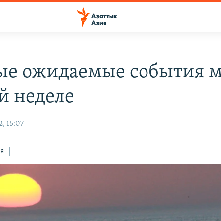
ые ожидаемые события 
й неделе
, 15:07
ся