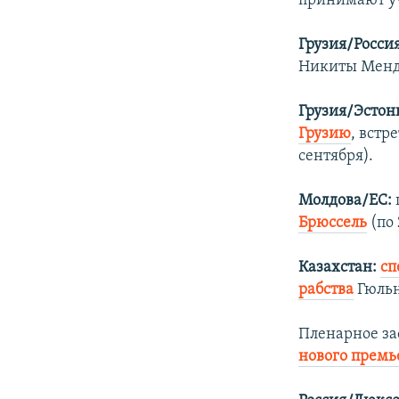
принимают уча
Грузия/Россия
Никиты Мендк
Грузия/Эстон
Грузию
, вст
сентября).
Молдова/ЕС:
Брюссель
(по 
Казахстан:
сп
рабства
Гюльн
Пленарное за
нового прем