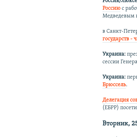
Россия/Люксе
Россию
с рабо
Медведевым 
в Санкт-Пете
государств - 
Украина:
пре
сессии Генер
Украина:
пер
Брюссель
.
Делегация со
(ЕБРР) посети
Вторник, 2