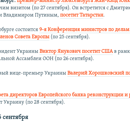
мбург:
премьер-министр Люксембурга Жан-Клод Юнк
чим визитом (по 27 сентября). Он встретится с Дмитр
и Владимиром Путиным,
посетит Татарстан
.
рбурге состоится
9-я Конференция министров по дела
членов Совета Европы
(по 25 сентября).
зидент Украины
Виктор Янукович посетит США
в рамк
альной Ассамблеи ООН (по 26 сентября).
вый вице-премьер Украины
Валерий Хорошковский п
вета директоров Европейского банка реконструкции и 
т Украину (по 28 сентября).
5 сентября