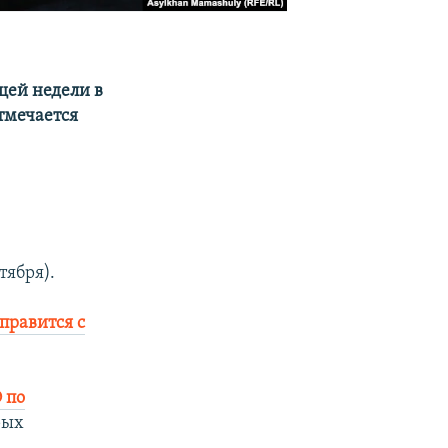
щей недели в
отмечается
тября).
правится с
 по
рых