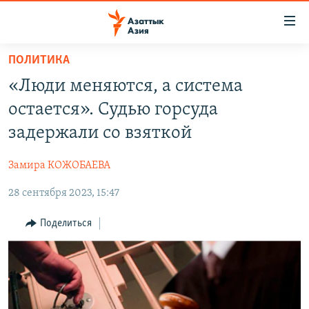
Доступность
ссылок
Вернуться
ПОЛИТИКА
к
ЦЕНТРАЛЬНАЯ АЗИЯ
«Люди меняются, а система
основному
НОВОСТИ
КАЗАХСТАН
содержанию
остается». Судью горсуда
ВОЙНА В УКРАИНЕ
Вернутся
КЫРГЫЗСТАН
задержали со взяткой
к
НА ДРУГИХ ЯЗЫКАХ
УЗБЕКИСТАН
главной
Замира КОЖОБАЕВА
ТАДЖИКИСТАН
ҚАЗАҚША
навигации
ПОДПИШИТЕСЬ НА НАС В СОЦСЕТЯХ
Вернутся
28 сентября 2023, 15:47
КЫРГЫЗЧА
к
ЎЗБЕКЧА
Поделиться
поиску
ТОҶИКӢ
Все сайты РСЕ/РС
TÜRKMENÇE