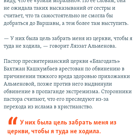
виду, что ее «убили морально». По ее словам, она
не ожидала таких высказываний от сестры и
считает, что та самостоятельно не смогла бы
добраться до Варшавы, а тем более там выступить.
— У них была цель забрать меня из церкви, чтобы я
туда не ходила, — говорит Ляззат Альменова.
Пастор пресвитерианский церкви «Благодать»
Бахтжан Кашкумбаев арестован по обвинению в
причинении тяжкого вреда здоровью прихожанки
Альменовой, позже против него выдвинули
обвинение в пропаганде экстремизма. Сторонники
пастора считают, что его преследуют из-за
перехода из ислама в христианство.
У них была цель забрать меня из
церкви, чтобы я туда не ходила.