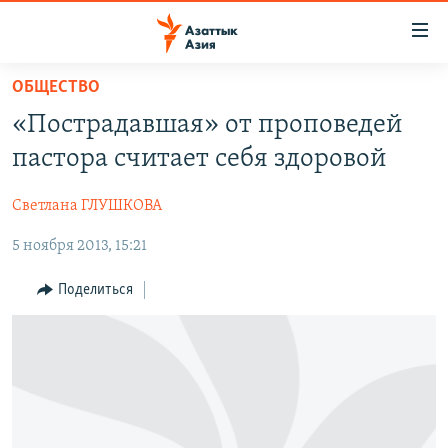
Доступность
ссылок
Вернуться
ОБЩЕСТВО
к
ЦЕНТРАЛЬНАЯ АЗИЯ
«Пострадавшая» от проповедей
основному
НОВОСТИ
КАЗАХСТАН
содержанию
пастора считает себя здоровой
ВОЙНА В УКРАИНЕ
Вернутся
КЫРГЫЗСТАН
к
Светлана ГЛУШКОВА
НА ДРУГИХ ЯЗЫКАХ
УЗБЕКИСТАН
главной
5 ноября 2013, 15:21
ТАДЖИКИСТАН
ҚАЗАҚША
навигации
ПОДПИШИТЕСЬ НА НАС В СОЦСЕТЯХ
Вернутся
КЫРГЫЗЧА
Поделиться
к
ЎЗБЕКЧА
поиску
ТОҶИКӢ
Все сайты РСЕ/РС
TÜRKMENÇE