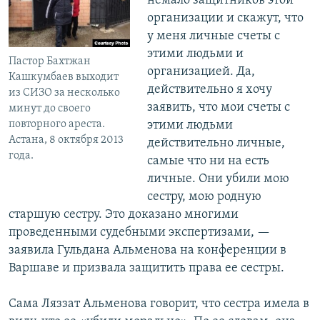
немало защитников этой
организации и скажут, что
у меня личные счеты с
этими людьми и
Пастор Бахтжан
организацией. Да,
Кашкумбаев выходит
действительно я хочу
из СИЗО за несколько
заявить, что мои счеты с
минут до своего
повторного ареста.
этими людьми
Астана, 8 октября 2013
действительно личные,
года.
самые что ни на есть
личные. Они убили мою
сестру, мою родную
старшую сестру. Это доказано многими
проведенными судебными экспертизами, —
заявила Гульдана Альменова на конференции в
Варшаве и призвала защитить права ее сестры.
Сама Ляззат Альменова говорит, что сестра имела в