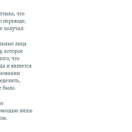
тыка, что
 переводе,
е получал:
льные лица
, которое
ого, что
а и является
сновании
еделить,
е было.
ие
помощью лишь
ом.