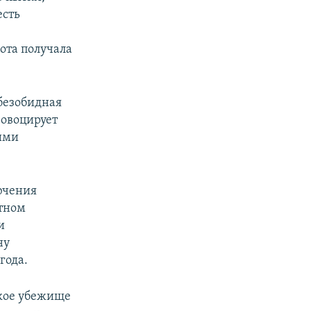
есть
бота получала
безобидная
ровоцирует
кими
лючения
етном
и
ну
года.
кое убежище