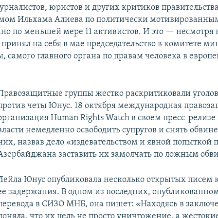
рналистов, юристов и других критиков правительства
мом Ильхама Алиева по политически мотивированны
но по меньшей мере 11 активистов. И это — несмотря н
принял на себя в мае председательство в комитете ми
ы, самого главного органа по правам человека в европ
Правозащитные группы жестко раскритиковали уголов
против четы Юнус. 18 октября международная правоз
организация Human Rights Watch в своем пресс-релизе
власти немедленно освободить супругов и снять обвин
них, назвав дело «издевательством и явной попыткой 
Азербайджана заставить их замолчать по ложным обв
Лейла Юнус опубликовала несколько открытых писем 
ее задержания. В одном из последних, опубликованном
перевода в СИЗО МНБ, она пишет: «Находясь в заключе
поняла, что их цель не просто уничтожение, а жестоки