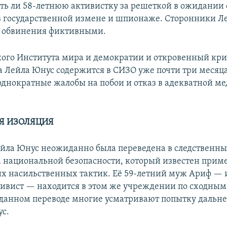
лять ли 58-летнюю активистку за решеткой в ожидании 
 государственной измене и шпионаже. Сторонники Л
и обвинения фиктивными.
кого Института мира и демократии и откровенный кр
а Лейла Юнус содержится в СИЗО уже почти три месяца
однократные жалобы на побои и отказ в адекватной м
Я ИЗОЛЯЦИЯ
ейла Юнус неожиданно была переведена в следственны
 национальной безопасности, который известен при
их насильственных тактик. Её 59-летний муж Ариф —
тивист — находится в этом же учреждении по сходны
данном переводе многие усматривают попытку дальн
с.