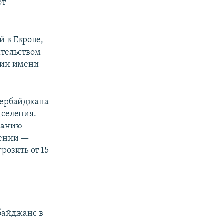
от
 в Европе,
ительством
емии имени
Азербайджана
ыселения.
ванию
мении —
розить от 15
байджане в