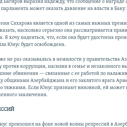
д Багиров выразил надежду, что сообщение о награде 
 парламента может оказать давление на власти в Баку:
ни Сахарова является одной из самых важных премий
сказать, насколько серьезно она рассматривается прав
 Я хочу надеяться, что, если она будет удостоена пр
йла Юнус будет освобождена.
же не раз оказывалась в немилости у правительства 
бу против коррупции, насилия в семье и незаконного в
ние обвинения — связанные с ее работой по налажи
у общинами Азербайджана и его заклятого врага Ар
бо тяжкими. Если Юнус признают виновной, ей может г
ненного заключения.
ЕССИЙ
нус произошел на фоне новой волны репрессий в Азер