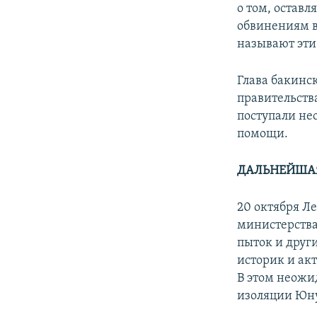
о том, остав
обвинениям в
называют эт
Глава бакинс
правительств
поступали не
помощи.
ДАЛЬНЕЙША
20 октября Л
министерства
пыток и друг
историк и ак
В этом неожи
изоляции Юну