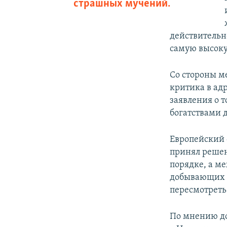
страшных мучений.
действительно
самую высоку
Со стороны м
критика в адр
заявления о 
богатствами 
Европейский 
принял решен
порядке, а м
добывающих о
пересмотреть
По мнению до