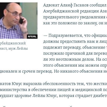
Адвокат Алаиф Гасанов сообщил
Азербайджанской редакции Азат
предварительного уведомления о
как это положено по закону, он н
— Подразумевается, что официа
должны предоставить нам и лицу
ербайджанский
подлежит переводу, объяснение т
вист, муж Лейлы
послужило причиной для перевод
ли это неотложным делом. На о
этого объяснения мы можем опр
ционален и срочен перевод. Но никакого объяснения н
катов Юнус выразила обеспокоенность тем, что жестк
 министерства в обеспечении пищей и медицинской 
худшат здоровье Лейлы Юнус, которая страдает диабет