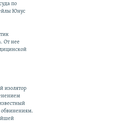
суда по
ейлы Юнус
итик
. От нее
едицинской
й изолятор
менением
 известный
м обвинениям.
ейшей