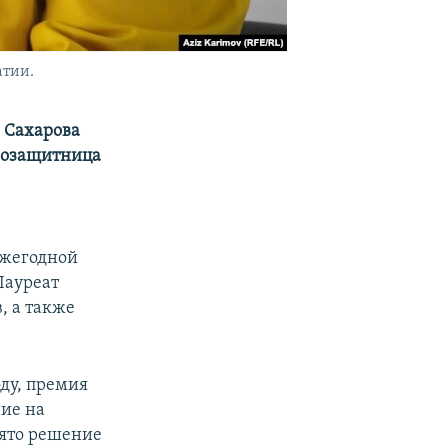
атии.
 Сахарова
авозащитница
ежегодной
Лауреат
, а также
оду, премия
ие на
нято решение