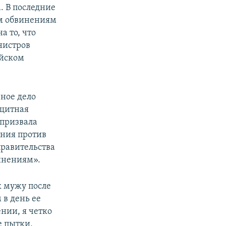
. В последние
м обвинениям
а то, что
нистров
ейском
ное дело
ащитная
 призвала
ения против
правительства
инениям».
к мужу после
 в день ее
нии, я четко
е пытки,