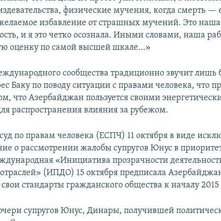
издевательства, физические мучения, когда смерть — 
желаемое избавление от страшных мучений. Это наша
сть, и я это четко осознала. Иными словами, наша ра
ю оценку по самой высшей шкале...»
еждународного сообщества традиционно звучит лишь 
ес Баку по поводу ситуации с правами человека, что п
том, что Азербайджан пользуется своими энергетичес
для распространения влияния за рубежом.
суд по правам человека (ЕСПЧ) 11 октября в виде иск
ие о рассмотрении жалобы супругов Юнус в приорит
еждународная «Инициатива прозрачности деятельност
траслей» (ИПДО) 15 октября предписала Азербайджа
 свои стандарты гражданского общества к началу 2015 
чери супругов Юнус, Динары, получившей политичес