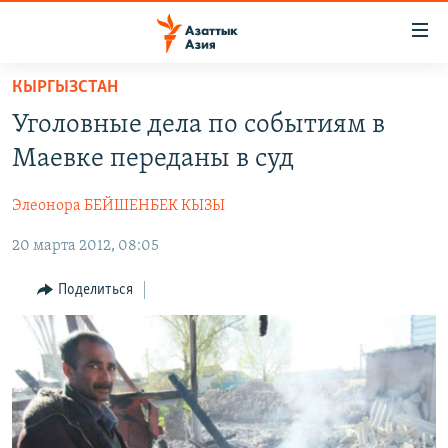
Доступность
ссылок
Вернуться
КЫРГЫЗСТАН
к
ЦЕНТРАЛЬНАЯ АЗИЯ
Уголовные дела по событиям в
основному
НОВОСТИ
КАЗАХСТАН
содержанию
Маевке переданы в суд
ВОЙНА В УКРАИНЕ
Вернутся
КЫРГЫЗСТАН
к
Элеонора БЕЙШЕНБЕК КЫЗЫ
НА ДРУГИХ ЯЗЫКАХ
УЗБЕКИСТАН
главной
20 марта 2012, 08:05
ТАДЖИКИСТАН
ҚАЗАҚША
навигации
ПОДПИШИТЕСЬ НА НАС В СОЦСЕТЯХ
Вернутся
КЫРГЫЗЧА
Поделиться
к
ЎЗБЕКЧА
поиску
ТОҶИКӢ
Все сайты РСЕ/РС
TÜRKMENÇE