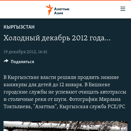
Доступность
ссылок
Вернуться
КЫРГЫЗСТАН
к
ЦЕНТРАЛЬНАЯ АЗИЯ
Холодный декабрь 2012 года...
основному
НОВОСТИ
КАЗАХСТАН
содержанию
ВОЙНА В УКРАИНЕ
Вернутся
19 декабря 2012, 16:41
КЫРГЫЗСТАН
к
Поделиться
НА ДРУГИХ ЯЗЫКАХ
УЗБЕКИСТАН
главной
ТАДЖИКИСТАН
ҚАЗАҚША
навигации
В Кыргызстане власти решили продлить зимние
ПОДПИШИТЕСЬ НА НАС В СОЦСЕТЯХ
Вернутся
КЫРГЫЗЧА
каникулы для детей до 12 января. В Бишкеке
к
городские службы не успевают очищать автотрассы
ЎЗБЕКЧА
поиску
и столичные реки от шуги. Фотографии Мирлана
ТОҶИКӢ
Все сайты РСЕ/РС
Токталиева, "Азаттык", Кыргызская служба РСЕ/РС
TÜRKMENÇE