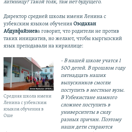
латиницу? Такой толк, там нет будущего.
Директор средней школы имени Ленина с
узбекским языком обучения
Озодахан
Абдулфайзиев
а говорит, что родители не против
таких инициатив, но желают, чтобы кыргызский
язык преподавали на кириллице:
- В нашей школе учатся 1
500 детей. В прошлом году
пятнадцать наших
выпускников смогли
поступить в местные вузы.
Средняя школа имени
В Узбекистане намного
Ленина с узбекским
сложнее поступить в
языком обучения в
университеты в силу
Оше
разных причин. Поэтому
наши дети стараются