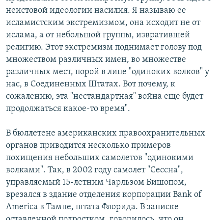
неистовой идеологии насилия. Я называю ее
исламистским экстремизмом, она исходит не от
ислама, а от небольшой группы, извратившей
религию. Этот экстремизм поднимает голову под
множеством различных имен, во множестве
различных мест, порой в лице "одиноких волков" у
нас, в Соединенных Штатах. Вот почему, к
сожалению, эта "нестандартная" война еще будет
продолжаться какое-то время".
В бюллетене американских правоохранительных
органов приводится несколько примеров
похищения небольших самолетов "одинокими
волками". Так, в 2002 году самолет "Сессна",
управляемый 15-летним Чарльзом Бишопом,
врезался в здание отделения корпорации Bank of
America в Тампе, штата Флорида. В записке
оставленной подростком, говорилось, что он