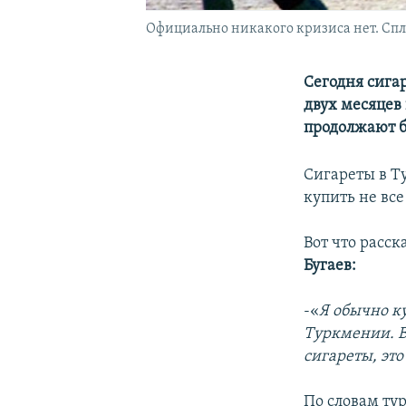
Официально никакого кризиса нет. Сп
Сегодня сига
двух месяцев
продолжают б
Сигареты в Т
купить не все
Вот что расс
Бугаев:
-«
Я обычно ку
Туркмении. В
сигареты, это
По словам ту