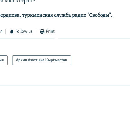
абака в стране.
бердиева, туркменская служба радио "Свободы".
ся
Follow us
Print
ия
Архив Азаттыка Кыргызстан