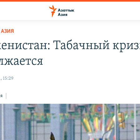
 АЗИЯ
енистан: Табачный криз
лжается
, 15:29
ся