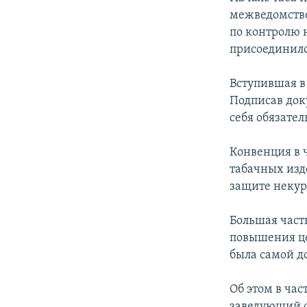
межведомстве
по контролю 
присоединилс
Вступившая в
Подписав док
себя обязате
Конвенция в 
табачных изд
защите неку
Большая част
повышения це
была самой д
Об этом в ча
заведующий с