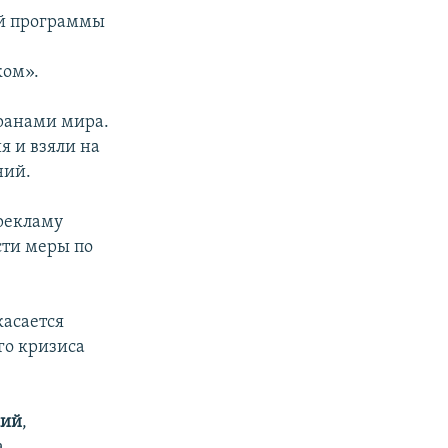
ой программы
ком».
транами мира.
я и взяли на
ний.
 рекламу
сти меры по
касается
го кризиса
кий
,
а