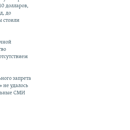
10 долларов,
д, до
ы стоили
ачной
тво
отсутствием
ного запрета
» не удалось
альные СМИ