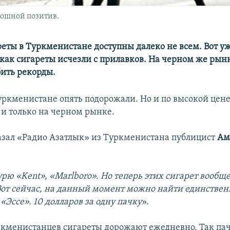
лошной позитив.
реты в Туркменистане доступны далеко не всем. Вот у
 как сигареты исчезли с прилавков. На черном же рын
ить рекорды.
уркменистане опять подорожали. Но и по высокой цен
 и только на черном рынке.
казал «Радио Азатлык» из Туркменистана публицист
Ам
рю «Kent», «Marlboro». Но теперь этих сигарет вообще
от сейчас, на данный момент можно найти единстве
 «Эссе». 10 долларов за одну пачку
».
ркменистанцев сигареты дорожают ежедневно. Так пач