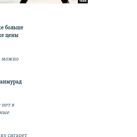
же больше
ке цены
е можно
анмурад
 нет в
нные
ку сигарет