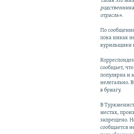
Табак это ми
родственника
отрасль».
По сообщения
пока никак не
курильщики п
Корреспонден
сообщает, чт
популярна и 
нелегально. 
в бумагу.
В Туркменист
местах, прои
запрещено. Н
сообщается н