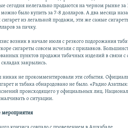
ые сегодня нелегально продаются на черном рынке за 
можно было купить за 7-8 долларов. А два месяца наза
 сигарет из легальной продажи, эти же самые сигарет
лларов за пачку.
зис возник в начале июля с резкого подорожания таб
скоре сигареты совсем исчезли с прилавков. Большинс
ванных пунктов продажи табачных изделий в связи с 
 складах закрылись.
ы никак не прокомментировали эти события. Официаль
гарет и табака обнародовано не было. «Радио Азатлык
яснений происходящего у официальных лиц. Национ
малчивать о ситуации.
 мероприятия
ного кризиса совпало с проведением в Ашхабаде