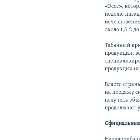
«Эссе», котор
неделю назад 
исчезновения
около 1,5-2 до
Табачный кри
продукции, в
специализиро
продукции на
Власти стран
на продажу си
получить объ
продолжают у
Официальные
Начало табач