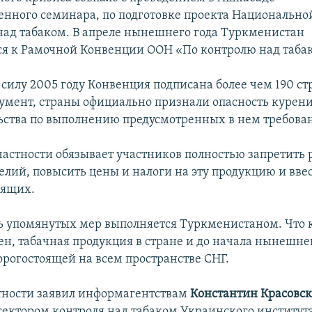
нного семинара, по подготовке проекта Национальн
над табаком. В апреле нынешнего года Туркменистан
я к Рамочной Конвенции ООН «По контролю над таба
 силу 2005 году Конвенция подписана более чем 190 с
умент, страны официально признали опасность курени
льства по выполнению предусмотренных в нем требова
частности обязывает участников полностью запретить
елий, повысить цены и налоги на эту продукцию и вве
рящих.
ь упомянутых мер выполняется Туркменистаном. Что 
н, табачная продукция в стране и до начала нынешне
орогостоящей на всем пространстве СНГ.
стности заявил информагентствам
Константин Красовс
ектором контроля над табаком Украинского институт