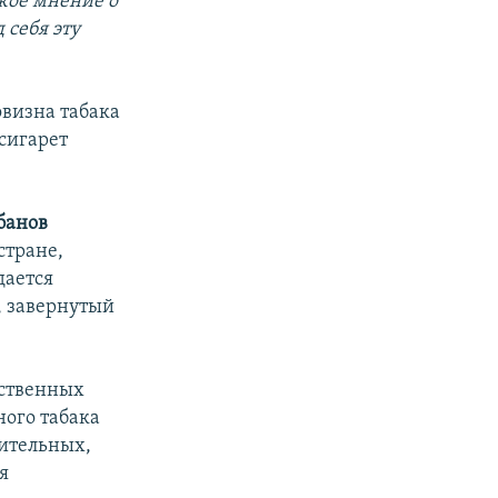
акое мнение о
 себя эту
визна табака
 сигарет
банов
стране,
дается
, завернутый
ественных
ного табака
тительных,
я