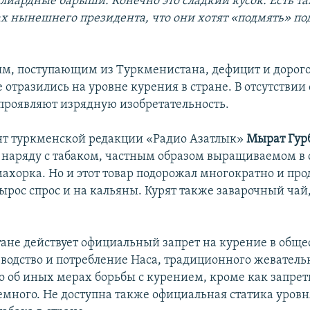
ллиардные барыши. Конечно это сладкий кусок. Есть т
х нынешнего президента, что они хотят «подмять» под
м, поступающим из Туркменистана, дефицит и дорого
 отразились на уровне курения в стране. В отсутствии
роявляют изрядную изобретательность.
т туркменской редакции «Радио Азатлык»
Мырат Гур
о наряду с табаком, частным образом выращиваемом в 
махорка. Но и этот товар подорожал многократно и про
Вырос спрос и на кальяны. Курят также заварочный чай
ане действует официальный запрет на курение в общ
зводство и потребление Наса, традиционного жеватель
о об иных мерах борьбы с курением, кроме как запре
емного. Не доступна также официальная статика уровн