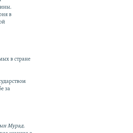
аины.
юня в
ой
мых в стране
сударством
е за
сын Мурад.