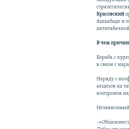
стратегическ
Красовский
п
Ашхабаде и 
антитабачно
В чем причин
Борьба с кур
в связи с на
Наряду с нео
акцизов на т
контролем на
Независимый
-«Общеизвест