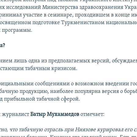
их исследований Министерства здравоохранения Укр
ринимал участие в семинаре, проходившем в конце и
посвященном подготовке Туркменистаном национальн
й программы.
а?
ением лишь одна из предполагаемых версий, обсуждае
растающим табачным кризисом.
фициальными сообщениями о возможном введении го
абачную продукцию, наиболее популярна версия о борьб
д прибыльной табачной сферой.
 журналист
Батыр Мухаммедов
отмечает:
но, что табачную отрасль при Ниязове курировал его 