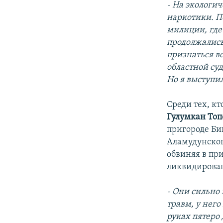
- На экологи
наркотики. П
милиции, где
продолжались 
признаться во
областной су
Но я выступил
Среди тех, кт
Гулумкан Топ
пригороде Би
Аламудунског
обвиняя в пр
ликвидирован
- Они сильно
травм, у него
руках пятеро 