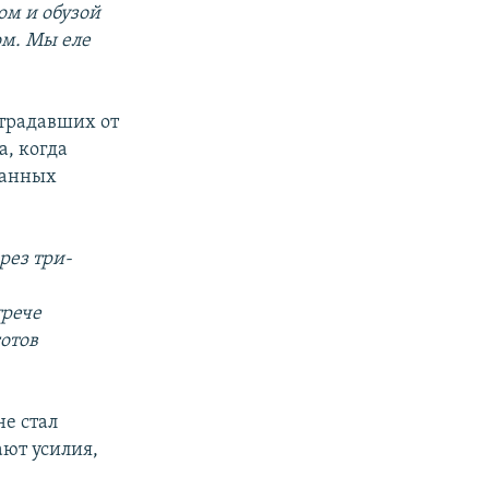
ом и обузой
ом. Мы еле
традавших от
а, когда
жанных
рез три-
трече
готов
е стал
ают усилия,