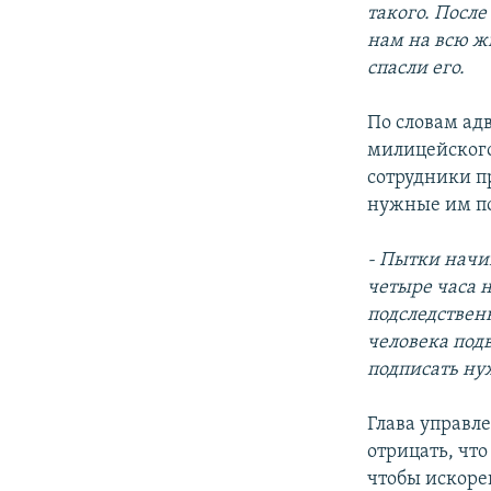
такого. После
нам на всю ж
спасли его.
По словам ад
милицейского
сотрудники п
нужные им п
- Пытки начи
четыре часа 
подследственн
человека подв
подписать ну
Глава управл
отрицать, что
чтобы искоре