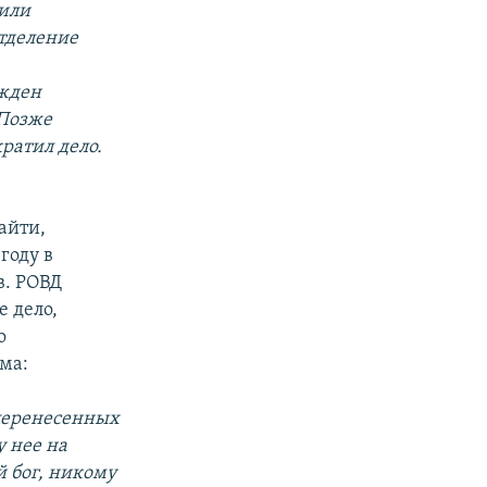
жили
отделение
ужден
 Позже
ратил дело.
айти,
году в
в. РОВД
е дело,
о
ма:
 перенесенных
у нее на
й бог, никому