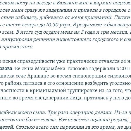
ческом посту на въезде в Балыкчи мне в карман подло
осле меня сразу же задержали и привели в городское 
 стали избивать, добиваясь от меня признаний. Пытки
с шести вечера до 10.30 утра. В результате я был вын
 всем. В итоге суд осудил меня на 3 года и три месяца.
д аннулировал решение нижестоящего городского и сок
 против этого.
о искал справедливости уже практически отчаялся ее н
озова
. Ее сына Майрамбека Топозова задержали в 2011 
шкека селе Арашане во время спецоперации силовико
о района пытался в его отношении возбудить уголовно
ичастности к криминальной группировке из-за того, чт
ные во время спецоперации лица, прятались у него до
 избили моего сына. Три раза операцию делали. Из-за
 постоянно болит голова. Вот невестка недавно родила, 
детей. Столько всего они пережили за это время, не да