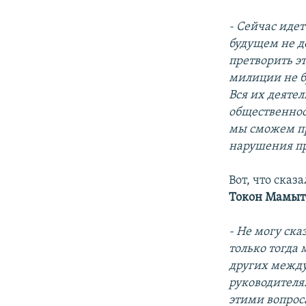
- Сейчас иде
будущем не д
претворить э
милиции не б
Вся их деяте
общественнос
мы сможем пр
нарушения пр
Вот, что ска
Токон Мамыт
- Не могу ска
только тогда 
других межд
руководителя
этими вопроса