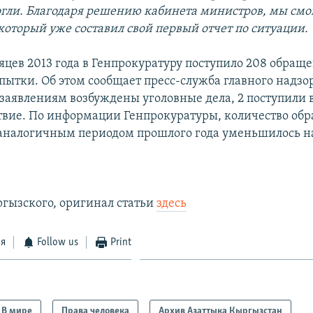
огли. Благодаря решению кабинета министров, мы смог
который уже составил свой первый отчет по ситуации.
яцев 2013 года в Генпрокуратуру поступило 208 обращ
пытки. Об этом сообщает пресс-служба главного надзо
 заявлениям возбуждены уголовные дела, 2 поступили в
ствие. По информации Генпрокуратуры, количество об
аналогичным периодом прошлого года уменьшилось на
ргызского, оригинал статьи
здесь
ся
Follow us
Print
В мире
Права человека
Архив Азаттыка Кыргызстан