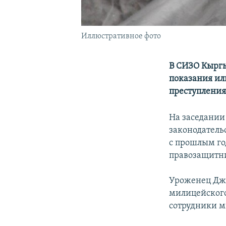
Иллюстративное фото
В СИЗО Кыргы
показания ил
преступления
На заседании
законодатель
с прошлым го
правозащитн
Уроженец Дж
милицейского
сотрудники 