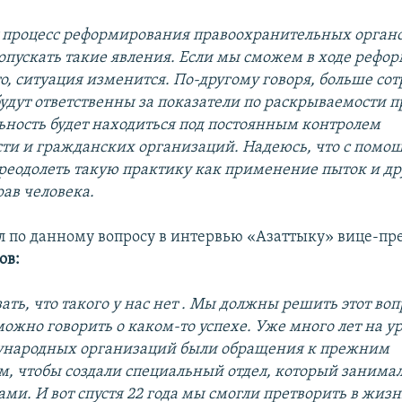
т процесс реформирования правоохранительных органо
опускать такие явления. Если мы сможем в ходе рефо
то, ситуация изменится. По-другому говоря, больше со
удут ответственны за показатели по раскрываемости п
льность будет находиться под постоянным контролем
ти и гражданских организаций. Надеюсь, что с помо
еодолеть такую практику как применение пыток и др
ав человека.
зал по данному вопросу в интервью «Азаттыку» вице-пр
ов:
зать, что такого
у нас
нет . Мы должны решить этот вопр
можно говорить о каком-то успехе. Уже много лет на 
ународных организаций были обращения к прежним
м, чтобы создали специальный отдел, который занимал
ми. И вот спустя 22 года мы смогли претворить в жизнь