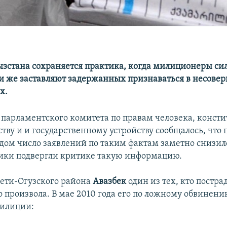
зстана сохраняется практика, когда милиционеры си
и же заставляют задержанных признаваться в несов
х.
 парламентского комитета по правам человека, конст
ству и и государственному устройству сообщалось, что
дом число заявлений по таким фактам заметно снизило
ики подвергли критике такую информацию.
ети-Огузского района
Авазбек
один из тех, кто постра
 произвола. В мае 2010 года его по ложному обвинен
милиции: