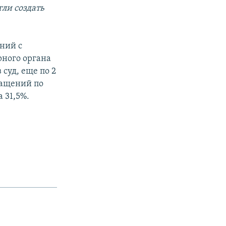
ли создать
ений с
рного органа
 суд, еще по 2
ращений по
 31,5%.