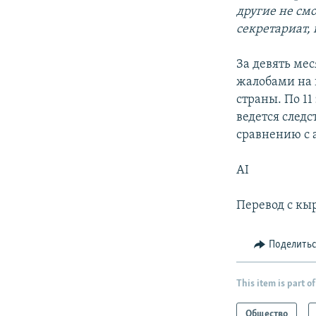
другие не см
секретариат, 
За девять мес
жалобами на 
страны. По 11
ведется след
сравнению с 
AI
Перевод с кы
Поделить
This item is part of
Общество