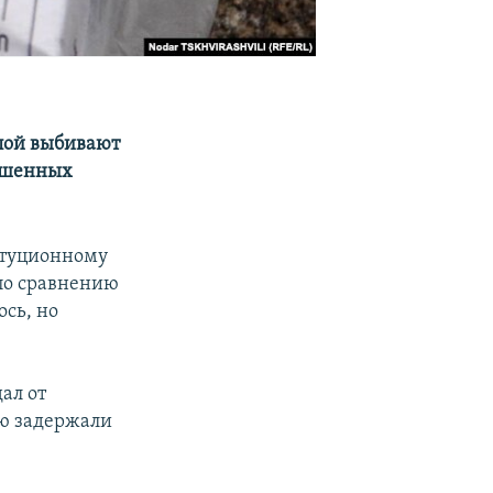
лой выбивают
ершенных
итуционному
 по сравнению
сь, но
дал от
ию задержали