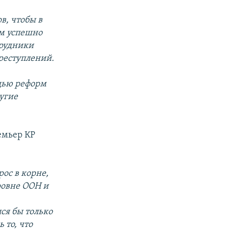
в, чтобы в
рм успешно
трудники
реступлений.
щью реформ
угие
емьер КР
ос в корне,
уровне ООН и
ся бы только
 то, что