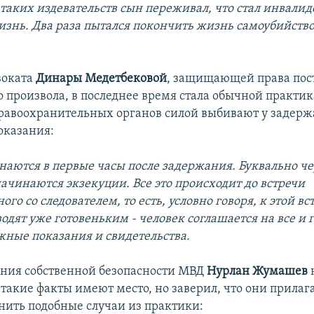
 таких издевательств сын переживал, что стал инвалид
изнь. Два раза пытался покончить жизнь самоубийств
воката
Динары Медетбековой
, защищающей права пос
 произвола, в последнее время стала обычной практик
равоохранительных органов силой выбивают у задер
оказания:
наются в первые часы после задержания. Буквально че
начинаются экзекуции. Все это происходит до встречи
ого со следователем, то есть, условно говоря, к этой вс
одят уже готовеньким - человек соглашается на все и 
жные показания и свидетельства.
ения собственной безопасности МВД
Нурлан Жумашев
н
 такие факты имеют место, но заверил, что они прилаг
нить подобные случаи из практики: