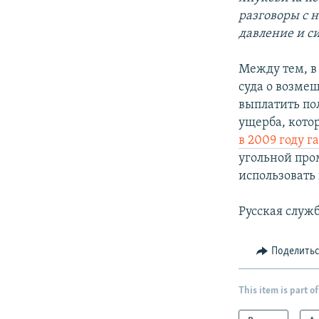
разговоры с 
давление и си
Между тем, в
суда о возме
выплатить по
ущерба, кото
в 2009 году г
угольной про
использовать 
Русская служ
Поделить
This item is part of