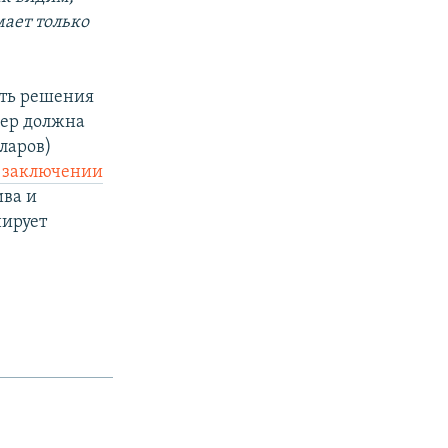
ает только
ить решения
ьер должна
ларов)
а заключении
ива и
нирует