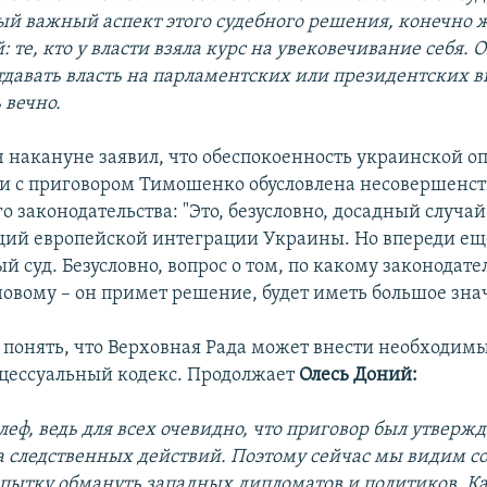
ый важный аспект этого судебного решения, конечно 
 те, кто у власти взяла курс на увековечивание себя. 
тдавать власть на парламентских или президентских в
 вечно.
 накануне заявил, что обеспокоенность украинской о
зи с приговором Тимошенко обусловлена несовершенс
 законодательства: "Это, безусловно, досадный случай
ий европейской интеграции Украины. Но впереди ещ
 суд. Безусловно, вопрос о том, по какому законодател
новому – он примет решение, будет иметь большое зна
 понять, что Верховная Рада может внести необходим
цессуальный кодекс. Продолжает
Олесь Доний:
леф, ведь для всех очевидно, что приговор был утвержд
а следственных действий. Поэтому сейчас мы видим с
пытку обмануть западных дипломатов и политиков. К