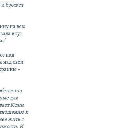
 и бросает
ину на всю
вала вкус
ия".
сс над
 над свои
краины –
обственно
ные для
ывает Юлии
отношению к
нее жить с
имости. И,