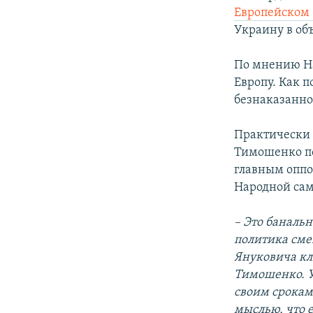
Европейском
Украину в объ
По мнению На
Европу. Как п
безнаказанно
Практически 
Тимошенко по
главным оппо
Народной са
– Это банальн
политика сме
Януковича кл
Тимошенко. У
своим срокам 
мыслью, что 