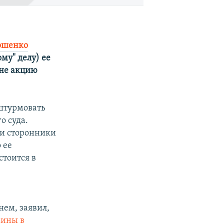
ошенко
му" делу) ее
ане акцию
штурмовать
о суда.
 и сторонники
 ее
стоится в
ем, заявил,
аины в