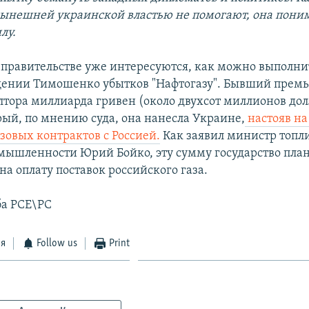
нынешней украинской властью не помогают, она поним
лу.
 правительстве уже интересуются, как можно выполн
щении Тимошенко убытков "Нафтогазу". Бывший прем
лтора миллиарда гривен (около двухсот миллионов дол
рый, по мнению суда, она нанесла Украине,
настояв н
азовых контрактов с Россией.
Как заявил министр топл
мышленности Юрий Бойко, эту сумму государство пла
на оплату поставок российского газа.
ба РСЕ\РС
ся
Follow us
Print