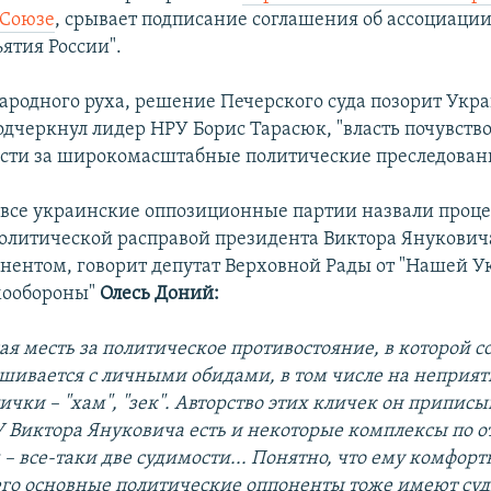
 Союзе
, срывает подписание соглашения об ассоциации
ятия России".
родного руха, решение Печерского суда позорит Укра
одчеркнул лидер НРУ Борис Тарасюк, "власть почувство
сти за широкомасштабные политические преследован
все украинские оппозиционные партии назвали проце
литической расправой президента Виктора Януковича
нентом, говорит депутат Верховной Рады от "Нашей У
мообороны"
Олесь Доний:
ая месть за политическое противостояние, в которой с
шивается с личными обидами, в том числе на неприят
ички – "хам", "зек". Авторство этих кличек он припис
 Виктора Януковича есть и некоторые комплексы по 
– все-таки две судимости... Понятно, что ему комфорт
его основные политические оппоненты тоже имеют суд