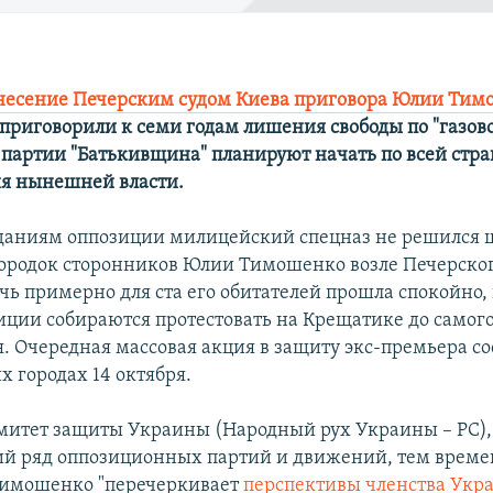
несение Печерским судом Киева приговора Юлии Тим
 приговорили к семи годам лишения свободы по "газово
 партии "Батькивщина" планируют начать по всей стр
я нынешней власти.
даниям оппозиции милицейский спецназ не решился 
ородок сторонников Юлии Тимошенко возле Печерског
ь примерно для ста его обитателей прошла спокойно,
иции собираются протестовать на Крещатике до самого
. Очередная массовая акция в защиту экс-премьера со
х городах 14 октября.
итет защиты Украины (Народный рух Украины – РС),
 ряд оппозиционных партий и движений, тем времен
Тимошенко "перечеркивает
перспективы членства Укр