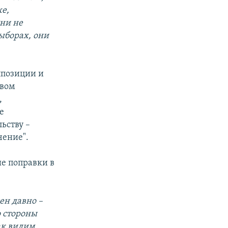
же,
Они не
ыборах, они
ппозиции и
твом
,
е
ьству –
чение".
ые поправки в
ен давно –
о стороны
ак видим,