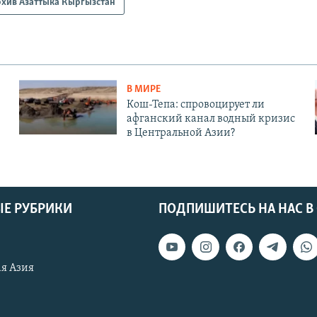
рхив Азаттыка Кыргызстан
В МИРЕ
Кош-Тепа: спровоцирует ли
афганский канал водный кризис
в Центральной Азии?
Е РУБРИКИ
ПОДПИШИТЕСЬ НА НАС В
я Азия