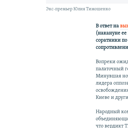
Экс-премьер Юлия Тимошенко
В ответ на
вы
(накануне ее
соратники по
сопротивлени
Вопреки ожи
палаточный г
Минувшая ноч
лидера оппоз
освобождения
Киеве и други
Народный ком
объединяющий
что вердикт 