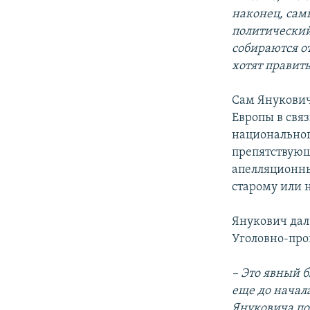
наконец, сам
политический:
собираются о
хотят править
Сам Янукович
Европы в свя
национального
препятствующ
апелляционный
старому или 
Янукович дал
Уголовно-про
– Это явный б
еще до начал
Януковича по