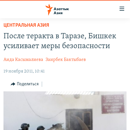
Доступность
ссылок
Вернуться
ЦЕНТРАЛЬНАЯ АЗИЯ
к
ЦЕНТРАЛЬНАЯ АЗИЯ
После теракта в Таразе, Бишкек
основному
НОВОСТИ
КАЗАХСТАН
содержанию
усиливает меры безопасности
ВОЙНА В УКРАИНЕ
Вернутся
КЫРГЫЗСТАН
к
Аида Касымалиева
Заирбек Бактыбаев
НА ДРУГИХ ЯЗЫКАХ
УЗБЕКИСТАН
главной
19 ноября 2011, 10:41
ТАДЖИКИСТАН
ҚАЗАҚША
навигации
ПОДПИШИТЕСЬ НА НАС В СОЦСЕТЯХ
Вернутся
КЫРГЫЗЧА
Поделиться
к
ЎЗБЕКЧА
поиску
ТОҶИКӢ
Все сайты РСЕ/РС
TÜRKMENÇE