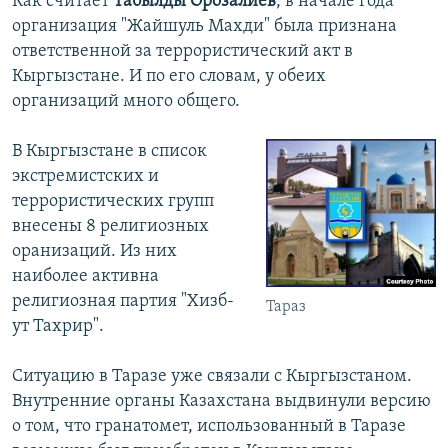
Как считает
Табылды Орозалиев
, в начале года
организация "Жайшуль Махди" была признана
ответственной за террористический акт в
Кыргызстане. И по его словам, у обеих
организаций много общего.
В Кыргызстане в список
экстремистских и
террористических групп
внесены 8 религиозных
оранизаций. Из них
наиболее активна
религиозная партия "Хизб-
Тараз
ут Тахрир".
Ситуацию в Таразе уже связали с Кыргызстаном.
Внутренние органы Казахстана выдвинули версию
о том, что гранатомет, использованный в Таразе