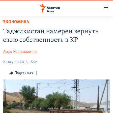
Доступность
ссылок
Вернуться
ЭКОНОМИКА
к
ЦЕНТРАЛЬНАЯ АЗИЯ
Таджикистан намерен вернуть
основному
НОВОСТИ
КАЗАХСТАН
содержанию
свою собственность в КР
ВОЙНА В УКРАИНЕ
Вернутся
КЫРГЫЗСТАН
к
Аида Касымалиева
НА ДРУГИХ ЯЗЫКАХ
УЗБЕКИСТАН
главной
2 августа 2013, 15:24
ТАДЖИКИСТАН
ҚАЗАҚША
навигации
ПОДПИШИТЕСЬ НА НАС В СОЦСЕТЯХ
Вернутся
КЫРГЫЗЧА
Поделиться
к
ЎЗБЕКЧА
поиску
ТОҶИКӢ
Все сайты РСЕ/РС
TÜRKMENÇE