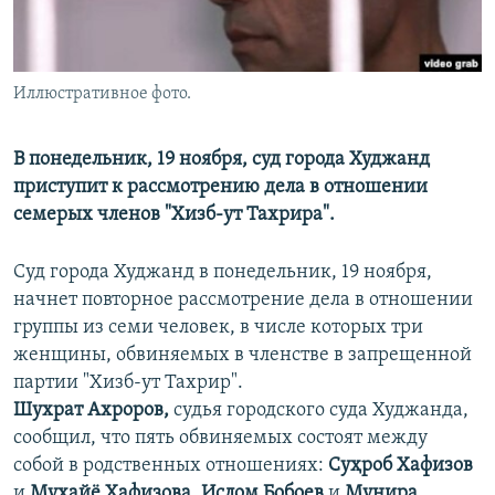
Иллюстративное фото.
В понедельник, 19 ноября, суд города Худжанд
приступит к рассмотрению дела в отношении
семерых членов "Хизб-ут Тахрира".
Суд города Худжанд в понедельник, 19 ноября,
начнет повторное рассмотрение дела в отношении
группы из семи человек, в числе которых три
женщины, обвиняемых в членстве в запрещенной
партии "Хизб-ут Тахрир".
Шухрат Ахроров,
судья городского суда Худжанда,
сообщил, что пять обвиняемых состоят между
собой в родственных отношениях:
Суҳроб Хафизов
и
Мухайё Хафизова
,
Ислом Бобоев
и
Мунира