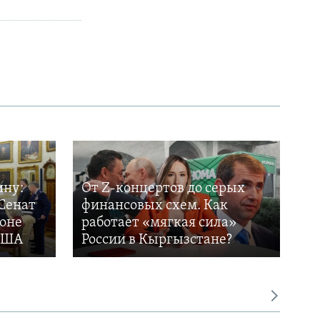
ину:
От Z-концертов до серых
Сенат
финансовых схем. Как
фоне
работает «мягкая сила»
 США
России в Кыргызстане?