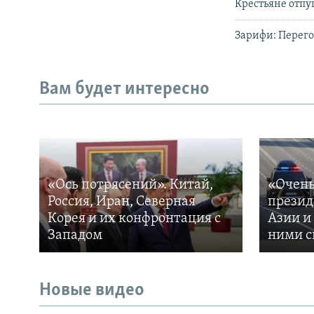
Крестьяне отпу
Зарифи: Перего
Вам будет интересно
«Ось потрясений». Китай,
«Очень
Россия, Иран, Северная
презид
Корея и их конфронтация с
Азии и
Западом
ними с
Новые видео