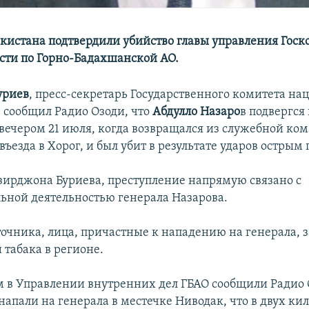
кистана подтвердили убийство главы управления Госк
сти по Горно-Бадахшанской АО.
уриев
, пресс-секретарь Государственного комитета н
, сообщил Радио Озоди, что
Абдулло Назаро
в подвергс
вечером 21 июля, когда возвращался из служебной ко
езда в Хорог, и был убит в результате ударов острым
зирджона Буриева, преступление напрямую связано с
ьной деятельностью генерала
Назарова.
точника, лица, причастные к нападению на генерала,
 табака в регионе.
 в Управлении внутренних дел ГБАО сообщили Радио 
апали на генерала в местечке Ниводак, что в двух ки