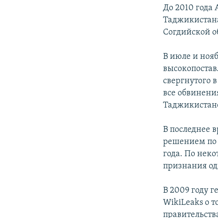
До 2010 года
Таджикистана
Согдийской о
В июле и нояб
высокопостав
свергнутого 
все обвинения
Таджикистан
В последнее в
решением по 
года. По нек
признания од
В 2009 году 
WikiLeaks о 
правительств