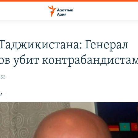
Таджикистана: Генерал
ов убит контрабандиста
:53
ся