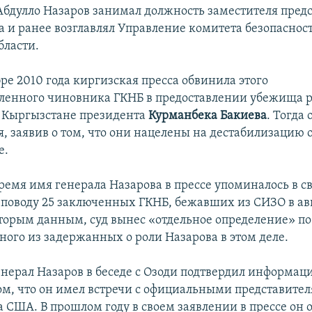
 Абдулло Назаров занимал должность заместителя пред
 и ранее возглавлял Управление комитета безопаснос
бласти.
ре 2010 года киргизская пресса обвинила этого
ленного чиновника ГКНБ в предоставлении убежища
в Кыргызстане президента
Курманбека Бакиева
. Тогда
, заявив о том, что они нацелены на дестабилизацию 
е.
ремя имя генерала Назарова в прессе упоминалось в св
поводу 25 заключенных ГКНБ, бежавших из СИЗО в авг
оторым данным, суд вынес «отдельное определение» по
ного из задержанных о роли Назарова в этом деле.
генерал Назаров в беседе с Озоди подтвердил информац
том, что он имел встречи с официальными представите
а США. В прошлом году в своем заявлении в прессе он 