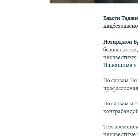
Власти Таджи
нацбезопасно
Нозирджон Б
безопасности
неизвестных 
Ишкашима у въ
По словам Но
профессионал
По словам ис
контрабандой
Тем временем
неизвестные н