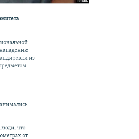
омитета
ациональной
я нападению
мандировки из
 предметом.
 занимались
Озоди, что
лометрах от