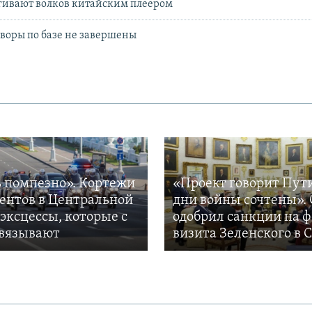
гивают волков китайским плеером
воры по базе не завершены
 помпезно». Кортежи
«Проект говорит Пут
ентов в Центральной
дни войны сочтены». 
 эксцессы, которые с
одобрил санкции на 
вязывают
визита Зеленского в