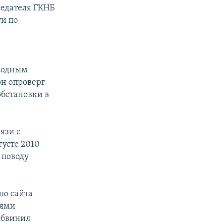
седателя ГКНБ
ти по
 родным
 он опроверг
обстановки в
язи с
усте 2010
 поводу
ию сайта
лями
обвинил