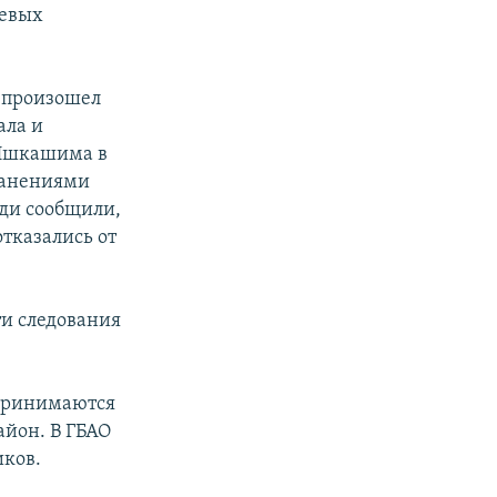
жевых
т произошел
ала и
 Ишкашима в
 ранениями
оди сообщили,
отказались от
ти следования
дпринимаются
айон. В ГБАО
иков.