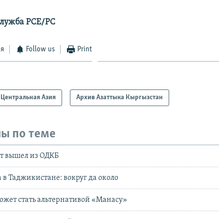
служба РСЕ/РС
ся
Follow us
Print
Центральная Азия
Архив Азаттыка Кыргызстан
ы по теме
т вышел из ОДКБ
а в Таджикистане: вокруг да около
ожет стать альтернативой «Манасу»