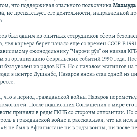
 том, что поддерживая опального полковника
Махмуда
ва
, не препятствует его деятельности, направленной п
а.
ров был одним из опытных сотрудников сферы безопас
 чья карьера берет начало еще со времен СССР. В 1991 
ависимому еженедельнику "Чароғи рӯз" он назвал КГБ
м за организацию февральских событий 1990 года. Пос
н был уволен из рядов КГБ. Но с началом митингов на
оди в центре Душанбе,
Назаров вновь стал одной из 
рессе.
, что в период гражданской войны Назаров переметну
помогал ей. После подписания Соглашения о мире его н
воты приняли в ряды ГКНБ со стороны оппозиции. Но с
роль в гражданской войне и рассказывал, что на нем 
«Я не был в Афганистане ни в годы войны, ни после не