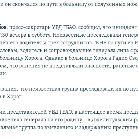
, и он скончался по пути в больницу от полученных но
бов
, пресс-секретарь УВД ГБАО, сообщил, что инциден
:30 вечера в субботу. Неизвестные преследовали генер
их его водителя и трех сотрудников ГКНБ по пути из
о словам, водитель и сопровождавшие генерала лица с
 больницу Хорога. Однако в больнице Хорога Радио Оз
 тем, что ранения не представляли опасности, раненые 
ии.
азания, что неизвестная группа преследовали их по пу
в Хорог.
и представителей УВД ГБАО, в настоящее время пре
авке тела генерала на его родину – в Джиликульский р
иальная группа по выявлению и задержанию преступн