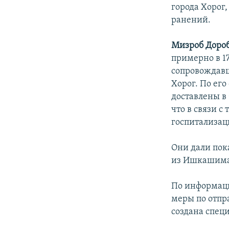
города Хорог
ранений.
Мизроб Доро
примерно в 17
сопровождавш
Хорог. По ег
доставлены в
что в связи с
госпитализац
Они дали пок
из Ишкашима 
По информаци
меры по отпр
создана спец