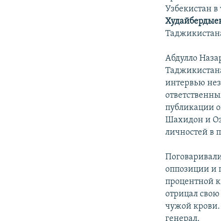
Узбекистан в
Худайбердые
Таджикистан
Абдулло Наза
Таджикистана,
интервью нез
ответственны
публикации о
Шахидон и Оз
личностей в п
Поговаривали
оппозиции и 
процентной к
отрицал свою 
чужой крови. 
генерал.