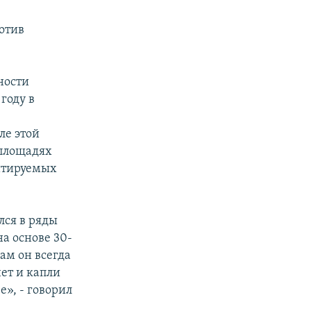
ротив
ности
году в
ле этой
 площадях
цитируемых
лся в ряды
а основе 30-
ам он всегда
нет и капли
е», - говорил