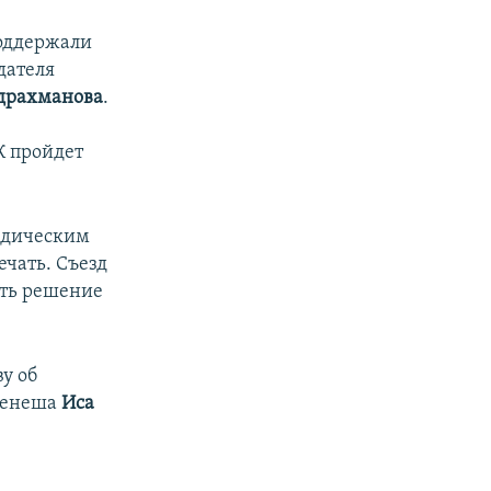
поддержали
дателя
драхманова
.
К пройдет
ридическим
чать. Съезд
ать решение
у об
 Кенеша
Иса