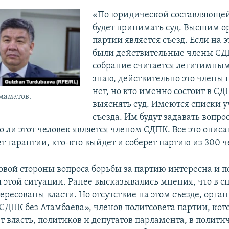
«По юридической составляюще
будет принимать суд. Высшим о
партии является съезд. Если на 
были действительные члены СДП
собрание считается легитимным.
знаю, действительно это члены 
нет, но кто именно состоит в СД
маматов.
выяснять суд. Имеются списки 
съезда. Им будут задавать вопро
 ли этот человек является членом СДПК. Все это описа
т гарантии, кто-кто выйдет и соберет партию из 300 ч
вой стороны вопроса борьбы за партию интересна и п
 этой ситуации. Ранее высказывались мнения, что в сп
ересованы власти. Но отсутствие на этом съезде, орг
ДПК без Атамбаева», членов политсовета партии, кот
 власть, политиков и депутатов парламента, в полити