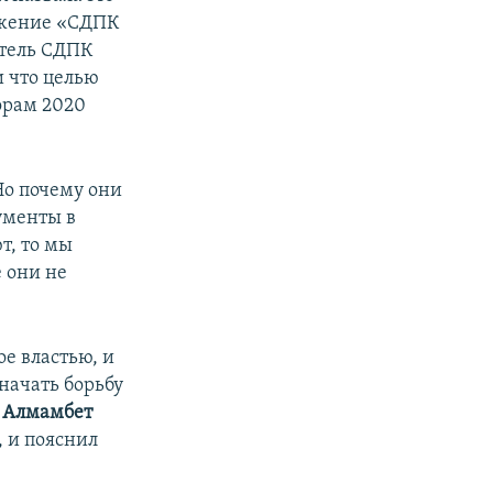
вижение «СДПК
итель СДПК
и что целью
орам 2020
Но почему они
кументы в
т, то мы
е они не
е властью, и
начать борьбу
т
Алмамбет
, и пояснил