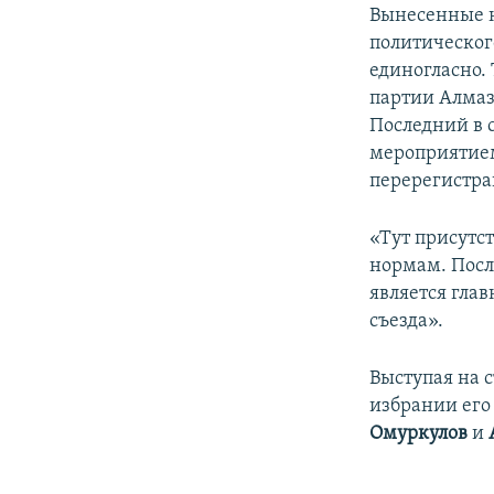
Вынесенные н
политическог
единогласно. 
партии Алмаз
Последний в 
мероприятием
перерегистр
«Тут присутс
нормам. Посл
является гла
съезда».
Выступая на 
избрании его
Омуркулов
и