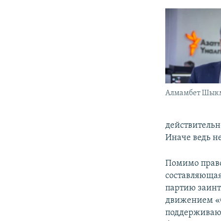
Алмамбет Шык
действительно
Иначе ведь не
Помимо право
составляющая
партию заинт
движением «С
поддерживают