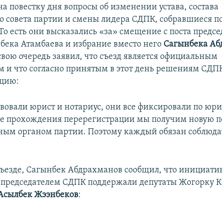
а повестку дня вопросы об изменении устава, состава
о совета партии и смены лидера СДПК, собравшиеся 
То есть они высказались «за» смещение с поста предсе
бека Атамбаева и избрание вместо него
Сагынбека Аб
свою очередь заявил, что съезд является официальным
 и что согласно принятым в этот день решениям СДП
ацию:
твовали юрист и нотариус, они все фиксировали по ю
е прохождения перерегистрации мы получим новую пе
вным органом партии. Поэтому каждый обязан соблюд
съезде, Сагынбек Абдрахманов сообщил, что инициатив
 председателем СДПК поддержали депутаты Жогорку
Асылбек Жээнбеков
: