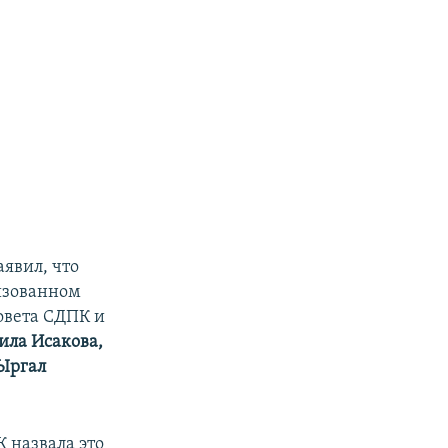
явил, что
низованном
овета СДПК и
ила Исакова,
Ыргал
 назвала это