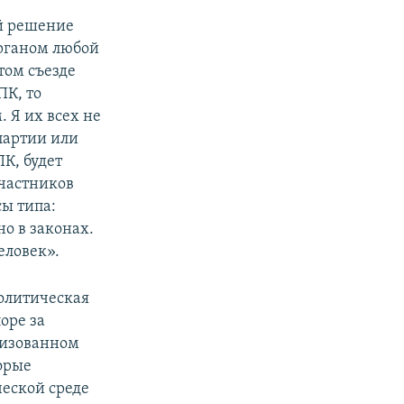
й решение
рганом любой
этом съезде
К, то
 Я их всех не
партии или
ПК, будет
участников
сы типа:
но в законах.
еловек».
олитическая
оре за
анизованном
орые
ческой среде