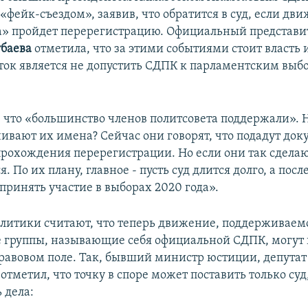
«фейк-съездом», заявив, что обратится в суд, если д
а» пройдет перерегистрацию. Официальный представ
баева
отметила, что за этими событиями стоит власть 
ок является не допустить СДПК к парламентским выб
, что «большинство членов политсовета поддержали». 
чивают их имена? Сейчас они говорят, что подадут до
рохождения перерегистрации. Но если они так сделаю
я. По их плану, главное - пусть суд длится долго, а посл
принять участие в выборах 2020 года».
литики считают, что теперь движение, поддерживаемо
 группы, называющие себя официальной СДПК, могут 
правовом поле. Так, бывший министр юстиции, депута
отметил, что точку в споре может поставить только суд
 дела: