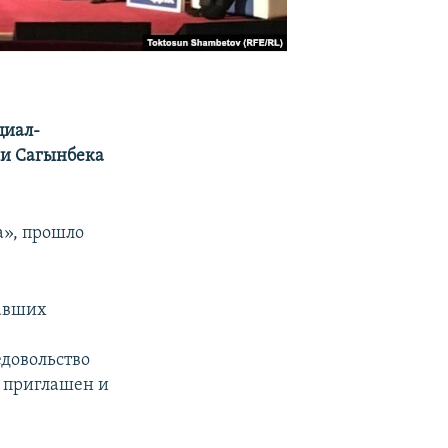
циал-
ии Сагынбека
а», прошло
павших
довольство
л приглашен и