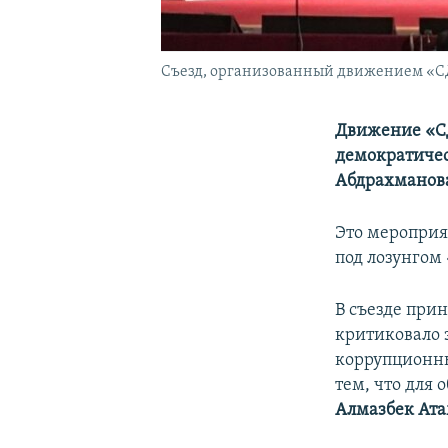
Съезд, организованный движением «СДПК
Движение «СД
демократичес
Абдрахманов
Это мероприя
под лозунгом
В съезде при
критиковало 
коррупционны
тем, что для
Алмазбек Ат