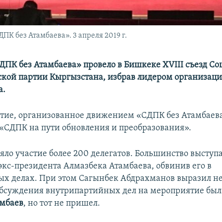
 без Атамбаева». 3 апреля 2019 г.
ПК без Атамбаева» провело в Бишкеке XVIII съезд Со
кой партии Кыргызстана, избрав лидером организац
а.
тие, организованное движением «СДПК без Атамбаев
 «СДПК на пути обновления и преобразования».
няло участие более 200 делегатов. Большинство высту
экс-президента Алмазбека Атамбаева, обвинив его в
х делах. При этом Сагынбек Абдрахманов выразил не
 обсуждения внутрипартийных дел на мероприятие бы
амбаев
, но тот не пришел.