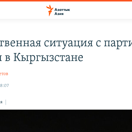
твенная ситуация с парт
и в Кыргызстане
етов
08:07
ся