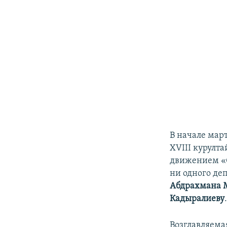
В начале мар
XVIII курулт
движением «С
ни одного де
Абдрахмана 
Кадыралиеву
Возглавляема