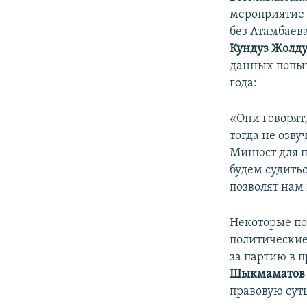
мероприятие 
без Атамбаев
Кундуз Жолду
данных попыт
года:
«Они говорят
тогда не озву
Минюст для п
будем судитьс
позволят нам 
Некоторые по
политические
за партию в 
Шыкмаматов
правовую суть