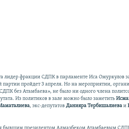
та лидер фракции СДПК в парламенте Иса Омуркулов за
ай партии пройдет 3 апреля. Но на мероприятии, орга
ДПК без Атамбаева», не было ни одного члена политс
путата. Из политиков в зале можно было заметить
Исма
Маматалиева
, экс-депутатов
Данияра Тербишалиева
и
.
я бывшим президентом Алмазбеком Атамбаевым СДПК