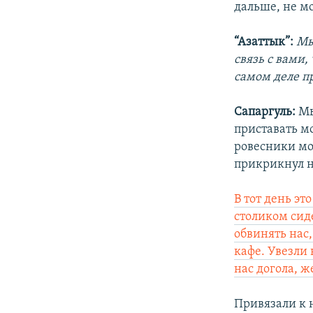
дальше, не мо
“Азаттык”:
Мы
связь с вами,
самом деле пр
Сапаргуль:
Мы
приставать мо
ровесники мое
прикрикнул на
В тот день эт
столиком сид
обвинять нас
кафе. Увезли 
нас догола, 
Привязали к 