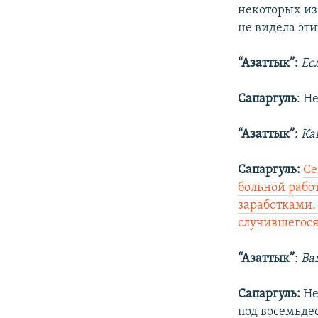
некоторых из
не видела эти
“Азаттык”:
Ес
Сапаргуль
: Н
“Азаттык”
:
Ка
Сапаргуль:
Се
больной рабо
заработками. 
случившегося
“Азаттык”
:
Ва
Сапаргуль:
Не
под восемьдес