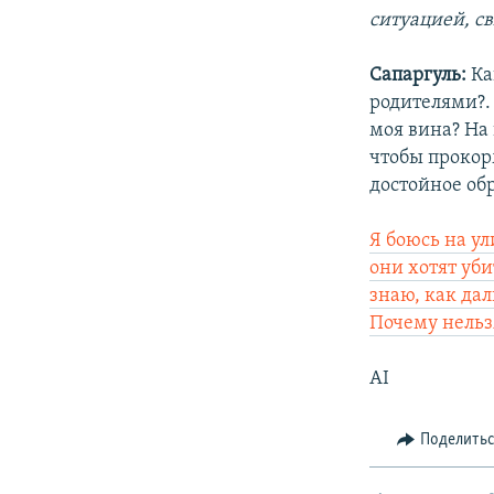
ситуацией, с
Сапаргуль:
Ка
родителями?. 
моя вина? На 
чтобы прокор
достойное об
Я боюсь на ул
они хотят уби
знаю, как дал
Почему нельз
AI
Поделить