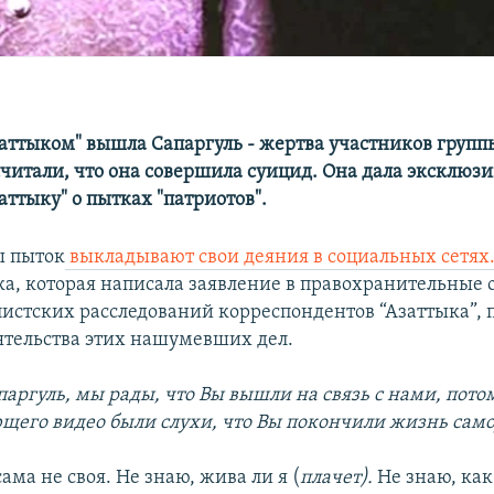
заттыком" вышла Сапаргуль - жертва участников групп
считали, что она совершила суицид. Она дала эксклюз
ттыку" о пытках "патриотов".
ы пыток
выкладывают свои деяния в социальных сетях
ка, которая написала заявление в правохранительные 
истских расследований корреспондентов “Азаттыка”,
оятельства этих нашумевших дел.
паргуль, мы рады, что Вы вышли на связь с нами, потом
щего видео были слухи, что Вы покончили жизнь само
ама не своя. Не знаю, жива ли я (
плачет).
Не знаю, как