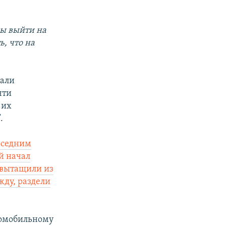
ны выйти на
ь, что на
чали
чти
 их
.
соседним
й начал
й вытащили из
жду, раздели
томобильному