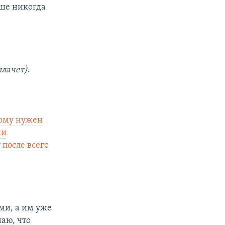
ьше никогда
плачет)
.
Кому нужен
ми
 после всего
ми, а им уже
наю, что