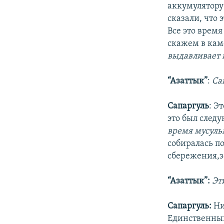
аккумулятору
сказали, что
Все это время
скажем в каме
выдавливает и
“Азаттык”
:
Са
Сапаргуль
: Э
это был след
время мусульм
собиралась по
сбережения,з
“Азаттык”:
Эт
Сапаргуль:
Ни
Единственный