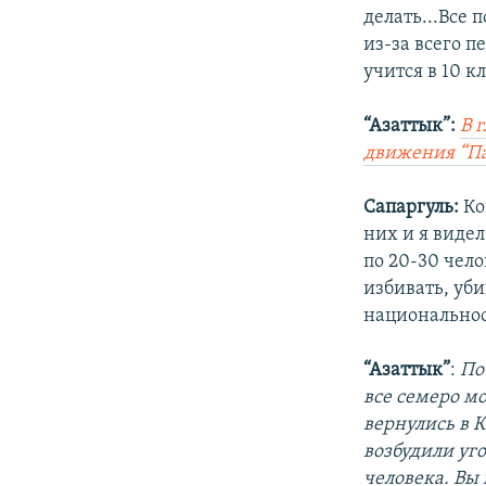
делать...Все 
из-за всего п
учится в 10 к
“Азаттык”:
В 
движения “Па
Сапаргуль:
Ко
них и я виде
по 20-30 чело
избивать, уб
национальност
“Азаттык”
:
По 
все семеро м
вернулись в К
возбудили уг
человека. Вы