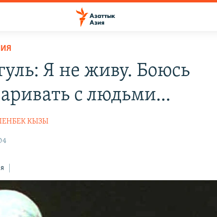
НИЯ
уль: Я не живу. Боюсь
аривать с людьми...
ШЕНБЕК КЫЗЫ
04
ся