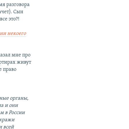
емя разговора
ачет). Сын
все это?!
ени некоего
казал мне про
артирах живут
е право
ные органы,
на и они
ам в России
 кражи
и всей