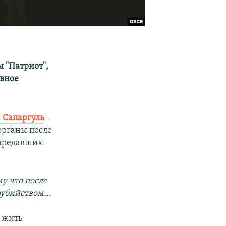
ы "Патриот",
ивное
.
Сапаргуль
-
органы после
 предавших
у что после
убийством...
 жить