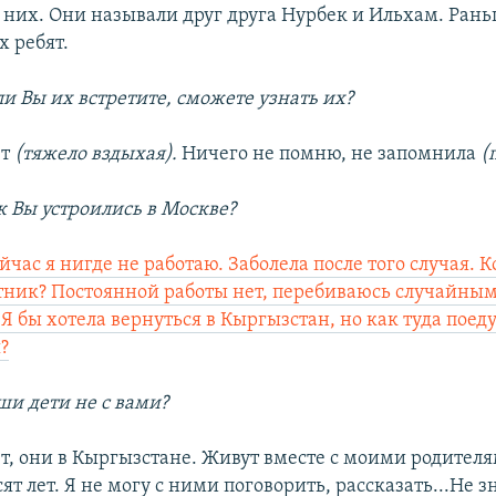
 них. Они называли друг друга Нурбек и Ильхам. Ран
х ребят.
ли Вы их встретите, сможете узнать их?
ет
(тяжело вздыхая).
Ничего не помню, не запомнила
(
к Вы устроились в Москве?
йчас я нигде не работаю. Заболела после того случая. 
тник? Постоянной работы нет, перебиваюсь случайны
Я бы хотела вернуться в Кыргызстан, но как туда поеду
?
ши дети не с вами?
т, они в Кыргызстане. Живут вместе с моими родителя
ят лет. Я не могу с ними поговорить, рассказать...Не з