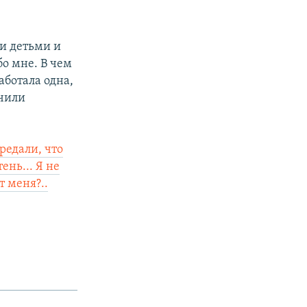
ми детьми и
бо мне. В чем
аботала одна,
учили
редали, что
ень... Я не
т меня?..