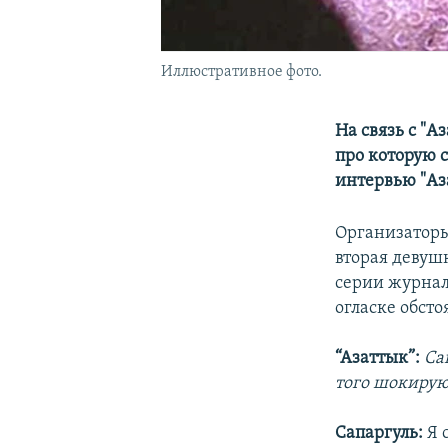
Иллюстративное фото.
На связь с "А
про которую 
интервью "Аза
Организатор
вторая девуш
серии журнал
огласке обст
“Азаттык”:
Са
того шокирую
Сапаргуль:
Я с