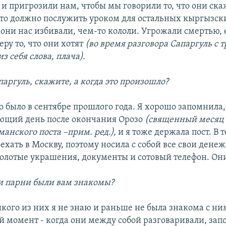
 и пригрозили нам, чтобы мы говорили то, что они ска
 это должно послужить уроком для остальных кыргызск
 они нас избивали, чем-то кололи. Угрожали смертью, 
ру то, что они хотят
(во время разговора Сапаргуль с 
з себя слова, плача).
паргуль, скажите, а когда это произошло?
то было в сентябре прошлого года. Я хорошо запомнила,
ующий день после окончания Орозо
(священный месяц 
анского поста –прим. ред.),
и я тоже держала пост. В т
ехать в Москву, поэтому носила с собой все свои дене
олотые украшения, документы и сотовый телефон. Они
и парни были вам знакомы?
кого из них я не знаю и раньше не была знакома с ни
 момент - когда они между собой разговаривали, за