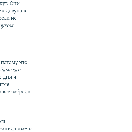
жут. Они
их девушек.
если не
трудом
 потому что
Рамадан -
е дни я
жные
 все забрали.
ми.
помнила имена