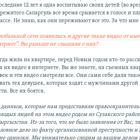
последние 12 лет я одна воспитываю своих детей (во вр
ережитого Сапаргуль все время срывается в голосе и пл
лассе. Не знаю, как они переживают все это. За что мне 
глобальной сети появились и другие такие видео от им
триот”. Вы раньше не слышали о них?
гда жила на квартире, перед Новым годом кто-то расс
ла их видео в интернете. Вы же знаете, на съемных кв
век и эти видео смотрели все. Они сами себе дали тако
ивать тех девушек, которые ходят с мужчинами другой
и. Все их боятся.
данным, которые нам предоставили правоохранитель
олодых людей на этом видео родом из Сузакского райо
ыргызстан. Из-за того, что не было заявления от Вас, т
оловное дело по факту организованной преступности и
 не одиноки. Мы внимательно следим за вашим делом 