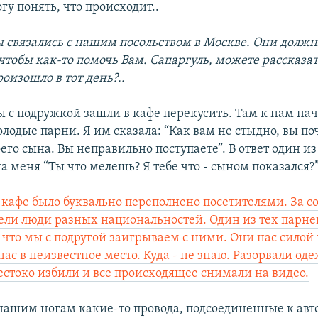
гу понять, что происходит..
 связались с нашим посольством в Москве. Они долж
 чтобы как-то помочь Вам. Сапаргуль, можете рассказат
оизошло в тот день?..
 с подружкой зашли в кафе перекусить. Там к нам на
лодые парни. Я им сказала: “Как вам не стыдно, вы по
го сына. Вы неправильно поступаете”. В ответ один из
 меня “Ты что мелешь? Я тебе что - сыном показался?”
о кафе было буквально переполнено посетителями. За 
ели люди разных национальностей. Один из тех парне
, что мы с подругой заигрываем с ними. Они нас сило
нас в неизвестное место. Куда - не знаю. Разорвали оде
жестоко избили и все происходящее снимали на видео.
нашим ногам какие-то провода, подсоединенные к ав