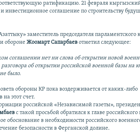
оответствующую ратификацию. 21 февраля кыргызски
 и инвестиционное соглашение по строительству буду
Азаттыку» заместитель председателя парламентского 
 и обороне
Жоомарт Сапарбаев
отметил следующее:
ском соглашении нет ни слова об открытии новой военн
 разговора об открытии российской военной базы на ю
не было.
Совета обороны КР пока воздерживается от каких-либо
на этот счет.
ормации российской «Независимой газеты», президен
амбаев
с такой просьбой обратился к главе российского
ное обоснование в необходимости российского военног
печение безопасности в Ферганской долине.