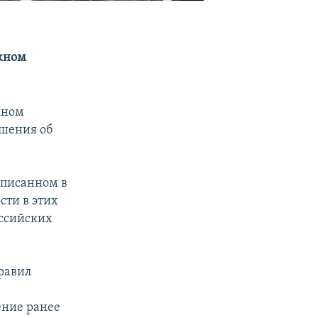
ожном
жном
ашения об
дписанном в
сти в этих
оссийских
равил
ение ранее