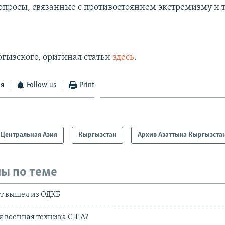
вопросы, связанные с противостоянием экстремизму и 
ргызского, оригинал статьи
здесь
.
ся
Follow us
Print
Центральная Азия
Кыргызстан
Архив Азаттыка Кыргызста
ы по теме
т вышел из ОДКБ
я военная техника США?