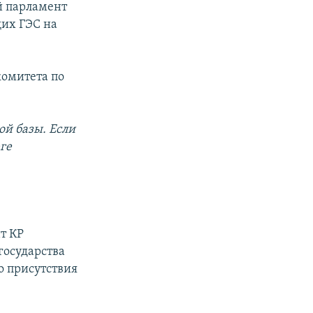
й парламент
щих ГЭС на
комитета по
ой базы. Если
ге
т КР
 государства
о присутствия