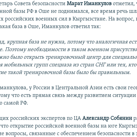
тарь Совета безопасности
Марат Иманкулов
отметил, 
нной базы РФ в Оше не поднимался, все время речь шла
 российских военных сил в Кыргызстане. На вопрос, 
акая база в Оше, Иманкулов ответил так:
яд, крупная база не нужна, потому что аналогичная ест
. Поэтому необходимости в таком военном присутстви
жно было открыть тренировочный центр для специаль
 мобильных групп спецназа из стран СНГ или тех, кто
ие такой тренировочной базы было бы правильным.
анкулова, у России в Центральной Азии есть свои ге
тому что есть прямая связь между развитием ситуации 
ю самой РФ.
щих российских экспертов по ЦА
Александр Собянин
р
 что открытие российской военной базы на юге Кыргы
е вопросы, связанные с обеспечением безопасности в 