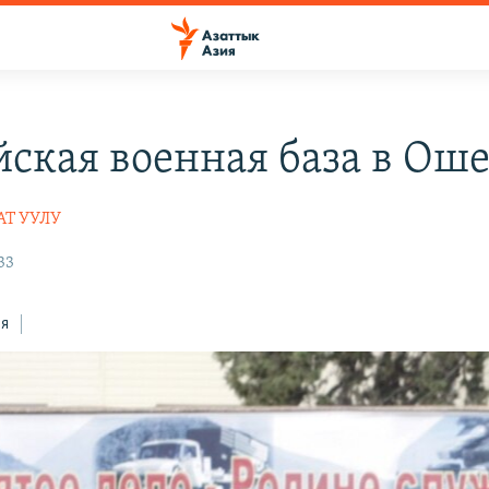
йская военная база в Оше
АТ УУЛУ
33
ся