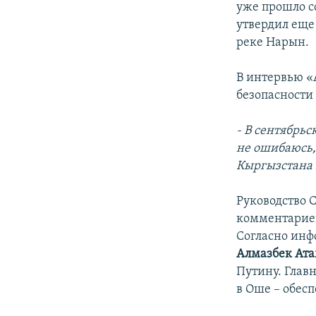
уже прошло с
утвердил еще
реке Нарын.
В интервью «
безопасности
- В сентябрь
не ошибаюсь,
Кыргызстана 
Руководство 
комментариев 
Согласно инф
Алмазбек Ат
Путину. Глав
в Оше – обес