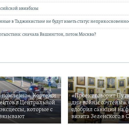
ссийской авиабазы
нные в Таджикистане не будут иметь статус неприкосновенно
гызстана: сначала Вашингтон, потом Москва?
 помпезно». Кортежи
«Проект говорит Пут
ентов в Центральной
дни войны сочтены». 
 эксцессы, которые с
одобрил санкции на 
вязывают
визита Зеленского в