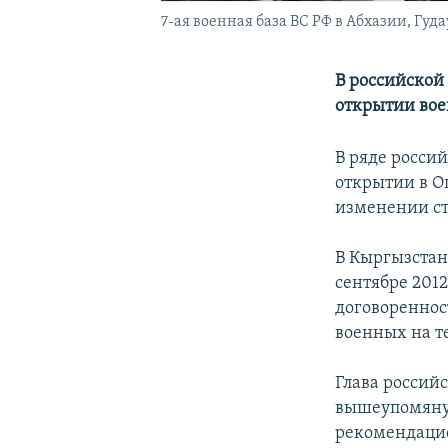
7-ая военная база ВС РФ в Абхазии, Гудау
В российской
открытии вое
В ряде росси
открытии в О
изменении ст
В Кыргызстан
сентябре 2012
договореннос
военных на т
Глава россий
вышеупомяну
рекомендацие