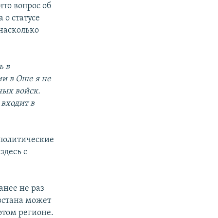
что вопрос об
 о статусе
насколько
ь в
и в Оше я не
ных войск.
 входит в
ополитические
здесь с
анее не раз
зстана может
этом регионе.