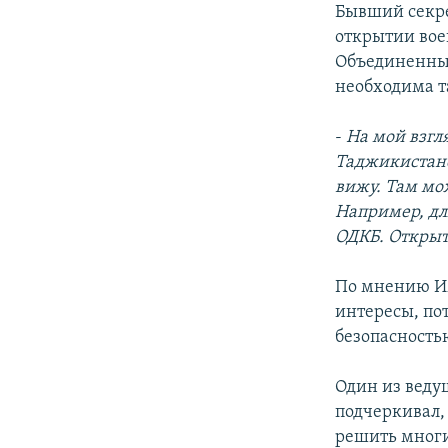
Бывший секре
открытии вое
Объединенных
необходима т
-
На мой взгл
Таджикистане
вижу. Там мо
Например, для
ОДКБ. Открыт
По мнению Им
интересы, по
безопасность
Один из веду
подчеркивал,
решить многи