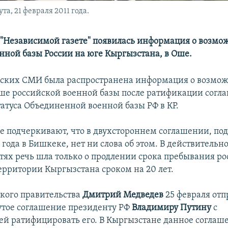
та, 21 февраля 2011 года.
 "Независимой газете" появилась информация о возм
нной базы России на юге Кыргызстана, в Оше.
йских СМИ была распространена информация о возмо
ше российской военной базы после ратификации согл
атуса Объединенной военной базы РФ в КР.
е подчеркивают, что в двухстороннем соглашении, по
 года в Бишкеке, нет ни слова об этом. В действительно
тях речь шла только о продлении срока пребывания р
ерритории Кыргызстана сроком на 20 лет.
ского правительства
Дмитрий Медведев
25 февраля отп
тое соглашение президенту РФ
Владимиру Путину
с
й ратифицировать его. В Кыргызстане данное соглаш