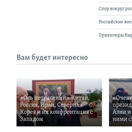
Спор вокруг ро
Российские вое
Ориентиры Кыр
Вам будет интересно
«Ось потрясений». Китай,
«Очень
Россия, Иран, Северная
презид
Корея и их конфронтация с
Азии и
Западом
ними с