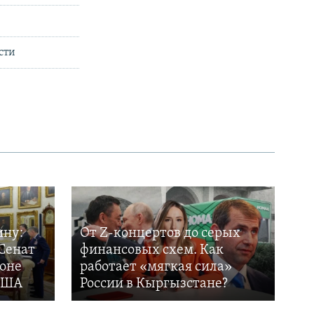
сти
ину:
От Z-концертов до серых
Сенат
финансовых схем. Как
фоне
работает «мягкая сила»
 США
России в Кыргызстане?