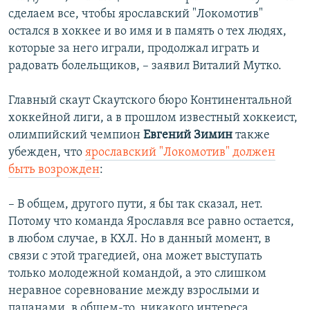
сделаем все, чтобы ярославский "Локомотив"
остался в хоккее и во имя и в память о тех людях,
которые за него играли, продолжал играть и
радовать болельщиков, – заявил Виталий Мутко.
Главный скаут Скаутского бюро Континентальной
хоккейной лиги, а в прошлом известный хоккеист,
олимпийский чемпион
Евгений Зимин
также
убежден, что
ярославский "Локомотив" должен
быть возрожден
:
– В общем, другого пути, я бы так сказал, нет.
Потому что команда Ярославля все равно остается,
в любом случае, в КХЛ. Но в данный момент, в
связи с этой трагедией, она может выступать
только молодежной командой, а это слишком
неравное соревнование между взрослыми и
пацанами, в общем-то, никакого интереса