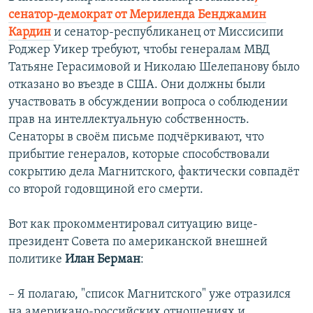
сенатор-демократ от Мериленда Бенджамин
Кардин
и сенатор-республиканец от Миссисипи
Роджер Уикер требуют, чтобы генералам МВД
Татьяне Герасимовой и Николаю Шелепанову было
отказано во въезде в США. Они должны были
участвовать в обсуждении вопроса о соблюдении
прав на интеллектуальную собственность.
Сенаторы в своём письме подчёркивают, что
прибытие генералов, которые способствовали
сокрытию дела Магнитского, фактически совпадёт
со второй годовщиной его смерти.
Вот как прокомментировал ситуацию вице-
президент Совета по американской внешней
политике
Илан Берман
:
– Я полагаю, "список Магнитского" уже отразился
на американо-российских отношениях и