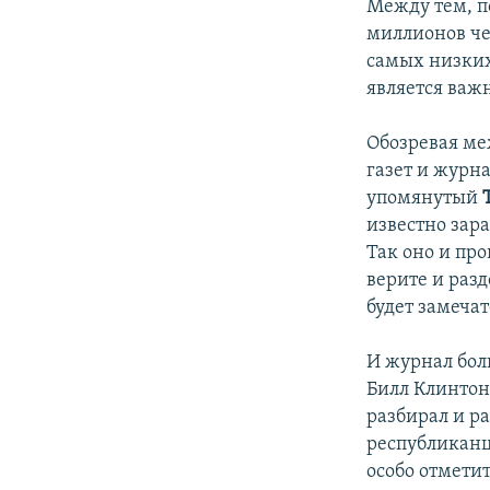
Между тем, п
миллионов че
самых низких 
является важ
Обозревая ме
газет и журн
упомянутый
известно зара
Так оно и про
верите и разд
будет замечат
И журнал бол
Билл Клинтон,
разбирал и р
республиканц
особо отметит