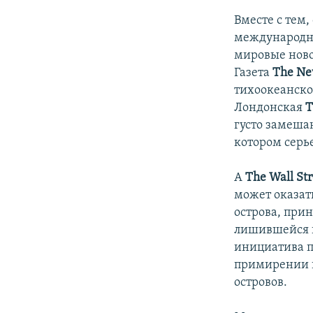
Вместе с тем
международны
мировые ново
Газета
The Ne
тихоокеанско
Лондонская
T
густо замешан
котором серь
А
The Wall Str
может оказат
острова, при
лишившейся и
инициатива п
примирении н
островов.