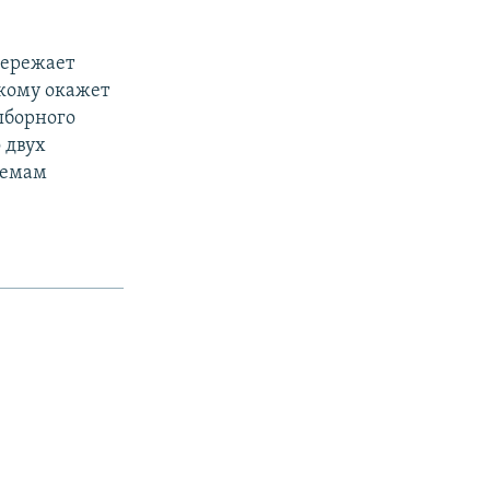
пережает
 кому окажет
ыборного
 двух
лемам