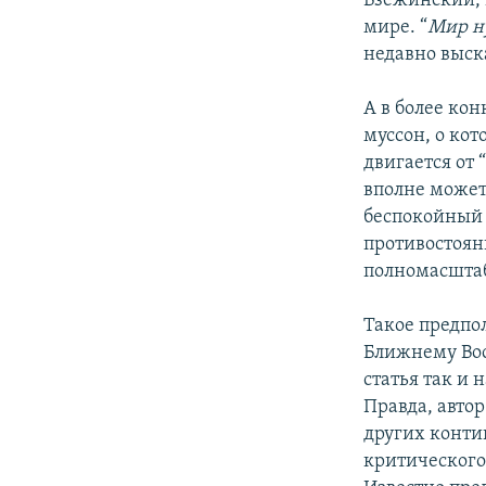
Бзежинский, н
мире. “
Мир н
недавно выск
А в более ко
муссон, о кот
двигается от 
вполне может
беспокойный 
противостоян
полномасштаб
Такое предпо
Ближнему Вос
статья так и 
Правда, автор
других конти
критического