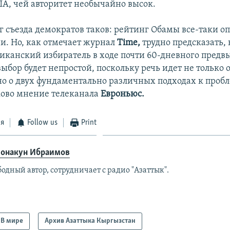
А, чей авторитет необычайно высок.
г съезда демократов таков: рейтинг Обамы все-таки о
и. Но, как отмечает журнал
Time,
трудно предсказать,
иканский избиратель в ходе почти 60-дневного предв
ыбор будет непростой, поскольку речь идет не только о
но о двух фундаментально различных подходах к проб
ово мнение телеканала
Евроньюс.
ся
Follow us
Print
онакун Ибраимов
одный автор, сотрудничает с радио "Азаттык".
В мире
Архив Азаттыка Кыргызстан