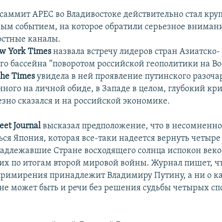
, саммит АРЕС во Владивостоке действительно стал кр
м событием, на которое обратили серьезное внимани
стные каналы.
w York Times
назвала встречу лидеров стран Азиатско-
го бассейна “поворотом российской геополитики на Во
he
Times
увидела в ней проявление путинского разоча
ного на личной обиде, в Западе в целом, глубокий кри
езно сказался и на российской экономике.
eet Journal
высказал предположение, что в несомнен
ься Япония, которая все-таки надеется вернуть четыр
надлежавшие Стране восходящего солнца испокон веко
х по итогам второй мировой войны. Журнал пишет, ч
римирения принадлежит Владимиру Путину, а ни о к
е может быть и речи без решения судьбы четырых с