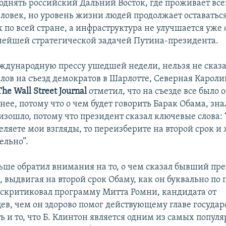
однять российский Дальний Восток, где проживает все
ловек, но уровень жизни людей продолжает оставатьс
по всей стране, а инфраструктура не улучшается уже с
нейшей стратегической задачей Путина-президента.
ждународную прессу ушедшей недели, нельзя не сказа
алов на съезд демократов в Шарлотте, Северная Кароли
The Wall Street Journal
отметил, что на съезде все было
нее, потому что о чем будет говорить Барак Обама, зна
изошло, потому что президент сказал ключевые слова:
еляете мои взгляды, то переизберите на второй срок и 
ельно”.
ьше обратил внимания на то, о чем сказал бывший п
 выдвигая на второй срок Обаму, как он буквально по
аскритиковал программу Митта Ромни, кандидата от
ев, чем он здорово помог действующему главе государс
ь и то, что Б. Клинтон является одним из самых попул