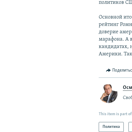
политиков СШ
Основной ито
рейтинг Ромн
доверие амер
марафона. А в
кандидатах, 
Америки. Так
Поделить
Осм
Своб
This item is part of
Политика