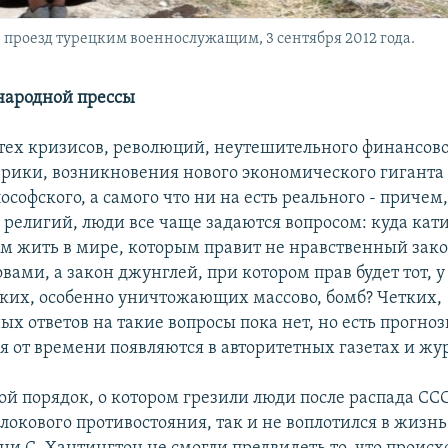
проезд турецким военнослужащим, 3 сентября 2012 года.
народной прессы
 тех кризисов, революций, неутешительного финансов
рики, возникновения нового экономического гиганта
ософского, а самого что ни на есть реального - причем,
 религий, люди все чаще задаются вопросом: куда кати
м жить в мире, которым правит не нравственный зако
овами, а закон джунглей, при котором прав будет тот, 
яких, особенно уничтожающих массово, бомб? Четких,
х ответов на такие вопросы пока нет, но есть прогно
я от времени появляются в авторитетных газетах и жу
й порядок, о котором грезили люди после распада СС
окового противостояния, так и не воплотился в жизнь.