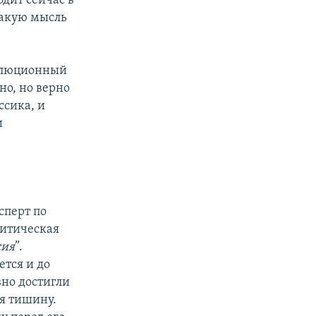
одит сейчас в
акую мысль
волюционный
но, но верно
ссика, и
и
сперт по
итическая
сия
”.
ется и до
вно достигли
я тишину.