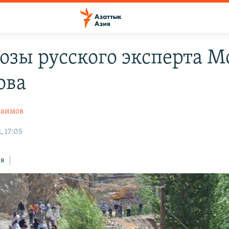
озы русского эксперта М
ова
раимов
, 17:05
ся