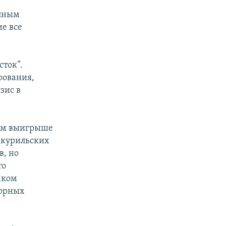
упным
е все
сток”.
рования,
зис в
ном выигрыше
е курильских
в, но
то
аком
порных