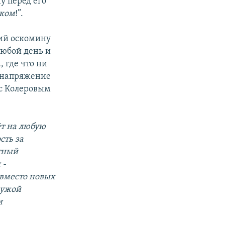
у перед его
оком
!”.
ший оскомину
любой день и
, где что ни
е напряжение
 с Колеровым
ёт на любую
сть за
ртный
 -
 вместо новых
чужой
и