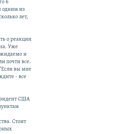
го 6
я одним из
колько лет,
ть о реакции
на. Уже
 ожидаемо и
ли почти все.
 “Если вы мне
ждите - все
резидент США
 пунктам
тва. Стоит
ярных