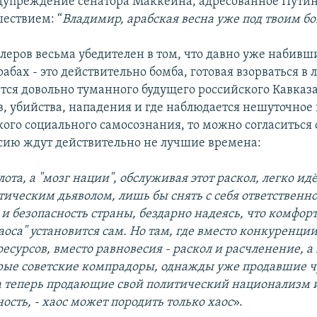
дупреждение сенатора Маккейна, адресованное Путин
ествием: “
Владимир, арабская весна уже под твоим б
олеров весьма убедителен в том, что давно уже набив
бах - это действительно бомба, готовая взорваться в 
ется довольно туманного будущего российского Кавказа
ыв, убийства, нападения и где наблюдается нешуточно
ского социального самосознания, то можно согласиться
оссию ждут действительно не лучшие времена:
лота, а "мозг нации", обслуживая этот раскол, легко ид
тическим дьяволом, лишь бы снять с себя ответственно
 и безопасность страны, бездарно надеясь, что комфо
аоса" установится сам. Но там, где вместо конкуренции
есурсов, вместо равновесия - раскол и расчленение, а
арые советские компрадоры, однажды уже продавшие 
 теперь продающие свой политический национализм 
ость, - хаос может породить только хаос
».