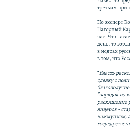
Известно пре
третьим приш
Но эксперт К
Нагорный Кара
час. Что каса
день, то взр
в недрах рус
в том, что Р
“
Власть раско
сделку с поли
благополучие
"порядок из х
расхищение р
лидеров - ст
коммунизм, а
государственн