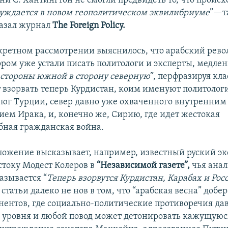
и С. Хантингтон не смогли предвидеть то, что происх
уждается в новом геополитическом эквилибриуме
”—т
азал журнал
The
Foreign
Policy
.
нкретном рассмотрении выяснилось, что арабский ре
ором уже устали писать политологи и эксперты, медлен
“
стороны южной в сторону северную
”, перфразируя кла
 взорвать теперь Курдистан, коим именуют политолог
юг Турции, север давно уже охваченного внутренним
ием Ирака, и, конечно же, Сирию, где идет жестокая
ная гражданская война.
ложение высказывает, например, известный руский эк
току Модест Колеров в
“Независимой газете”,
чья анал
называется “
Теперь взорвутся Курдистан, Карабах и Рос
 статьи далеко не нов в том, что “арабская весна” добер
нентов, где социально-политические противоречия да
 уровня и любой повод может детонировать кажущуюс