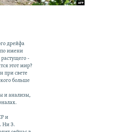
ого дрейфа
 по имени
 растущего -
тся этот мир?
н при свете
у кого больше
зы и анализы,
рналах.
СР и
 Ни З.