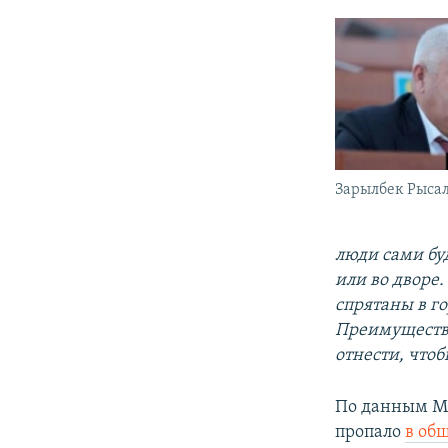
Зарылбек Рысал
люди сами буд
или во дворе.
спрятаны в го
Преимуществе
отнести, чтоб
По данным МВ
пропало
в об