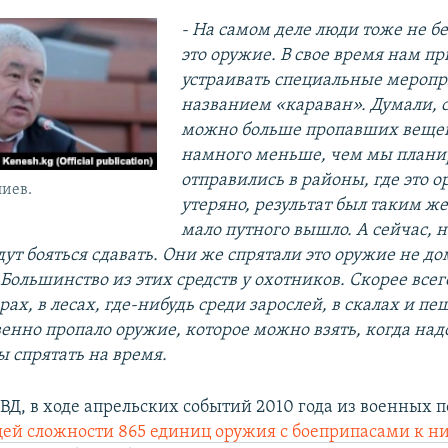
- На самом деле люди тоже не бе
это оружие. В свое время нам п
устраивать специальные меропр
названием «караван». Думали, с
можно больше пропавших вещей
намного меньше, чем мы планир
отправились в районы, где это 
иев.
утеряно, результат был таким же.
мало путного вышло. А сейчас, н
ут бояться сдавать. Они же спрятали это оружие не до
 Большинство из этих средств у охотников. Скорее всег
рах, в лесах, где-нибудь среди зарослей, в скалах и пе
нно пропало оружие, которое можно взять, когда надо
ы спрятать на время.
Д, в ходе апрельских событий 2010 года из военных 
щей сложности 865 единиц оружия с боеприпасами к н