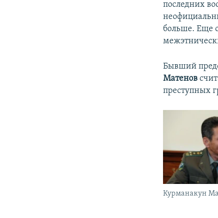
последних во
неофициальны
больше. Еще 
межэтнически
Бывший предс
Матенов
счит
преступных г
Курманакун Ма