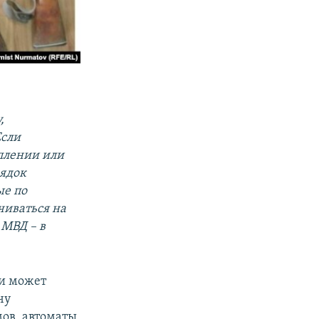
,
Если
уплении или
рядок
ые по
чиваться на
МВД – в
 и может
чу
мов, автоматы