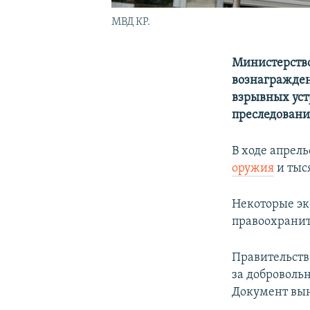
МВД КР.
Министерство
вознагражден
взрывных уст
преследовани
В ходе апрел
оружия
и тыс
Некоторые эк
правоохранит
Правительств
за доброволь
Документ вын