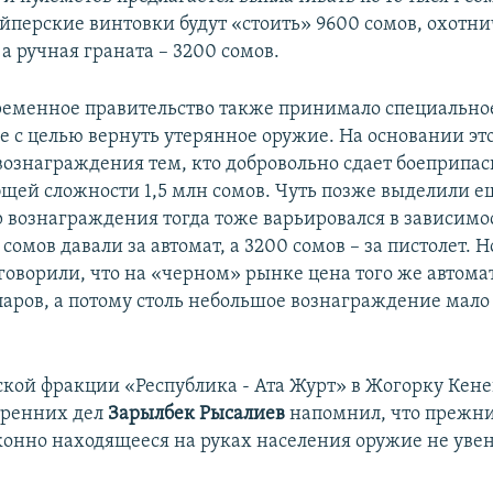
айперские винтовки будут «стоить» 9600 сомов, охотн
 а ручная граната – 3200 сомов.
Временное правительство также принимало специально
е с целью вернуть утерянное оружие. На основании эт
вознаграждения тем, кто добровольно сдает боеприпа
бщей сложности 1,5 млн сомов. Чуть позже выделили е
р вознаграждения тогда тоже варьировался в зависимо
сомов давали за автомат, а 3200 сомов – за пистолет. Н
говорили, что на «черном» рынке цена того же автома
ларов, а потому столь небольшое вознаграждение мало
ской фракции «Республика - Ата Журт» в Жогорку Ке
тренних дел
Зарылбек Рысалиев
напомнил, что прежн
конно находящееся на руках населения оружие не уве