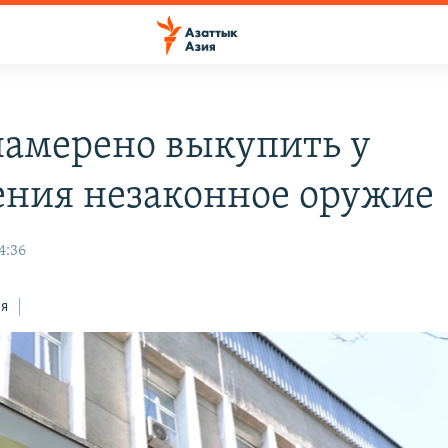
амерено выкупить у
ения незаконное оружие
4:36
ся