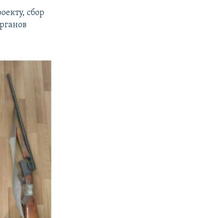
роекту, сбор
органов