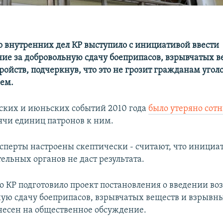
 внутренних дел КР выступило с инициативой ввести
ие за добровольную сдачу боеприпасов, взрывчатых в
ройств, подчеркнув, что это не грозит гражданам уго
ем.
ьских и июньских событий 2010 года
было утеряно сот
ячи единиц патронов к ним.
сперты настроены скептически - считают, что инициа
ельных органов не даст результата.
о КР подготовило проект постановления о введении в
ную сдачу боеприпасов, взрывчатых веществ и взрывны
есен на общественное обсуждение.