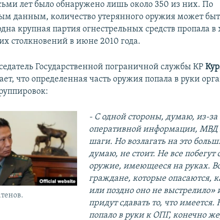
сьми лет было обнаружено лишь около 350 из них. По
м данным, количество утерянного оружия может быт
одна крупная партия огнестрельных средств пропала в 
х столкновений в июне 2010 года.
едатель Государственной пограничной службы КР
Ку
ает, что определенная часть оружия попала в руки ор
руппировок:
- С одной стороны, думаю, из-за
оперативной информации, МВД 
шаги. Но возлагать на это боль
думаю, не стоит. Не все побегут 
оружие, имеющееся на руках. В
граждане, которые опасаются, к
или поздно оно не выстрелило» 
тенов.
придут сдавать то, что имеется. Н
попало в руки к ОПГ, конечно ж