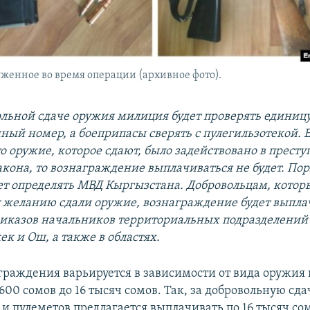
женное во время операции (архивное фото).
ольной сдаче оружия милиция будет проверять единицу
ный номер, а боеприпасы сверять с пулегильзотекой. 
о оружие, которое сдают, было задействовано в прест
кона, то вознаграждение выплачиваться не будет. По
ет определять МВД Кыргызстана. Добровольцам, котор
 желанию сдали оружие, вознаграждение будет выпла
иказов начальников территориальных подразделений 
к и Ош, а также в областях.
граждения варьируется в зависимости от вида оружия
1600 сомов до 16 тысяч сомов. Так, за добровольную сда
 и пулеметов предлагается выплачивать по 16 тысяч со