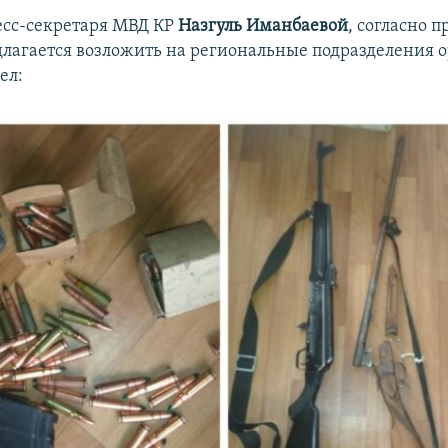
есс-секретаря МВД КР
Назгуль Иманбаевой
, согласно п
длагается возложить на региональные подразделения 
ел: