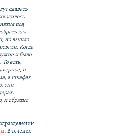
гут сдавать
риходилось
иятия под
обрать как
, но вышло
овали. Когда
оружие и было
 То есть,
аверное, и
ма, в шкафах
о, они
щерах.
, и обратно
подразделений
им
. В течение