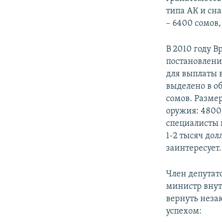
типа АК и сн
– 6400 сомов,
В 2010 году 
постановлени
для выплаты 
выделено в о
сомов. Разме
оружия: 4800 
специалисты 
1-2 тысяч дол
заинтересует.
Член депутат
министр вну
вернуть неза
успехом: