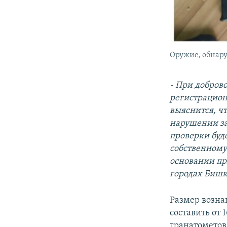
Оружие, обнару
- При добров
регистрацион
выяснится, чт
нарушении за
проверки буд
собственному
основании пр
городах Бишке
Размер возна
составить от 
гранатометов