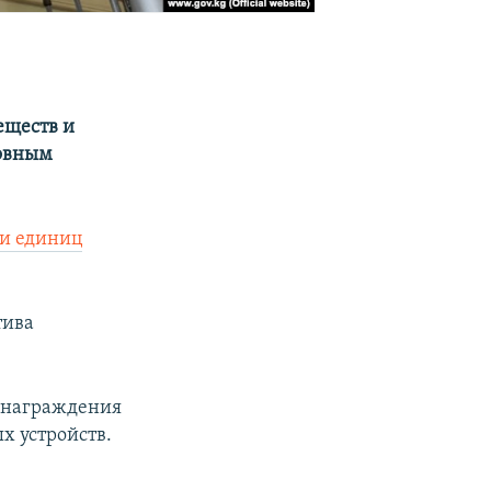
еществ и
ловным
ни единиц
тива
ознаграждения
х устройств.