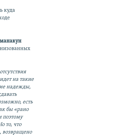
ь куда
ходе
рманакун
ганизованных
 отсутствия
идет на такие
шие надежды,
сдавать
озможно, есть
ак бы «рано
и поэтому
о то, что
е, возвращено