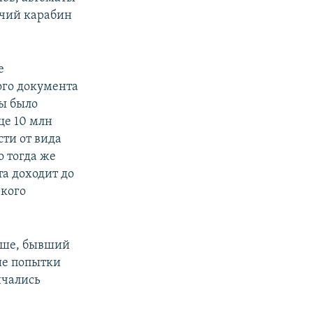
ичий карабин
е
ого документа
сы было
ще 10 млн
сти от вида
о тогда же
та доходит до
 кого
неше, бывший
ие попытки
нчались