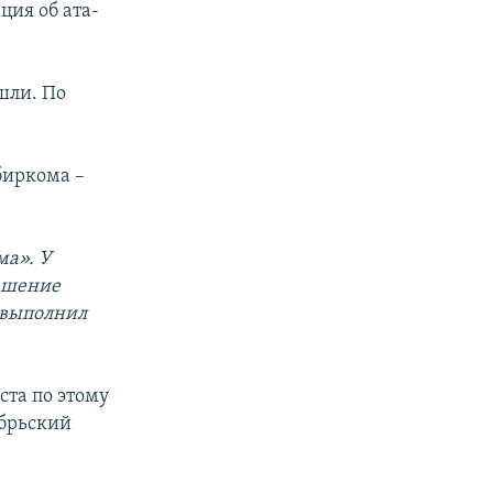
ция об ата-
шли. По
биркома –
ма». У
решение
е выполнил
ста по этому
ябрьский