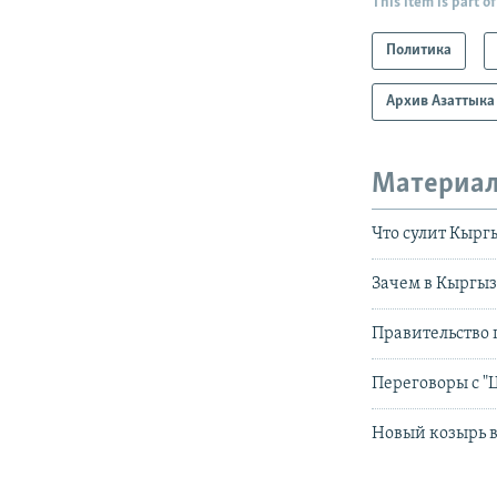
This item is part of
Политика
Архив Азаттыка
Материал
Что сулит Кырг
Зачем в Кыргы
Правительство 
Переговоры с "
Новый козырь в