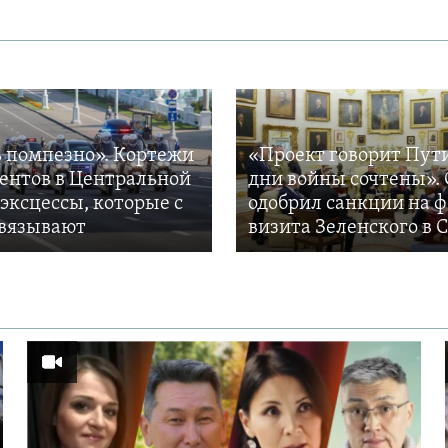
 помпезно». Кортежи
«Проект говорит Пут
ентов в Центральной
дни войны сочтены». 
 эксцессы, которые с
одобрил санкции на 
вязывают
визита Зеленского в