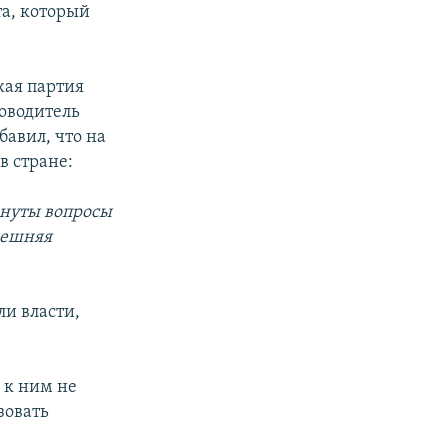
та, который
кая партия
ководитель
обавил, что на
в стране:
онуты вопросы
нешняя
ли власти,
 к ним не
зовать