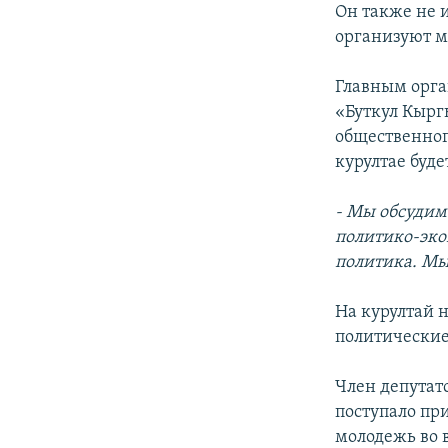
Он также не и
организуют м
Главным орга
«Буткул Кыргы
общественно
курултае буде
- Мы обсудим
политико-эко
политика. Мы
На курултай 
политические
Член депута
поступало пр
молодежь во 