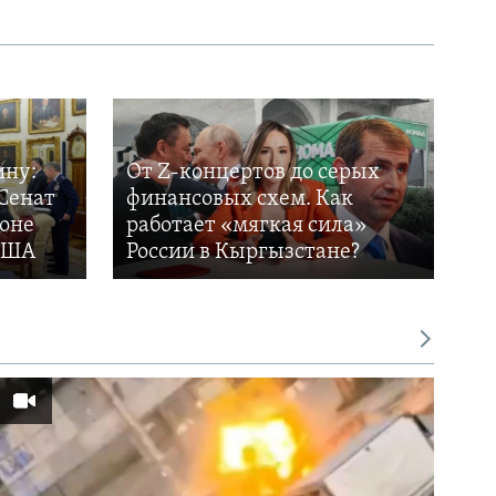
ину:
От Z-концертов до серых
Сенат
финансовых схем. Как
фоне
работает «мягкая сила»
 США
России в Кыргызстане?