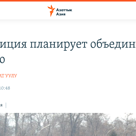
иция планирует объедин
ю
АТ УУЛУ
 10:48
ся