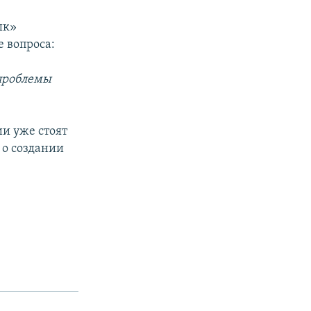
ык»
 вопроса:
 проблемы
и уже стоят
 о создании