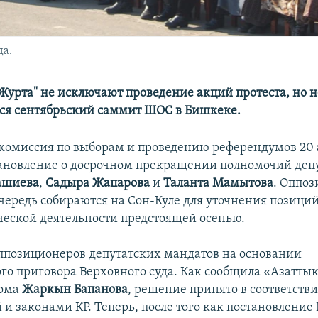
да.
Журта" не исключают проведение акций протеста, но н
ся сентябрьский саммит ШОС в Бишкеке.
комиссия по выборам и проведению референдумов 20 
ановление о досрочном прекращении полномочий деп
ашиева
,
Садыра Жапарова
и
Таланта Мамытова
. Оппо
очередь собираются на Сон-Куле для уточнения позиций
ческой деятельности предстоящей осенью.
позиционеров депутатских мандатов на основании
го приговора Верховного суда. Как сообщила «Азатты
кома
Жаркын Бапанова
, решение принято в соответстви
и законами КР. Теперь, после того как постановление