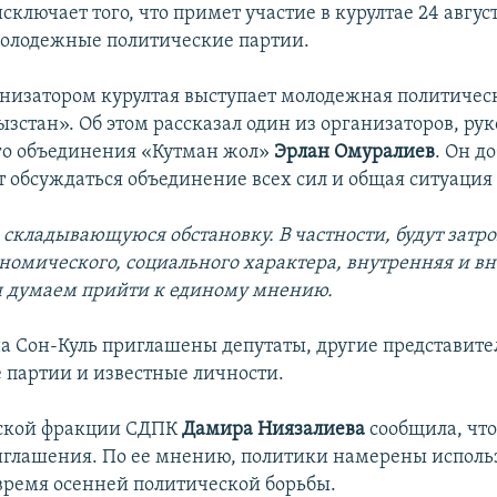
сключает того, что примет участие в курултае 24 авгус
олодежные политические партии.
низатором курултая выступает молодежная политичес
зстан». Об этом рассказал один из организаторов, ру
го объединения «Кутман жол»
Эрлан Омуралиев
. Он д
т обсуждаться объединение всех сил и общая ситуация 
 складывающуюся обстановку. В частности, будут затр
номического, социального характера, внутренняя и в
 думаем прийти к единому мнению.
на Сон-Куль приглашены депутаты, другие представите
 партии и известные личности.
тской фракции СДПК
Дамира Ниязалиева
сообщила, что
иглашения. По ее мнению, политики намерены исполь
время осенней политической борьбы.