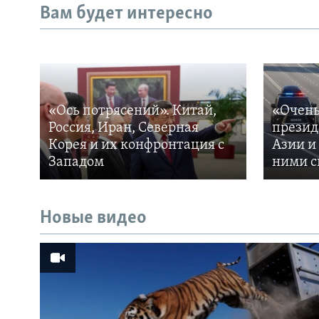
Вам будет интересно
«Ось потрясений». Китай,
«Очень
Россия, Иран, Северная
презид
Корея и их конфронтация с
Азии и
Западом
ними с
Новые видео