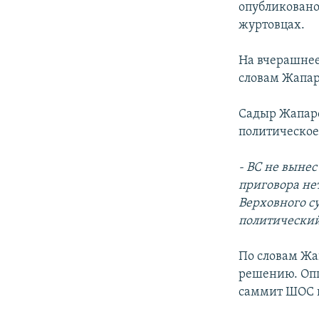
опубликовано
журтовцах.
На вчерашнее
словам Жапар
Садыр Жапаро
политическое
- ВС не выне
приговора не
Верховного с
политический
По словам Жа
решению. Опп
саммит ШОС в