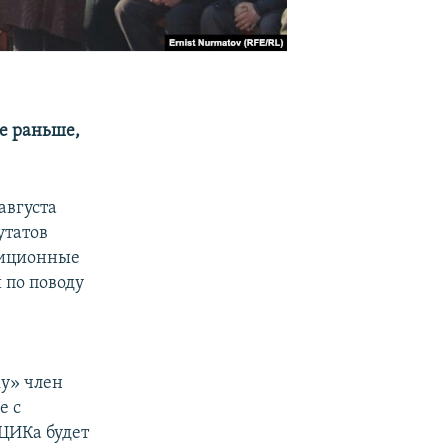
е раньше,
августа
утатов
зиционные
 по поводу
ку» член
е с
 ЦИКа будет