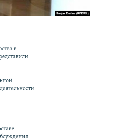
ства в
представили
льной
 деятельности
оставе
обсуждения