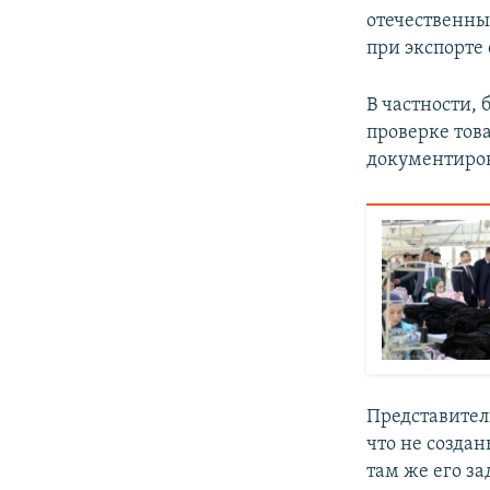
отечественны
при экспорте
В частности, 
проверке тов
документиро
Представител
что не создан
там же его за