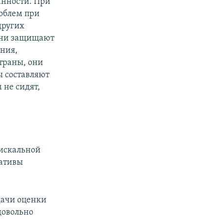
анности. При
роблем при
других
они защищают
ния,
траны, они
ы составляют
 не сидят,
фискальной
иативы
дачи оценки
довольно