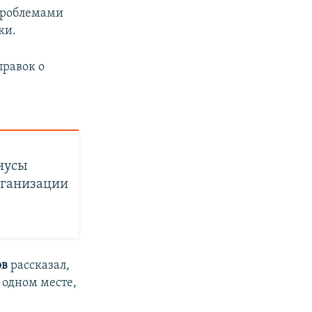
проблемами
ки.
правок о
нусы
рганизации
ов
рассказал,
 одном месте,