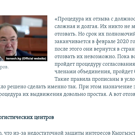
«Процедура их отзыва с должно
сложная и долгая. Их никто не 
отозвать. Но срок их полномочи
заканчивается в феврале 2020 го
после этого они вернутся в страну
отозвать их невозможно. Пока в
пройдет процедуру согласования
ров.
членами объединения, пройдет 
Такие правила прописаны в усло
ыло решено сделать именно так. При этом назначение 
роцедура их выдвижения довольно простая. А вот отозв
огистических центров
о, что из-за недостаточной защиты интересов Кыргызс