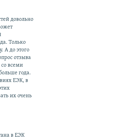
стей довольно
может
й
да. Только
. А до этого
опрос отзыва
 со всеми
больше года.
виях ЕЭК, в
этих
ать их очень
тана в ЕЭК