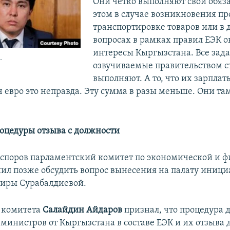
Они четко выполняют свои обяз
этом в случае возникновения п
транспортировке товаров или в 
вопросах в рамках правил ЕЭК 
интересы Кыргызстана. Все зада
.
озвучиваемые правительством с
выполняют. А то, что их зарплат
ч евро это неправда. Эту сумма в разы меньше. Они там
оцедуры отзыва с должности
 споров парламентский комитет по экономической и 
ил позже обсудить вопрос вынесения на палату иниц
виры Сурабалдиевой.
 комитета
Салайдин Айдаров
признал, что процедура 
 министров от Кыргызстана в составе ЕЭК и их отзыва 