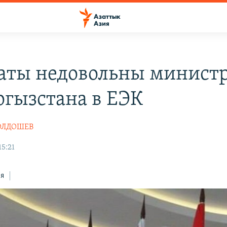
аты недовольны минист
ргызстана в ЕЭК
ЖОЛДОШЕВ
15:21
ся