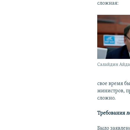
сложная:
Салайдин Айда
свое время б
министров, п
сложно.
Требования л
Было заявлен