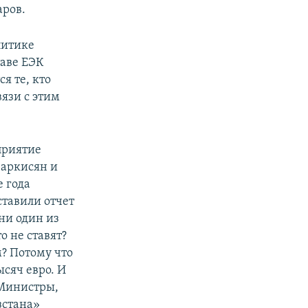
аров.
литике
таве ЕЭК
я те, кто
вязи с этим
приятие
Саркисян и
 года
ставили отчет
 ни один из
о не ставят?
? Потому что
ысяч евро. И
 Министры,
зстана»