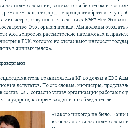
ои частные компании, занимаются бизнесом и в остал
 временем наши товары возвращают обратно. Эту про
х министров озвучил на заседаниях ЕЭК? Нет. Эти ми
государство. Это горькая правда. Мы должны отозвать
ти этот вопрос на рассмотрение парламента и правит
истры в ЕЭК, которые не отстаивают интересы госуда
ишь в личных целях».
провергают
ецпредставитель правительства КР по делам в ЕЭС
Алм
инения депутатов. По его словам, министры, представ
 состав ЕЭК, согласно уставу организации работают с 
х государств, которые входят в это объединение:
«Такого никогда не было. Наши
включали свои частные компании