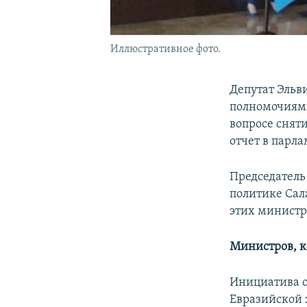
Иллюстративное фото.
Депутат Эльв
полномочиями
вопросе сняти
отчет в парла
Председатель
политике Сал
этих министр
Министров, к
Инициатива о
Евразийской 