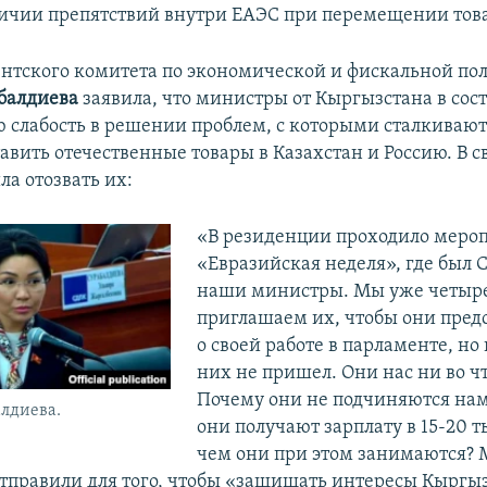
личии препятствий внутри ЕАЭС при перемещении тов
нтского комитета по экономической и фискальной по
балдиева
заявила, что министры от Кыргызстана в сос
ю слабость в решении проблем, с которыми сталкиваютс
авить отечественные товары в Казахстан и Россию. В с
ла отозвать их:
«В резиденции проходило меро
«Евразийская неделя», где был 
наши министры. Мы уже четыре
приглашаем их, чтобы они пред
о своей работе в парламенте, но
них не пришел. Они нас ни во чт
Почему они не подчиняются нам
лдиева.
они получают зарплату в 15-20 т
чем они при этом занимаются?
тправили для того, чтобы «защищать интересы Кыргы