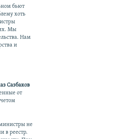
ьном бьют
блему хоть
нистры
 их. Мы
ельства. Нам
рства и
аз
Сазбаков
ленные от
учетом
 министры не
 в реестр.