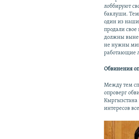
лоббируют св
баклуши. Тем
один из наши
продали свое 
должны вынес
не нужны мин
работающие л
Обвинения о
Между тем сп
опроверг обв
Кыргызстана в
интересов все