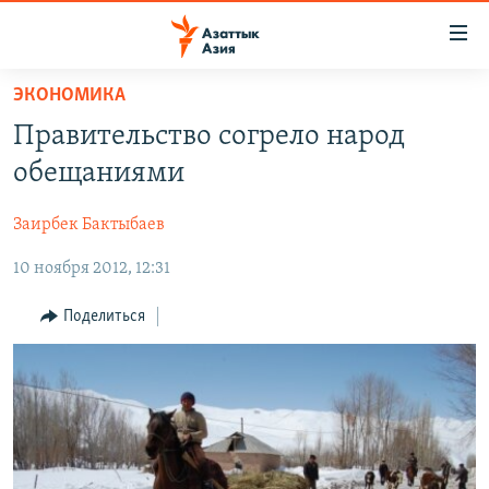
Доступность
ссылок
Вернуться
ЭКОНОМИКА
к
ЦЕНТРАЛЬНАЯ АЗИЯ
Правительство согрело народ
основному
НОВОСТИ
КАЗАХСТАН
содержанию
обещаниями
ВОЙНА В УКРАИНЕ
Вернутся
КЫРГЫЗСТАН
к
Заирбек Бактыбаев
НА ДРУГИХ ЯЗЫКАХ
УЗБЕКИСТАН
главной
10 ноября 2012, 12:31
ТАДЖИКИСТАН
ҚАЗАҚША
навигации
ПОДПИШИТЕСЬ НА НАС В СОЦСЕТЯХ
Вернутся
КЫРГЫЗЧА
Поделиться
к
ЎЗБЕКЧА
поиску
ТОҶИКӢ
Все сайты РСЕ/РС
TÜRKMENÇE