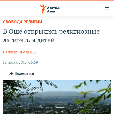
Доступность
ссылок
Вернуться
СВОБОДА РЕЛИГИИ
к
ЦЕНТРАЛЬНАЯ АЗИЯ
В Оше открылись религиозные
основному
НОВОСТИ
КАЗАХСТАН
содержанию
лагеря для детей
ВОЙНА В УКРАИНЕ
Вернутся
КЫРГЫЗСТАН
к
Санжар ЭРАЛИЕВ
НА ДРУГИХ ЯЗЫКАХ
УЗБЕКИСТАН
главной
18 июня 2013, 05:59
ТАДЖИКИСТАН
ҚАЗАҚША
навигации
ПОДПИШИТЕСЬ НА НАС В СОЦСЕТЯХ
Вернутся
КЫРГЫЗЧА
Поделиться
к
ЎЗБЕКЧА
поиску
ТОҶИКӢ
Все сайты РСЕ/РС
TÜRKMENÇE