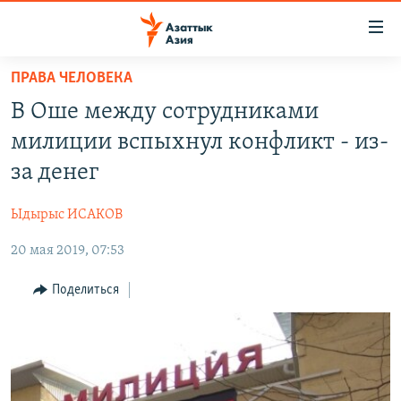
Доступность
ссылок
Вернуться
ПРАВА ЧЕЛОВЕКА
к
ЦЕНТРАЛЬНАЯ АЗИЯ
В Оше между сотрудниками
основному
НОВОСТИ
КАЗАХСТАН
содержанию
милиции вспыхнул конфликт - из-
ВОЙНА В УКРАИНЕ
Вернутся
КЫРГЫЗСТАН
за денег
к
НА ДРУГИХ ЯЗЫКАХ
УЗБЕКИСТАН
главной
Ыдырыс ИСАКОВ
ТАДЖИКИСТАН
ҚАЗАҚША
навигации
ПОДПИШИТЕСЬ НА НАС В СОЦСЕТЯХ
Вернутся
20 мая 2019, 07:53
КЫРГЫЗЧА
к
ЎЗБЕКЧА
Поделиться
поиску
ТОҶИКӢ
Все сайты РСЕ/РС
TÜRKMENÇE