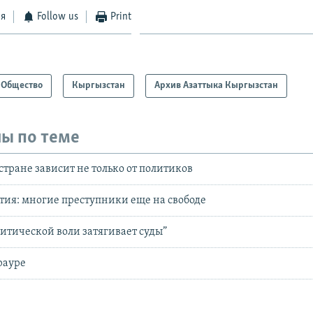
ся
Follow us
Print
Общество
Кыргызстан
Архив Азаттыка Кыргызстан
ы по теме
стране зависит не только от политиков
ия: многие преступники еще на свободе
литической воли затягивает суды”
рауре