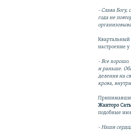
- Слава Богу,
года не повто
организовыва
Квартальны
настроение у
- Все хорошо.
и раньше. Об
деления на св
крова, внутри
Принимавший
Жанторо Сат
подобные июн
- Наши сердц