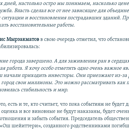
ех дней, настолько остро мы понимаем, насколько цен
ужба. Власть сделал все от нее зависящее для объедин
 ситуации и восстановления пострадавших зданий. Пр
жать восстановительные работы.
ис Мырзакматов
в свою очередь отметил, что обстанов
абилизировалась:
ение города завершено. А для заживления ран в сердца
я работа. Я хочу особо отметить одно очень важное яв
Ош начали приходить инвесторы. Они приезжают из-за 
 город свои миллионы. Это можно рассматривать как 
ановилась стабильность и мир.
то, есть и те, кто считает, что пока событиям не будет 
оценка и все виновные не будут наказаны, будет очен
 отношения и забыть события. Председатель обществе
«Ош шейиттери», созданного родственниками погибш