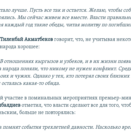
 стало лучше. Пусть все так и остается. Желаю, чтобы со
рялись. Мы сейчас живем все вместе. Власти правильн
я каждый год такие обеды, читая молитву по погибши
й
Тиленбай Акматбеков
говорит, что, не учитывая неко
 народа хорошее:
 В отношениях кыргызов и узбеков, и в их жизни появи
а народа поняли, что никому не нужен конфликт. Сред
оих и чужих. Однако у тех, кто потерял своих близких
 осталась какая-то обида.
 участие в поминальных мероприятиях премьер-ми
ыбалдиев
отметил, что власти сделают все для того, что
ьским, больше не повторялись:
а помнят события трехлетней давности. Насколько вре