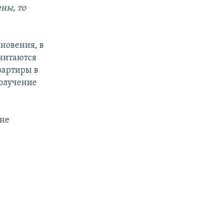
ены, то
новения, в
считаются
вартиры в
получение
 не