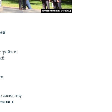
ьей
терей» и
ный
ех
 соседству
озахан