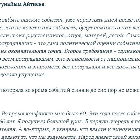
гунайым Айтиева
:
ел забыть ошские события, уже через пять дней после н
е, кто не хочет о них забывать, будут помнить о них вс
яли своих родственников, отцов, матерей, детей. Само
острадавших – это дача политической оценки события
ена окончательная точка. Второе требование – одинако
 всем пострадавшим, вне зависимости от национальнос
положения и знакомств. Все пострадали и все должны 
сделала упущение.
 потеряла во время событий сына и до сих пор не може
. Во время конфликта мне было 60. Эти года после собы
0 лет. Я получила большой урок. В первую очередь я по
телен. А во-вторых, я увидела, что власти и чиновника
 делают то, что им вздумается. Народ живет своей жиз