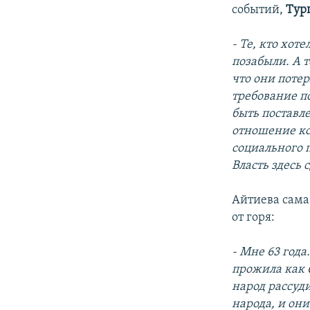
событий,
Тур
- Те, кто хот
позабыли. А т
что они потер
требование п
быть поставл
отношение ко
социального 
Власть здесь 
Айтиева сама
от горя:
- Мне 63 года
прожила как 6
народ рассуди
народа, и они