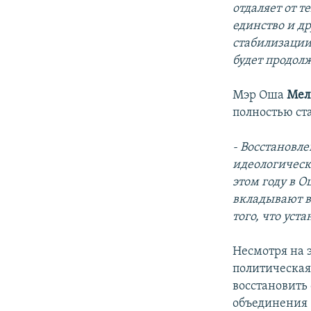
отдаляет от т
единство и др
стабилизации
будет продол
Мэр Оша
Мел
полностью ст
- Восстановл
идеологическа
этом году в 
вкладывают в
того, что уст
Несмотря на э
политическая 
восстановить
объединения 