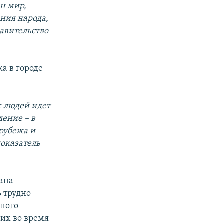
ен мир,
ения народа,
авительство
ка в городе
х людей идет
ление – в
рубежа и
показатель
дана
ь трудно
нного
их во время