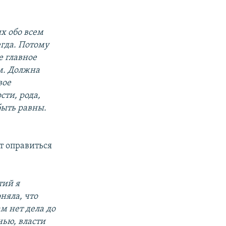
их обо всем
егда. Потому
е главное
м. Должна
вое
ти, рода,
быть равны.
т оправиться
тий я
няла, что
м нет дела до
нью, власти