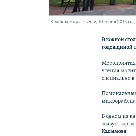
"Колокол мира" в Оше, 10 июня 2013 год
В южной стол
годовщиной т
Мероприятия 
чтения молит
специально в
Поминальные
микрорайонах
В одном из к
живут кыргыз
Касымова
: