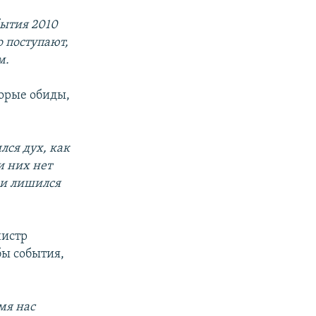
бытия 2010
о поступают,
м.
торые обиды,
лся дух, как
и них нет
 и лишился
нистр
бы события,
мя нас