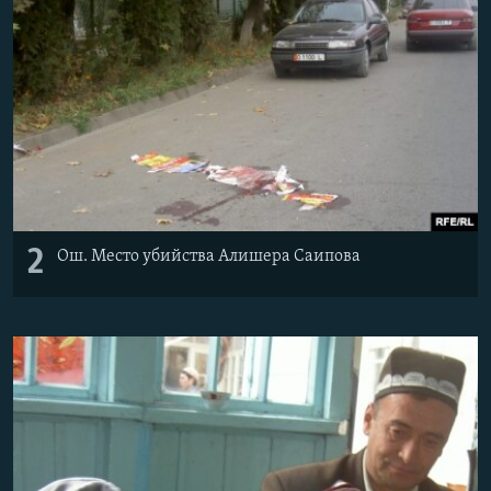
2
Ош. Место убийства Алишера Саипова