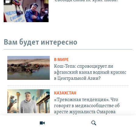
Вам будет интересно
В МИРЕ
Кош-Тепа: спровоцирует ли
афганский канал водный кризис
в Центральной Азии?
КАЗАХСТАН
«Тревожная тенденция». Что
говорят в медиасообществе об
аресте журналиста Омарова
ЦЕНТРАЛЬНАЯ АЗИЯ
«Очень помпезно». Кортежи