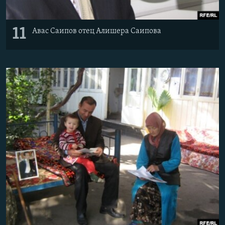
11
Авас Саипов отец Алишера Саипова