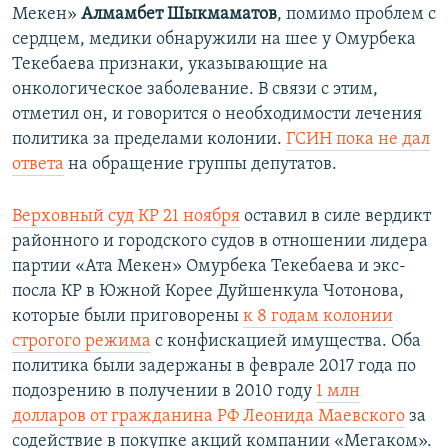
Мекен»
Алмамбет Шыкмаматов
, помимо проблем с
сердцем, медики обнаружили на шее у Омурбека
Текебаева признаки, указывающие на
онкологическое заболевание. В связи с этим,
отметил он, и говорится о необходимости лечения
политика за пределами колонии.
ГСИН пока не дал
ответа
на обращение группы депутатов.
Верховный суд КР 21 ноября
оставил в силе вердикт
районного и городского судов в отношении лидера
партии «Ата Мекен» Омурбека Текебаева и экс-
посла КР в Южной Корее Дуйшенкула Чотонова,
которые были приговорены
к 8 годам колонии
строгого режима
с конфискацией имущества. Оба
политика были задержаны в феврале 2017 года по
подозрению в получении в 2010 году
1 млн
долларов от гражданина РФ Леонида Маевского
за
содействие в покупке акций компании «Мегаком».