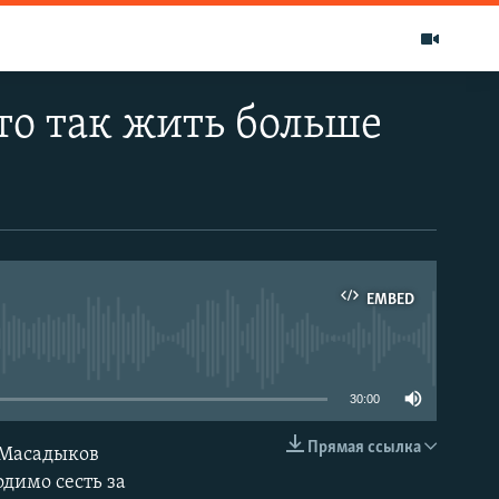
то так жить больше
EMBED
able
30:00
Прямая ссылка
 Масадыков
EMBED
димо сесть за