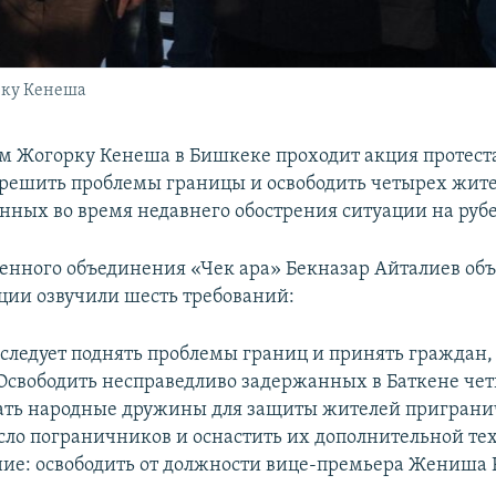
рку Кенеша
м Жогорку Кенеша в Бишкеке проходит акция протеста
решить проблемы границы и освободить четырех жите
нных во время недавнего обострения ситуации на руб
енного объединения «Чек ара» Бекназар Айталиев объ
ции озвучили шесть требований:
 следует поднять проблемы границ и принять граждан
 Освободить несправедливо задержанных в Баткене че
дать народные дружины для защиты жителей приграни
сло пограничников и оснастить их дополнительной те
ние: освободить от должности вице-премьера Жениша 