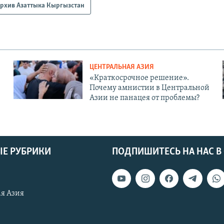
рхив Азаттыка Кыргызстан
ЦЕНТРАЛЬНАЯ АЗИЯ
«Краткосрочное решение».
Почему амнистии в Центральной
Азии не панацея от проблемы?
Е РУБРИКИ
ПОДПИШИТЕСЬ НА НАС В
я Азия