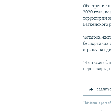
Обострение н
2020 года, к
территорий з
Баткенского 
Четырех жите
беспорядках 
стражу на од
14 января оф
переговоры, 
Поделить
This item is part of