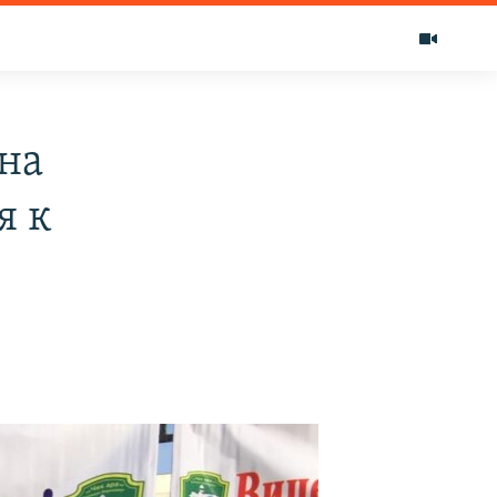
на
я к