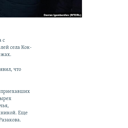
 с
лей села Кок-
ежах.
явил, что
, приехавших
тырех
чья,
хникой. Еще
Разакова.