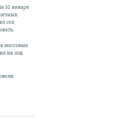
а 10 января
аничных
из сел
овать.
 в массовых
ил их под
овели