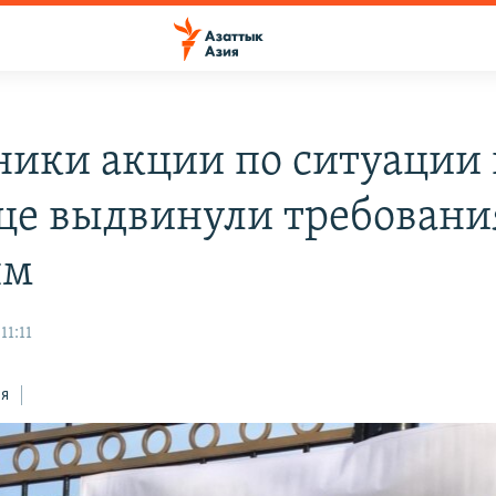
ники акции по ситуации 
це выдвинули требовани
ям
11:11
ся