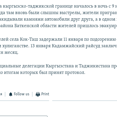
а кыргызско-таджикской границе началось в ночь с 9 н
огда там вновь были слышны выстрелы, жители пригр
акидывали камнями автомобили друг друга, а в одном 
района Баткенской области жителей пришлось эвакуир
лей села Кок-Таш задержали 11 января по подозрению
и хулиганстве. 13 января Кадамжайский райсуд заключ
ин месяц.
ициальные делегации Кыргызстана и Таджикистана пр
по итогам которых был принят протокол.
ся
Follow us
Print