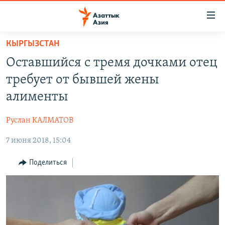
Доступность
ссылок
Вернуться
КЫРГЫЗСТАН
к
ЦЕНТРАЛЬНАЯ АЗИЯ
Оставшийся с тремя дочками отец
основному
НОВОСТИ
КАЗАХСТАН
содержанию
требует от бывшей жены
ВОЙНА В УКРАИНЕ
Вернутся
КЫРГЫЗСТАН
алименты
к
НА ДРУГИХ ЯЗЫКАХ
УЗБЕКИСТАН
главной
Руслан КАЛМАТОВ
ТАДЖИКИСТАН
ҚАЗАҚША
навигации
ПОДПИШИТЕСЬ НА НАС В СОЦСЕТЯХ
Вернутся
7 июня 2018, 15:04
КЫРГЫЗЧА
к
ЎЗБЕКЧА
Поделиться
поиску
ТОҶИКӢ
Все сайты РСЕ/РС
TÜRKMENÇE